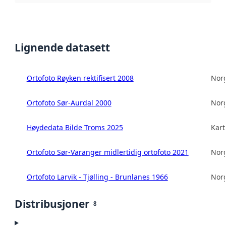
Lignende datasett
Ortofoto Røyken rektifisert 2008
Norg
Ortofoto Sør-Aurdal 2000
Norg
Høydedata Bilde Troms 2025
Kart
Ortofoto Sør-Varanger midlertidig ortofoto 2021
Norg
Ortofoto Larvik - Tjølling - Brunlanes 1966
Norg
Distribusjoner
8