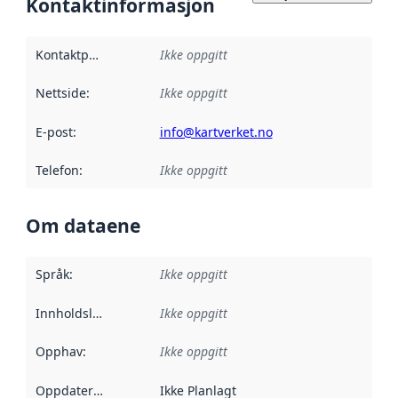
Kontaktinformasjon
Kontaktpunkt
:
Ikke oppgitt
Nettside
:
Ikke oppgitt
E-post
:
info@kartverket.no
Telefon
:
Ikke oppgitt
Om dataene
Språk
:
Ikke oppgitt
Innholdsleverandører
Ikke oppgitt
:
Opphav
:
Ikke oppgitt
Oppdateringsfrekvens
Ikke Planlagt
: