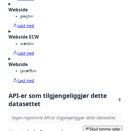
Webside
jpeg
bin
Last ned
Webside ECW
octet
bin
Last ned
Webside
geotiff
bin
Last ned
API-er som tilgjengeliggjør dette
0
datasettet
Ingen registrerte API-er tilgjengeliggjør dette datasettet.
Skjul tomme rader