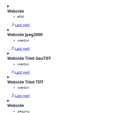
Webside
tiff
tif
Last ned
Webside Jpeg2000
octet
bin
Last ned
Webside Tiled GeoTIFF
octet
bin
Last ned
Webside Tiled TIFF
octet
bin
Last ned
Webside
png
png