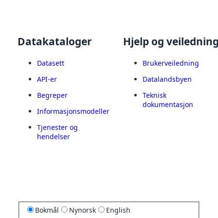
Datakataloger
Hjelp og veilednin
Datasett
Brukerveiledning
API-er
Datalandsbyen
Begreper
Teknisk
dokumentasjon
Informasjonsmodeller
Tjenester og
hendelser
Bokmål
Nynorsk
English