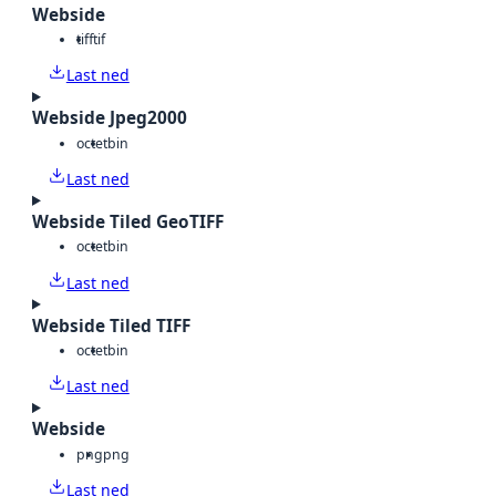
Webside
tiff
tif
Last ned
Webside Jpeg2000
octet
bin
Last ned
Webside Tiled GeoTIFF
octet
bin
Last ned
Webside Tiled TIFF
octet
bin
Last ned
Webside
png
png
Last ned