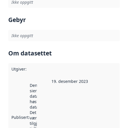
Ikke oppgitt
Gebyr
Ikke oppgitt
Om datasettet
Utgiver
:
19. desember 2023
Denne datoen
sier når
datasettet ble
høstet av
data.norge.no.
Det kan ha
Publisert
:
vært
tilgjengelig