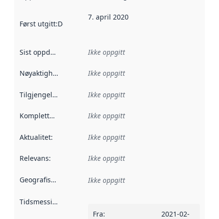
7. april 2020
Først utgitt
:
Denne datoen sier når dataene i dette datasettet 
Sist oppdatert
:
Ikke oppgitt
Nøyaktighet
:
Ikke oppgitt
Tilgjengelighet
:
Ikke oppgitt
Kompletthet
:
Ikke oppgitt
Aktualitet
:
Ikke oppgitt
Relevans
:
Ikke oppgitt
Geografisk avgrensning
:
Ikke oppgitt
Tidsmessig avgrensning
:
Fra
:
2021-02-