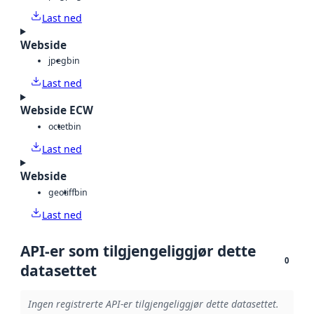
Last ned
Webside
jpeg
bin
Last ned
Webside ECW
octet
bin
Last ned
Webside
geotiff
bin
Last ned
API-er som tilgjengeliggjør dette
0
datasettet
Ingen registrerte API-er tilgjengeliggjør dette datasettet.