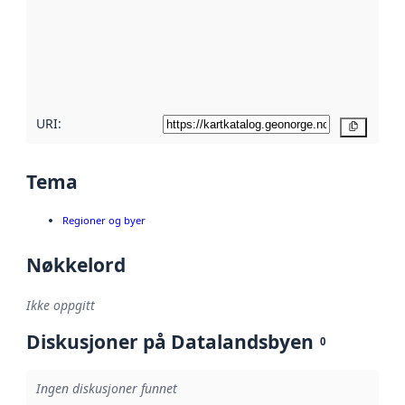
avmetadata.
Les mer om
metadatakvalitet
her
URI:
Kopier
Tema
Regioner og byer
Nøkkelord
Ikke oppgitt
Diskusjoner på Datalandsbyen
0
Ingen diskusjoner funnet