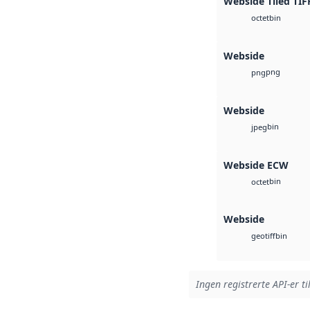
Webside Tiled TIF
bin
octet
Webside
png
png
Webside
bin
jpeg
Webside ECW
bin
octet
Webside
bin
geotiff
Ingen registrerte API-er ti