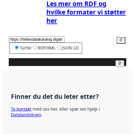
Les mer om RDF og
hvilke formater vi støtter
her
Kopier
Turtle
RDF/XML
JSON-LD
Kopier
Finner du det du leter etter?
Ta kontakt
med oss her, eller spør om hjelp i
Datalandsbyen
.