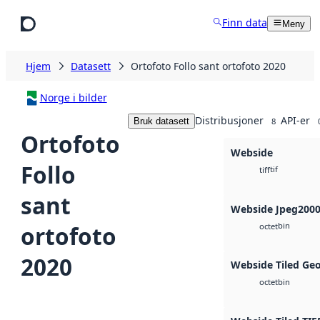
Hopp til hovedinnhold
Finn data
Meny
Hjem
Datasett
Ortofoto Follo sant ortofoto 2020
Norge i bilder
Distribusjoner
API-er
Bruk datasett
8
Ortofoto
Webside
Follo
tif
tiff
sant
Webside Jpeg200
bin
ortofoto
octet
2020
Webside Tiled Ge
bin
octet