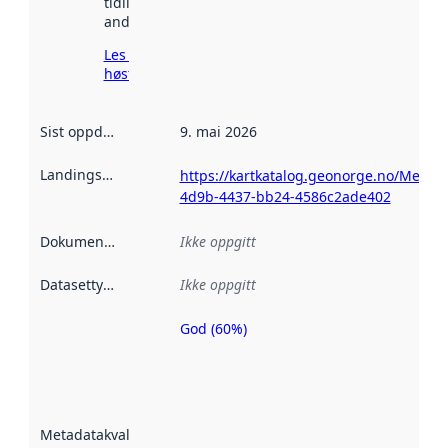
tidligere
andre steder.
Les mer om
høsting her
Sist oppdatert
:
9. mai 2026
Landingsside
:
https://kartkatalog.geonorge.no/Metad
4d9b-4437-bb24-4586c2ade402
Dokumentasjon
:
Ikke oppgitt
Datasettype
:
Ikke oppgitt
God (60%)
Metadatakvalitet
er en indikator
på hvor godt
datasettene er
beskrevet ved
Metadatakvalitet
:
hjelp