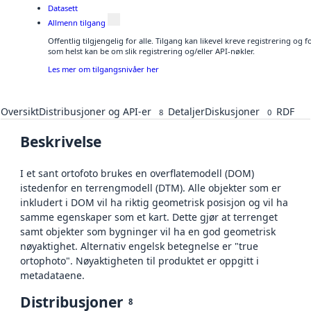
Datasett
Allmenn tilgang
Offentlig tilgjengelig for alle. Tilgang kan likevel kreve registrering og
som helst kan be om slik registrering og/eller API-nøkler.
Les mer om tilgangsnivåer her
Oversikt
Distribusjoner og API-er
Detaljer
Diskusjoner
RDF
8
0
Beskrivelse
I et sant ortofoto brukes en overflatemodell (DOM)
istedenfor en terrengmodell (DTM). Alle objekter som er
inkludert i DOM vil ha riktig geometrisk posisjon og vil ha
samme egenskaper som et kart. Dette gjør at terrenget
samt objekter som bygninger vil ha en god geometrisk
nøyaktighet. Alternativ engelsk betegnelse er "true
ortophoto". Nøyaktigheten til produktet er oppgitt i
metadataene.
Distribusjoner
8