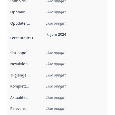
Innholdsleverandører
Ikke oppgitt
:
Opphav
:
Ikke oppgitt
Oppdateringsfrekvens
Ikke oppgitt
:
7. juni 2024
Først utgitt
:
Denne datoen sier når dataene i dette datasettet 
Sist oppdatert
:
Ikke oppgitt
Nøyaktighet
:
Ikke oppgitt
Tilgjengelighet
:
Ikke oppgitt
Kompletthet
:
Ikke oppgitt
Aktualitet
:
Ikke oppgitt
Relevans
:
Ikke oppgitt