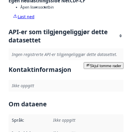
Egen nedlastningsside NetCDF-CF
Åpen lisens
octet
bin
Last ned
API-er som tilgjengeliggjør dette
0
datasettet
Ingen registrerte API-er tilgjengeliggjør dette datasettet.
Skjul tomme rader
Kontaktinformasjon
Ikke oppgitt
Om dataene
Språk
:
Ikke oppgitt