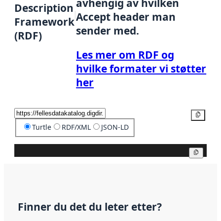
avhengig av hvilken
Description
Accept header man
Framework
sender med.
(RDF)
Les mer om RDF og
hvilke formater vi støtter
her
Kopier
Turtle
RDF/XML
JSON-LD
Kopier
Finner du det du leter etter?