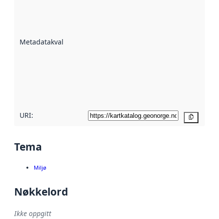
er en indikator
på hvor godt
datasettene er
beskrevet ved
Metadatakvalitet
:
hjelp
avmetadata.
Les mer om
metadatakvalitet
her
URI:
Kopier
Tema
Miljø
Nøkkelord
Ikke oppgitt