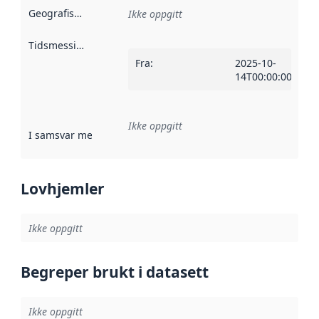
Geografisk avgrensning
:
Ikke oppgitt
Tidsmessig avgrensning
:
Fra
:
2025-10-
14T00:00:00Z
Ikke oppgitt
I samsvar med
:
Referanse til en implementasjonsregel eller a
Lovhjemler
Ikke oppgitt
Begreper brukt i datasett
Ikke oppgitt