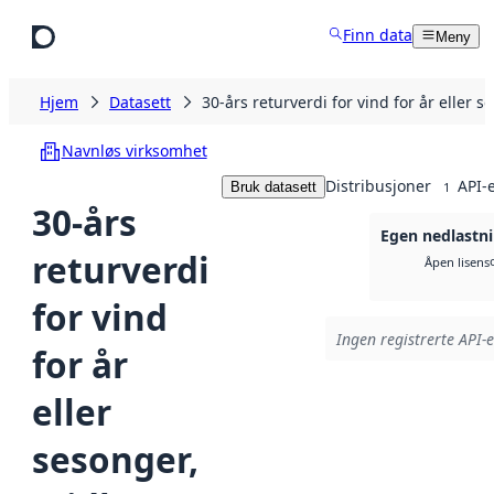
Hopp til hovedinnhold
Finn data
Meny
Hjem
Datasett
30-års returverdi for vind for år eller
Navnløs virksomhet
Distribusjoner
API-
Bruk datasett
1
30-års
Egen nedlastn
returverdi
Åpen lisens
for vind
Ingen registrerte API-e
for år
eller
sesonger,