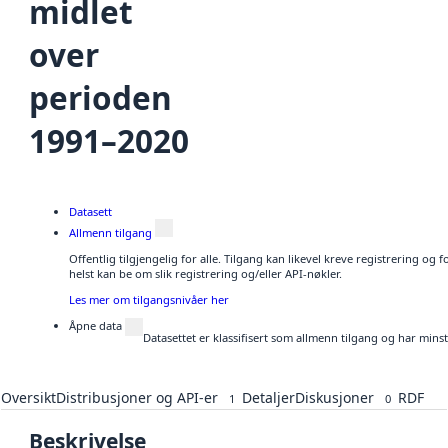
midlet
over
perioden
1991–2020
Datasett
Allmenn tilgang
Offentlig tilgjengelig for alle. Tilgang kan likevel kreve registrering o
helst kan be om slik registrering og/eller API-nøkler.
Les mer om tilgangsnivåer her
Åpne data
Datasettet er klassifisert som allmenn tilgang og har mins
Oversikt
Distribusjoner og API-er
Detaljer
Diskusjoner
RDF
1
0
Beskrivelse