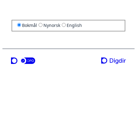
Bokmål
Nynorsk
English
en tjeneste fra