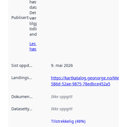
høstet av
data.norge.no.
Det kan ha
Publisert
:
vært
tilgjengelig
tidligere
andre steder.
Les mer om
høsting her
Sist oppdatert
:
9. mai 2026
Landingsside
:
https://kartkatalog.geonorge.no/Metad
586d-52ae-9875-78edbce452a5
Dokumentasjon
:
Ikke oppgitt
Datasettype
:
Ikke oppgitt
Tilstrekkelig (48%)
Metadatakvalitet