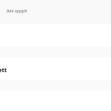
Ikke oppgitt
plementasjonsregel eller annen spesifikasjon, som ligger til
ett