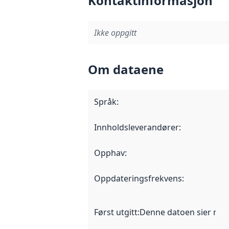
Kontaktinformasjon
Ikke oppgitt
Om dataene
Språk
:
Innholdsleverandører
:
Opphav
:
Oppdateringsfrekvens
:
Først utgitt
:
Denne datoen sier når d