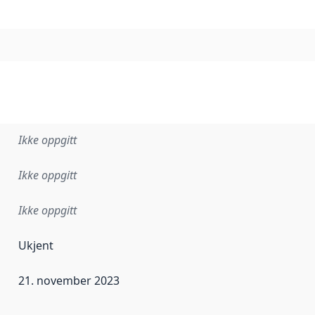
Ikke oppgitt
Ikke oppgitt
Ikke oppgitt
Ukjent
21. november 2023
ataene i dette datasettet første gang ble utgitt. Det kan ha