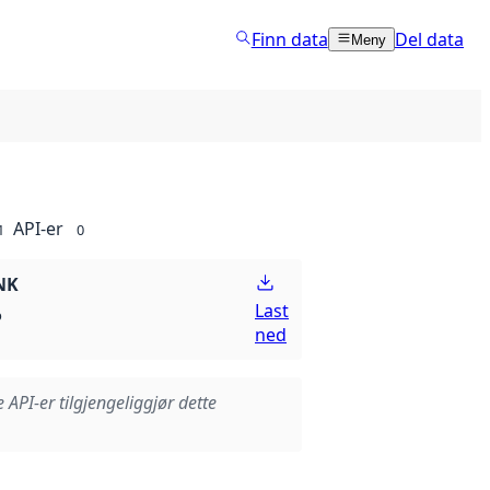
Finn data
Del data
Meny
API-er
1
0
NK
Last
p
ned
e API-er tilgjengeliggjør dette