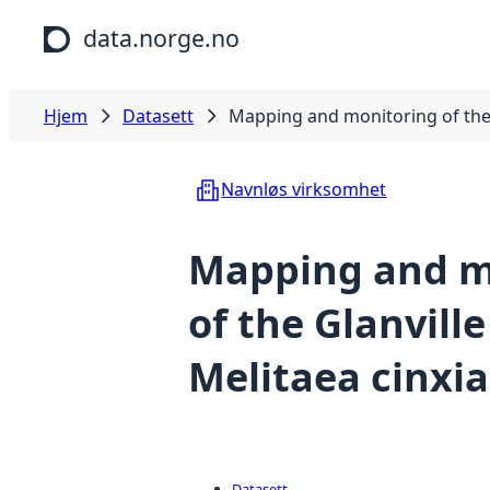
Hopp til hovedinnhold
data.norge.no
Hjem
Datasett
Mapping and monitoring of the Gl
Navnløs virksomhet
Mapping and m
of the Glanville 
Melitaea cinxia
Datasett