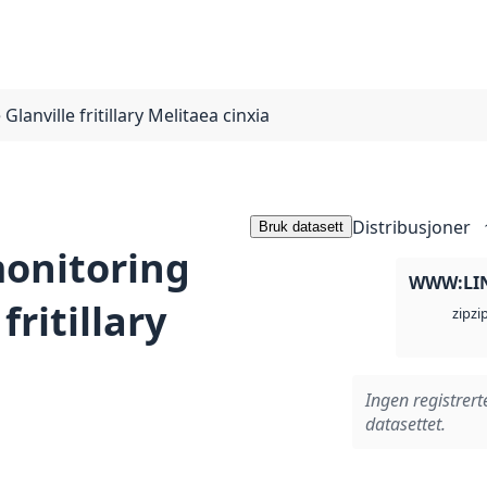
anville fritillary Melitaea cinxia
Distribusjoner
Bruk datasett
onitoring
WWW:LI
fritillary
zi
zip
Ingen registrert
datasettet.