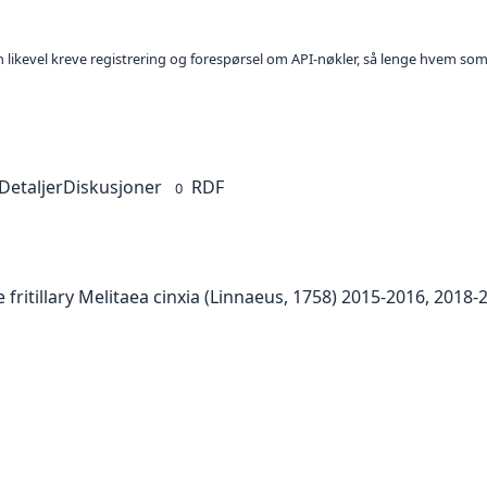
kan likevel kreve registrering og forespørsel om API-nøkler, så lenge hvem som
Detaljer
Diskusjoner
RDF
0
e fritillary Melitaea cinxia (Linnaeus, 1758) 2015-2016, 2018