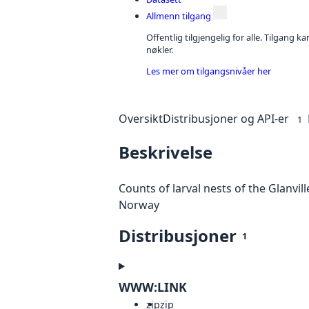
Allmenn tilgang
Offentlig tilgjengelig for alle. Tilgang 
nøkler.
Les mer om tilgangsnivåer her
Oversikt
Distribusjoner og API-er
1
Beskrivelse
Counts of larval nests of the Glanvill
Norway
Distribusjoner
1
WWW:LINK
zip
zip