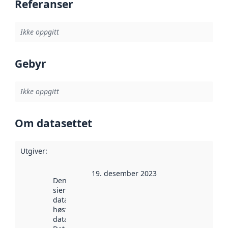
Referanser
Ikke oppgitt
Gebyr
Ikke oppgitt
Om datasettet
Utgiver
:
19. desember 2023
Denne datoen
sier når
datasettet ble
høstet av
data.norge.no.