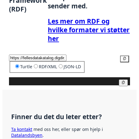
Framework
sender med.
(RDF)
Les mer om RDF og
hvilke formater vi støtter
her
Kopier
Turtle
RDF/XML
JSON-LD
Kopier
Finner du det du leter etter?
Ta kontakt
med oss her, eller spør om hjelp i
Datalandsbyen
.