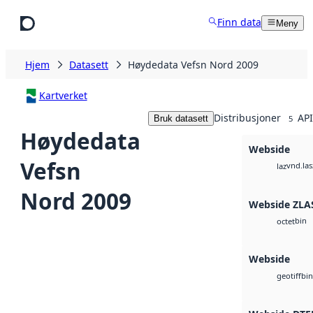
Hopp til hovedinnhold
Finn data
Meny
Hjem
Datasett
Høydedata Vefsn Nord 2009
Kartverket
Distribusjoner
API
Bruk datasett
5
Høydedata
Webside
Vefsn
vnd.las
laz
Nord 2009
Webside ZLA
bin
octet
Webside
bin
geotiff