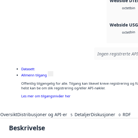
Webside DTE
bin
octet
Webside US
bin
octet
Ingen registrerte API
Datasett
Allmenn tilgang
Offentlig tilgjengelig for alle. Tilgang kan likevel kreve registrering o
helst kan be om slik registrering og/eller API-nøkler.
Les mer om tilgangsnivåer her
Oversikt
Distribusjoner og API-er
Detaljer
Diskusjoner
RDF
5
0
Beskrivelse