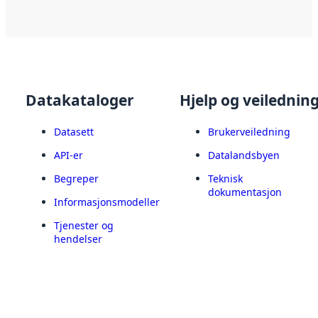
Datakataloger
Hjelp og veilednin
Datasett
Brukerveiledning
API-er
Datalandsbyen
Begreper
Teknisk
dokumentasjon
Informasjonsmodeller
Tjenester og
hendelser