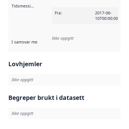
Tidsmessig avgrensning
:
Fra
:
2017-06-
10T00:00:00Z
Ikke oppgitt
I samsvar med
:
Referanse til en implementasjonsregel eller a
Lovhjemler
Ikke oppgitt
Begreper brukt i datasett
Ikke oppgitt