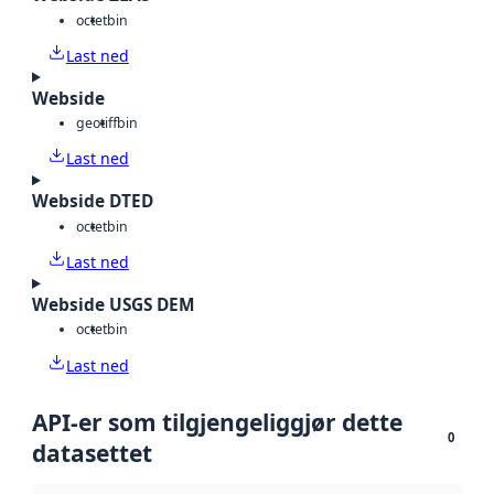
octet
bin
Last ned
Webside
geotiff
bin
Last ned
Webside DTED
octet
bin
Last ned
Webside USGS DEM
octet
bin
Last ned
API-er som tilgjengeliggjør dette
0
datasettet