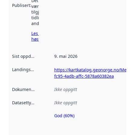
Det kan ha
Publisert
:
vært
tilgjengelig
tidligere
andre steder.
Les mer om
høsting her
Sist oppdatert
:
9. mai 2026
Landingsside
:
https://kartkatalog.geonorge.no/Metad
fc95-4adb-affc-5878a60382ea
Dokumentasjon
:
Ikke oppgitt
Datasettype
:
Ikke oppgitt
God (60%)
Metadatakvalitet
er en indikator
på hvor godt