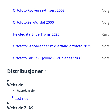
Ortofoto Røyken rektifisert 2008
Norg
Ortofoto Sør-Aurdal 2000
Norg
Høydedata Bilde Troms 2025
Kart
Ortofoto Sør-Varanger midlertidig ortofoto 2021
Norg
Ortofoto Larvik - Tjølling - Brunlanes 1966
Norg
Distribusjoner
5
Webside
laz
vnd.laszip
Last ned
Webside ZLAS