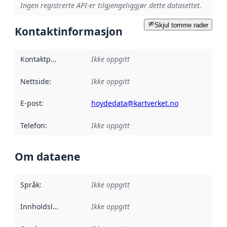
Ingen registrerte API-er tilgjengeliggjør dette datasettet.
Skjul tomme rader
Kontaktinformasjon
Kontaktpunkt
:
Ikke oppgitt
Nettside
:
Ikke oppgitt
E-post
:
hoydedata@kartverket.no
Telefon
:
Ikke oppgitt
Om dataene
Språk
:
Ikke oppgitt
Innholdsleverandører
Ikke oppgitt
: