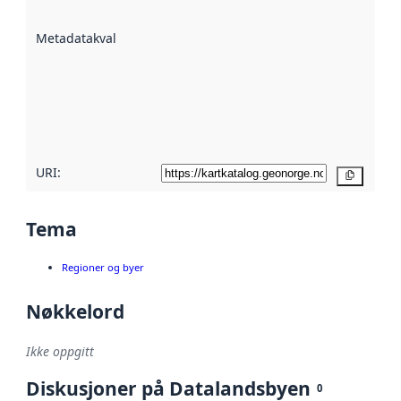
datasettene er
beskrevet ved
Metadatakvalitet
:
hjelp
avmetadata.
Les mer om
metadatakvalitet
her
URI:
Kopier
Tema
Regioner og byer
Nøkkelord
Ikke oppgitt
Diskusjoner på Datalandsbyen
0