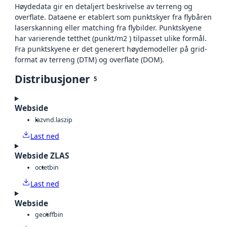
Høydedata gir en detaljert beskrivelse av terreng og
overflate. Dataene er etablert som punktskyer fra flybåren
laserskanning eller matching fra flybilder. Punktskyene
har varierende tetthet (punkt/m2 ) tilpasset ulike formål.
Fra punktskyene er det generert høydemodeller på grid-
format av terreng (DTM) og overflate (DOM).
Distribusjoner
5
Webside
laz
vnd.laszip
Last ned
Webside ZLAS
octet
bin
Last ned
Webside
geotiff
bin