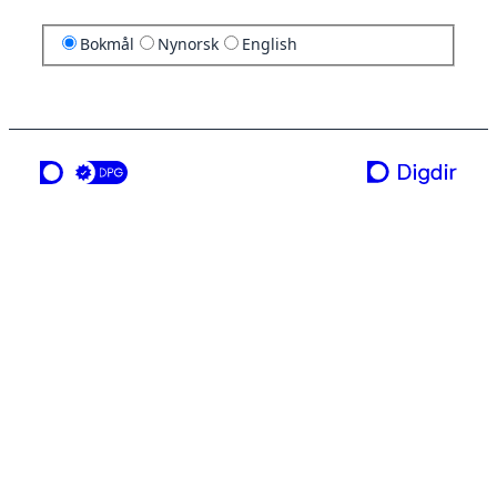
Bokmål
Nynorsk
English
en tjeneste fra