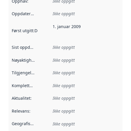
Opphav
:
Ikke oppgitt
Oppdateringsfrekvens
Ikke oppgitt
:
1. januar 2009
Først utgitt
:
Denne datoen sier når dataene i dette datasettet 
Sist oppdatert
:
Ikke oppgitt
Nøyaktighet
:
Ikke oppgitt
Tilgjengelighet
:
Ikke oppgitt
Kompletthet
:
Ikke oppgitt
Aktualitet
:
Ikke oppgitt
Relevans
:
Ikke oppgitt
Geografisk avgrensning
:
Ikke oppgitt