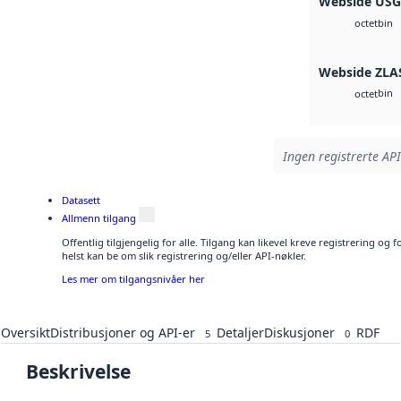
Webside US
bin
octet
Webside ZLA
bin
octet
Ingen registrerte API
Datasett
Allmenn tilgang
Offentlig tilgjengelig for alle. Tilgang kan likevel kreve registrering o
helst kan be om slik registrering og/eller API-nøkler.
Les mer om tilgangsnivåer her
Oversikt
Distribusjoner og API-er
Detaljer
Diskusjoner
RDF
5
0
Beskrivelse