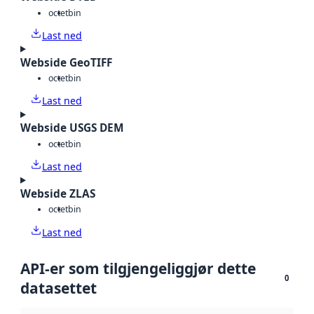
octet
bin
Last ned
Webside GeoTIFF
octet
bin
Last ned
Webside USGS DEM
octet
bin
Last ned
Webside ZLAS
octet
bin
Last ned
API-er som tilgjengeliggjør dette
0
datasettet