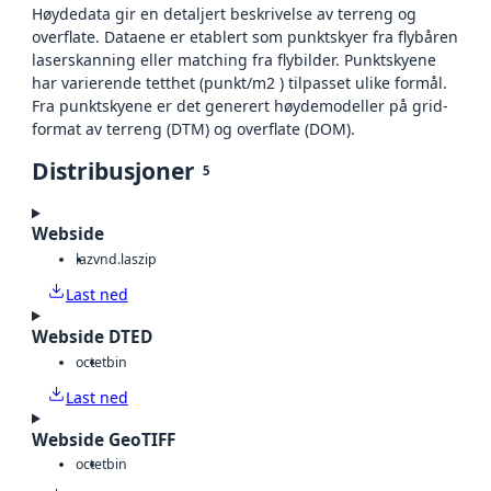
Høydedata gir en detaljert beskrivelse av terreng og
overflate. Dataene er etablert som punktskyer fra flybåren
laserskanning eller matching fra flybilder. Punktskyene
har varierende tetthet (punkt/m2 ) tilpasset ulike formål.
Fra punktskyene er det generert høydemodeller på grid-
format av terreng (DTM) og overflate (DOM).
Distribusjoner
5
Webside
laz
vnd.laszip
Last ned
Webside DTED
octet
bin
Last ned
Webside GeoTIFF
octet
bin