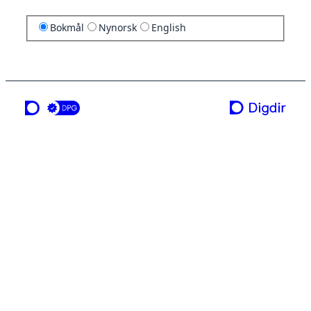
Bokmål
Nynorsk
English
en tjeneste fra