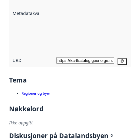
datasettene er
beskrevet ved
Metadatakvalitet
:
hjelp
avmetadata.
Les mer om
metadatakvalitet
her
URI:
Kopier
Tema
Regioner og byer
Nøkkelord
Ikke oppgitt
Diskusjoner på Datalandsbyen
0