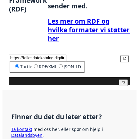
Framework
sender med.
(RDF)
Les mer om RDF og
hvilke formater vi støtter
her
Kopier
Turtle
RDF/XML
JSON-LD
Kopier
Finner du det du leter etter?
Ta kontakt
med oss her, eller spør om hjelp i
Datalandsbyen
.