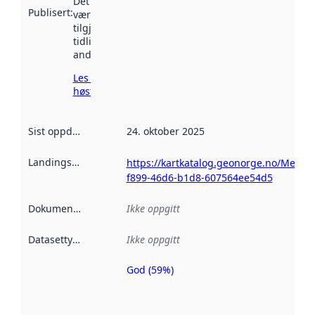
Det kan ha
Publisert
:
vært
tilgjengelig
tidligere
andre steder.
Les mer om
høsting her
Sist oppdatert
:
24. oktober 2025
Landingsside
:
https://kartkatalog.geonorge.no/Metad
f899-46d6-b1d8-607564ee54d5
Dokumentasjon
:
Ikke oppgitt
Datasettype
:
Ikke oppgitt
God (59%)
Metadatakvalitet
er en indikator
på hvor godt