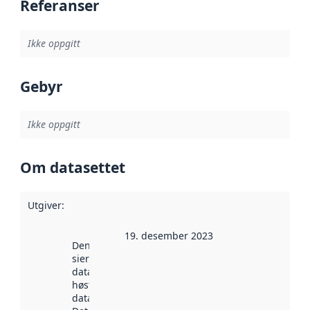
Referanser
Ikke oppgitt
Gebyr
Ikke oppgitt
Om datasettet
Utgiver
:
19. desember 2023
Denne datoen
sier når
datasettet ble
høstet av
data.norge.no.