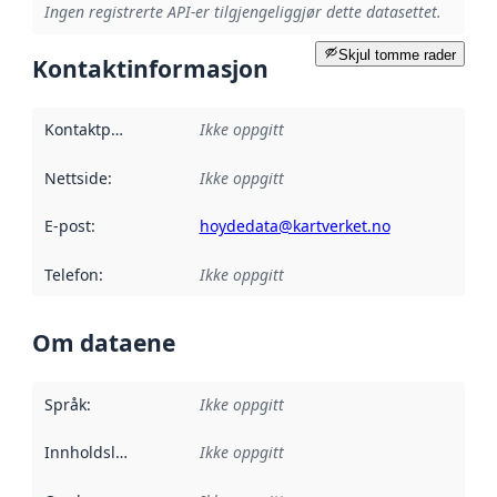
Ingen registrerte API-er tilgjengeliggjør dette datasettet.
Skjul tomme rader
Kontaktinformasjon
Kontaktpunkt
:
Ikke oppgitt
Nettside
:
Ikke oppgitt
E-post
:
hoydedata@kartverket.no
Telefon
:
Ikke oppgitt
Om dataene
Språk
:
Ikke oppgitt
Innholdsleverandører
Ikke oppgitt
: