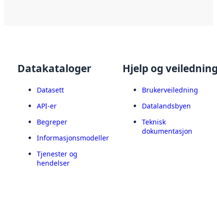
Datakataloger
Hjelp og veilednin
Datasett
Brukerveiledning
API-er
Datalandsbyen
Begreper
Teknisk
dokumentasjon
Informasjonsmodeller
Tjenester og
hendelser