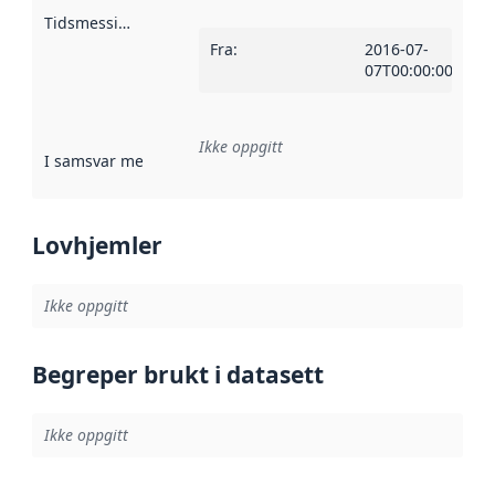
Tidsmessig avgrensning
:
Fra
:
2016-07-
07T00:00:00Z
Ikke oppgitt
I samsvar med
:
Referanse til en implementasjonsregel eller a
Lovhjemler
Ikke oppgitt
Begreper brukt i datasett
Ikke oppgitt