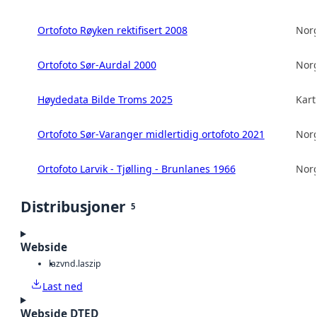
Ortofoto Røyken rektifisert 2008
Norg
Ortofoto Sør-Aurdal 2000
Norg
Høydedata Bilde Troms 2025
Kart
Ortofoto Sør-Varanger midlertidig ortofoto 2021
Norg
Ortofoto Larvik - Tjølling - Brunlanes 1966
Norg
Distribusjoner
5
Webside
laz
vnd.laszip
Last ned
Webside DTED