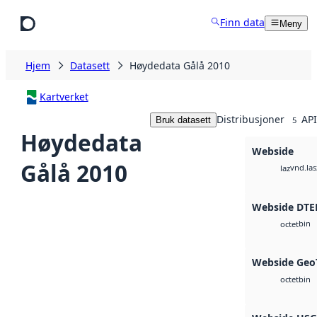
Hopp til hovedinnhold
Finn data
Meny
Hjem
Datasett
Høydedata Gålå 2010
Kartverket
Distribusjoner
API
Bruk datasett
5
Høydedata
Webside
Gålå 2010
vnd.las
laz
Webside DTE
bin
octet
Webside Geo
bin
octet