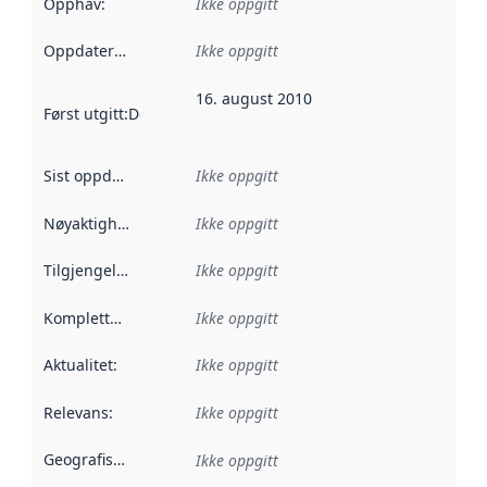
Opphav
:
Ikke oppgitt
Oppdateringsfrekvens
Ikke oppgitt
:
16. august 2010
Først utgitt
:
Denne datoen sier når dataene i dette datasettet 
Sist oppdatert
:
Ikke oppgitt
Nøyaktighet
:
Ikke oppgitt
Tilgjengelighet
:
Ikke oppgitt
Kompletthet
:
Ikke oppgitt
Aktualitet
:
Ikke oppgitt
Relevans
:
Ikke oppgitt
Geografisk avgrensning
:
Ikke oppgitt