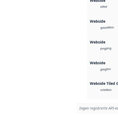
Webside
tif
tiff
Webside
bin
geotiff
Webside
png
png
Webside
bin
jpeg
Webside Tiled 
bin
octet
Ingen registrerte API-er