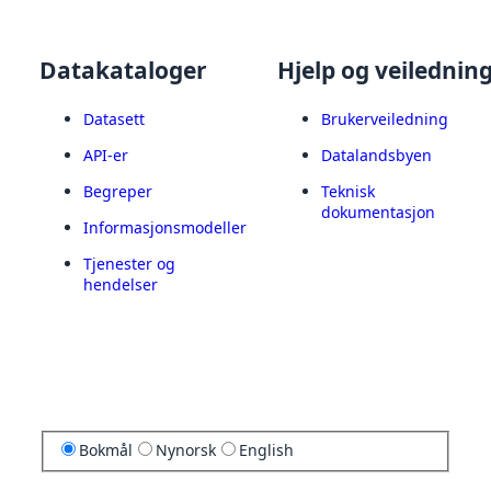
Datakataloger
Hjelp og veilednin
Datasett
Brukerveiledning
API-er
Datalandsbyen
Begreper
Teknisk
dokumentasjon
Informasjonsmodeller
Tjenester og
hendelser
Bokmål
Nynorsk
English