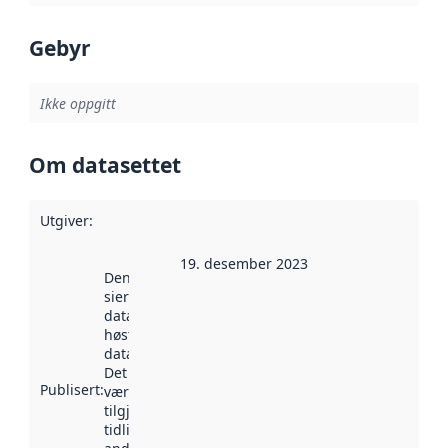
Gebyr
Ikke oppgitt
Om datasettet
Utgiver
:
19. desember 2023
Denne datoen
sier når
datasettet ble
høstet av
data.norge.no.
Det kan ha
Publisert
:
vært
tilgjengelig
tidligere