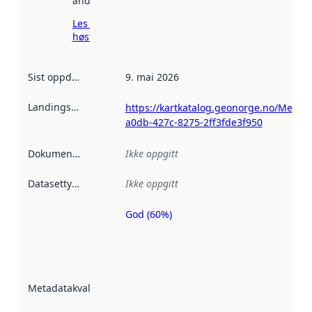
andre steder.
Les mer om
høsting her
Sist oppdatert
:
9. mai 2026
Landingsside
:
https://kartkatalog.geonorge.no/Metad
a0db-427c-8275-2ff3fde3f950
Dokumentasjon
:
Ikke oppgitt
Datasettype
:
Ikke oppgitt
God (60%)
Metadatakvalitet
er en indikator
på hvor godt
datasettene er
beskrevet ved
Metadatakvalitet
:
hjelp
avmetadata.