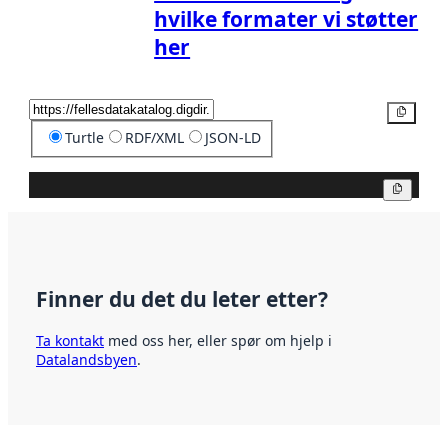
hvilke formater vi støtter
her
Kopier
Turtle
RDF/XML
JSON-LD
Kopier
Finner du det du leter etter?
Ta kontakt
med oss her, eller spør om hjelp i
Datalandsbyen
.