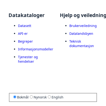
Datakataloger
Hjelp og veilednin
Datasett
Brukerveiledning
API-er
Datalandsbyen
Begreper
Teknisk
dokumentasjon
Informasjonsmodeller
Tjenester og
hendelser
Bokmål
Nynorsk
English