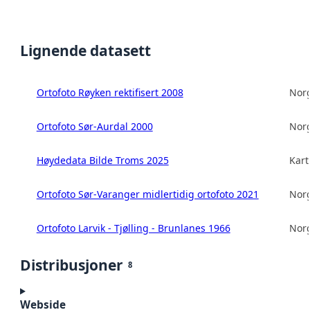
Lignende datasett
Ortofoto Røyken rektifisert 2008
Norg
Ortofoto Sør-Aurdal 2000
Norg
Høydedata Bilde Troms 2025
Kart
Ortofoto Sør-Varanger midlertidig ortofoto 2021
Norg
Ortofoto Larvik - Tjølling - Brunlanes 1966
Norg
Distribusjoner
8
Webside