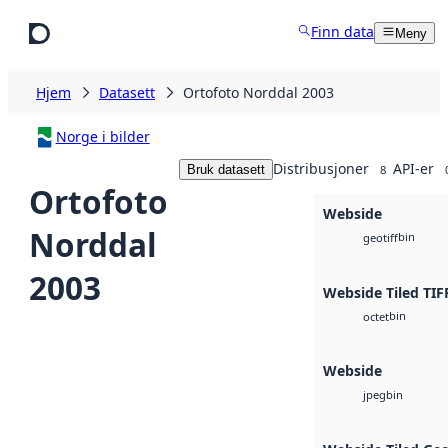
Hopp til hovedinnhold
Finn data
Meny
Hjem
Datasett
Ortofoto Norddal 2003
Norge i bilder
Distribusjoner
API-er
Bruk datasett
8
Ortofoto
Webside
Norddal
bin
geotiff
2003
Webside Tiled TIF
bin
octet
Webside
bin
jpeg