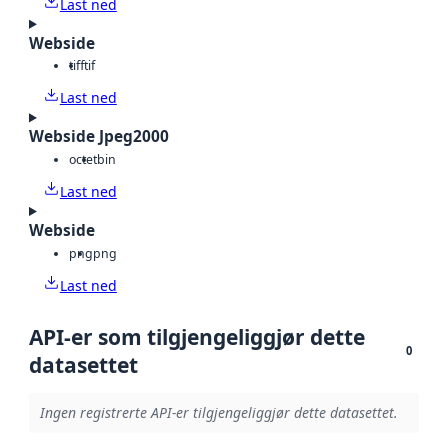
Last ned
Webside
tiff
tif
Last ned
Webside Jpeg2000
octet
bin
Last ned
Webside
png
png
Last ned
API-er som tilgjengeliggjør dette
0
datasettet
Ingen registrerte API-er tilgjengeliggjør dette datasettet.