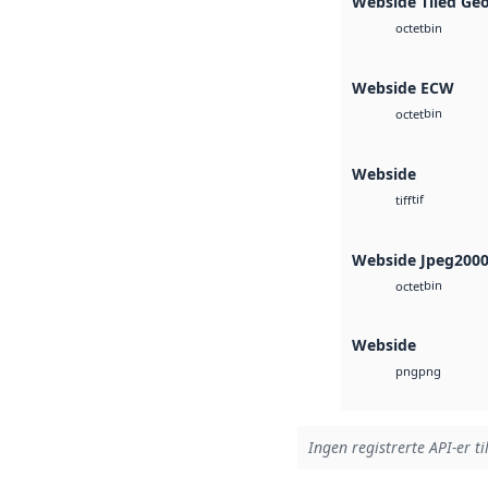
Webside Tiled Ge
bin
octet
Webside ECW
bin
octet
Webside
tif
tiff
Webside Jpeg200
bin
octet
Webside
png
png
Ingen registrerte API-er ti