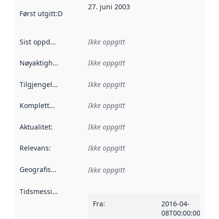
27. juni 2003
Først utgitt
:
Denne datoen sier når dataene i dette datasettet 
Sist oppdatert
:
Ikke oppgitt
Nøyaktighet
:
Ikke oppgitt
Tilgjengelighet
:
Ikke oppgitt
Kompletthet
:
Ikke oppgitt
Aktualitet
:
Ikke oppgitt
Relevans
:
Ikke oppgitt
Geografisk avgrensning
:
Ikke oppgitt
Tidsmessig avgrensning
:
Fra
:
2016-04-
08T00:00:00Z