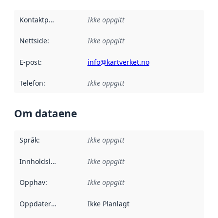
Kontaktpunkt
:
Ikke oppgitt
Nettside
:
Ikke oppgitt
E-post
:
info@kartverket.no
Telefon
:
Ikke oppgitt
Om dataene
Språk
:
Ikke oppgitt
Innholdsleverandører
Ikke oppgitt
:
Opphav
:
Ikke oppgitt
Oppdateringsfrekvens
Ikke Planlagt
: