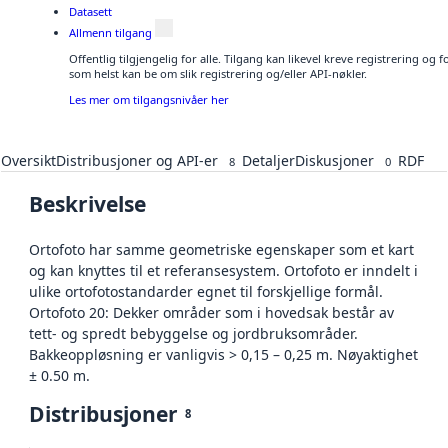
Datasett
Allmenn tilgang
Offentlig tilgjengelig for alle. Tilgang kan likevel kreve registrering og
som helst kan be om slik registrering og/eller API-nøkler.
Les mer om tilgangsnivåer her
Oversikt
Distribusjoner og API-er
Detaljer
Diskusjoner
RDF
8
0
Beskrivelse
Ortofoto har samme geometriske egenskaper som et kart
og kan knyttes til et referansesystem. Ortofoto er inndelt i
ulike ortofotostandarder egnet til forskjellige formål.
Ortofoto 20: Dekker områder som i hovedsak består av
tett- og spredt bebyggelse og jordbruksområder.
Bakkeoppløsning er vanligvis > 0,15 – 0,25 m. Nøyaktighet
± 0.50 m.
Distribusjoner
8