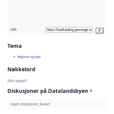
Les mer om
metadatakvalitet
her
URI:
Kopier
Tema
Regioner og byer
Nøkkelord
Ikke oppgitt
Diskusjoner på Datalandsbyen
0
Ingen diskusjoner funnet