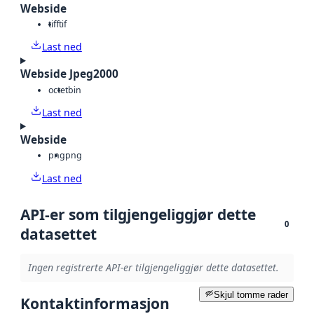
Webside
tiff
tif
Last ned
Webside Jpeg2000
octet
bin
Last ned
Webside
png
png
Last ned
API-er som tilgjengeliggjør dette
0
datasettet
Ingen registrerte API-er tilgjengeliggjør dette datasettet.
Skjul tomme rader
Kontaktinformasjon