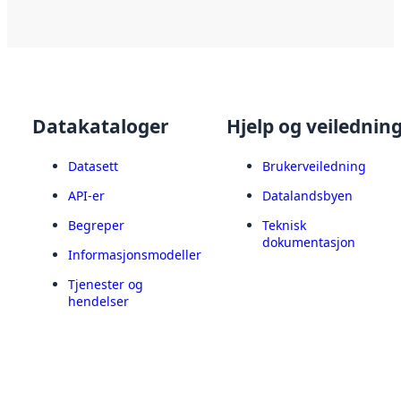
Datakataloger
Hjelp og veilednin
Datasett
Brukerveiledning
API-er
Datalandsbyen
Begreper
Teknisk
dokumentasjon
Informasjonsmodeller
Tjenester og
hendelser