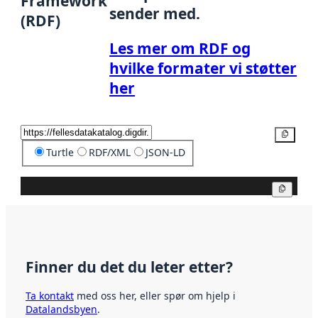
Framework
sender med.
(RDF)
Les mer om RDF og
hvilke formater vi støtter
her
Kopier
Turtle
RDF/XML
JSON-LD
Kopier
Finner du det du leter etter?
Ta kontakt
med oss her, eller spør om hjelp i
Datalandsbyen
.