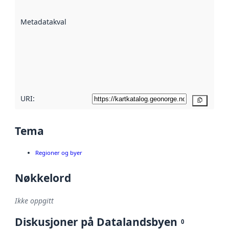
datasettene er
beskrevet ved
Metadatakvalitet
:
hjelp
avmetadata.
Les mer om
metadatakvalitet
her
URI:
Kopier
Tema
Regioner og byer
Nøkkelord
Ikke oppgitt
Diskusjoner på Datalandsbyen
0