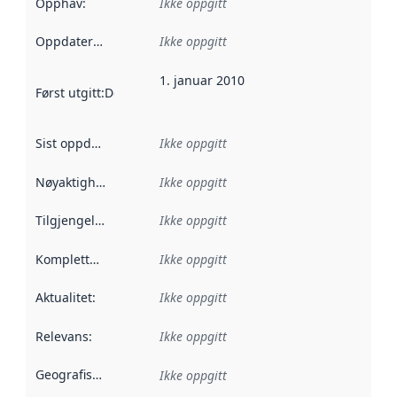
Opphav
:
Ikke oppgitt
Oppdateringsfrekvens
Ikke oppgitt
:
1. januar 2010
Først utgitt
:
Denne datoen sier når dataene i dette datasettet 
Sist oppdatert
:
Ikke oppgitt
Nøyaktighet
:
Ikke oppgitt
Tilgjengelighet
:
Ikke oppgitt
Kompletthet
:
Ikke oppgitt
Aktualitet
:
Ikke oppgitt
Relevans
:
Ikke oppgitt
Geografisk avgrensning
:
Ikke oppgitt