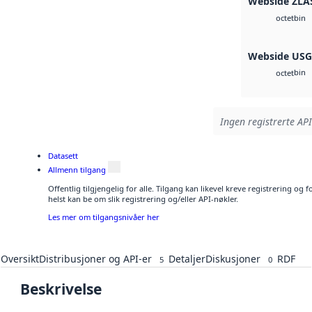
Webside ZLA
bin
octet
Webside US
bin
octet
Ingen registrerte API
Datasett
Allmenn tilgang
Offentlig tilgjengelig for alle. Tilgang kan likevel kreve registrering o
helst kan be om slik registrering og/eller API-nøkler.
Les mer om tilgangsnivåer her
Oversikt
Distribusjoner og API-er
Detaljer
Diskusjoner
RDF
5
0
Beskrivelse