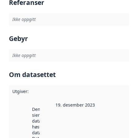
Referanser
Ikke oppgitt
Gebyr
Ikke oppgitt
Om datasettet
Utgiver
:
19. desember 2023
Denne datoen
sier når
datasettet ble
høstet av
data.norge.no.