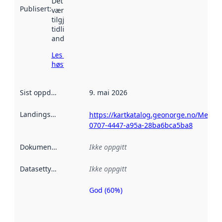
Det kan ha
Publisert
:
vært
tilgjengelig
tidligere
andre steder.
Les mer om
høsting her
Sist oppdatert
:
9. mai 2026
Landingsside
:
https://kartkatalog.geonorge.no/Metad
0707-4447-a95a-28ba6bca5ba8
Dokumentasjon
:
Ikke oppgitt
Datasettype
:
Ikke oppgitt
God (60%)
Metadatakvalitet
er en indikator
på hvor godt