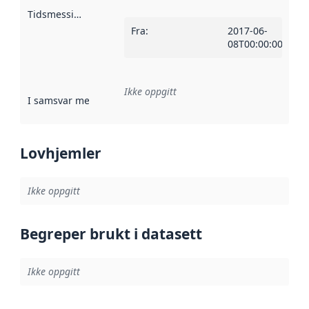
Tidsmessig avgrensning
:
Fra
:
2017-06-
08T00:00:00Z
Ikke oppgitt
I samsvar med
:
Referanse til en implementasjonsregel eller a
Lovhjemler
Ikke oppgitt
Begreper brukt i datasett
Ikke oppgitt