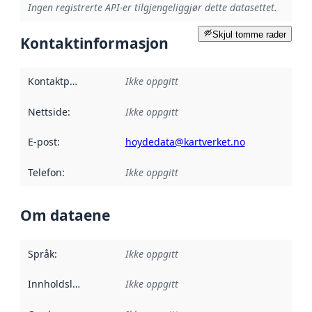
Ingen registrerte API-er tilgjengeliggjør dette datasettet.
Skjul tomme rader
Kontaktinformasjon
Kontaktpunkt
:
Ikke oppgitt
Nettside
:
Ikke oppgitt
E-post
:
hoydedata@kartverket.no
Telefon
:
Ikke oppgitt
Om dataene
Språk
:
Ikke oppgitt
Innholdsleverandører
Ikke oppgitt
: