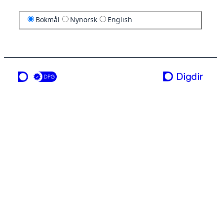
Bokmål
Nynorsk
English
en tjeneste fra