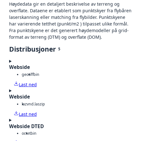
Høydedata gir en detaljert beskrivelse av terreng og
overflate. Dataene er etablert som punktskyer fra flybåren
laserskanning eller matching fra flybilder. Punktskyene
har varierende tetthet (punkt/m2 ) tilpasset ulike formål.
Fra punktskyene er det generert høydemodeller på grid-
format av terreng (DTM) og overflate (DOM).
Distribusjoner
5
Webside
geotiff
bin
Last ned
Webside
laz
vnd.laszip
Last ned
Webside DTED
octet
bin