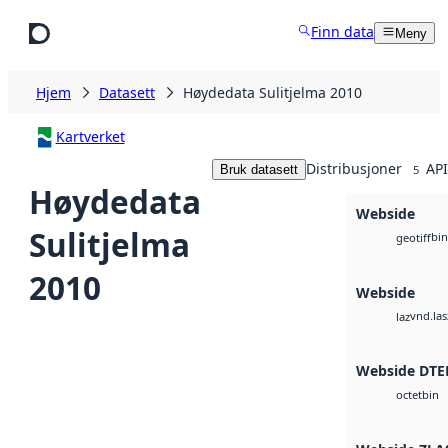
Hopp til hovedinnhold
Finn data
Meny
Hjem
Datasett
Høydedata Sulitjelma 2010
Kartverket
Distribusjoner
API
Bruk datasett
5
Høydedata
Webside
Sulitjelma
bin
geotiff
2010
Webside
vnd.las
laz
Webside DTE
bin
octet