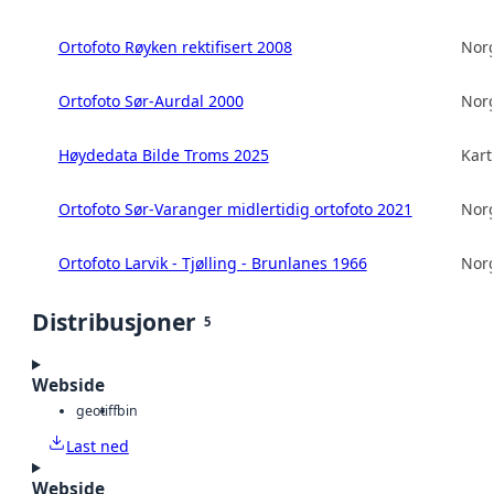
Ortofoto Røyken rektifisert 2008
Norg
Ortofoto Sør-Aurdal 2000
Norg
Høydedata Bilde Troms 2025
Kart
Ortofoto Sør-Varanger midlertidig ortofoto 2021
Norg
Ortofoto Larvik - Tjølling - Brunlanes 1966
Norg
Distribusjoner
5
Webside
geotiff
bin
Last ned
Webside