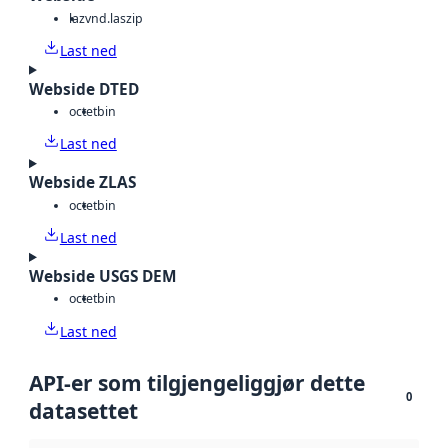
laz
vnd.laszip
Last ned
Webside DTED
octet
bin
Last ned
Webside ZLAS
octet
bin
Last ned
Webside USGS DEM
octet
bin
Last ned
API-er som tilgjengeliggjør dette
0
datasettet