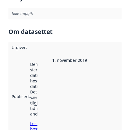
Ikke oppgitt
Om datasettet
Utgiver
:
1. november 2019
Denne datoen
sier når
datasettet ble
høstet av
data.norge.no.
Det kan ha
Publisert
:
vært
tilgjengelig
tidligere
andre steder.
Les mer om
høsting her