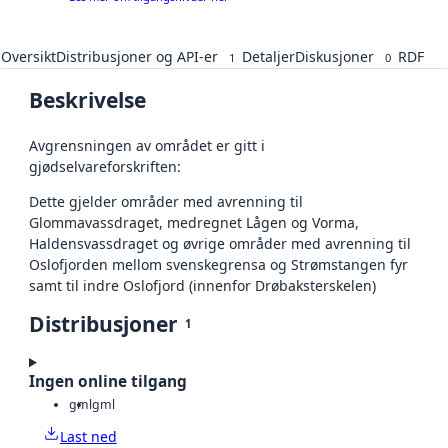
Oversikt
Distribusjoner og API-er
Detaljer
Diskusjoner
RDF
1
0
Beskrivelse
Avgrensningen av området er gitt i
gjødselvareforskriften:
Dette gjelder områder med avrenning til
Glommavassdraget, medregnet Lågen og Vorma,
Haldensvassdraget og øvrige områder med avrenning til
Oslofjorden mellom svenskegrensa og Strømstangen fyr
samt til indre Oslofjord (innenfor Drøbaksterskelen)
Distribusjoner
1
Ingen online tilgang
gml
gml
Last ned