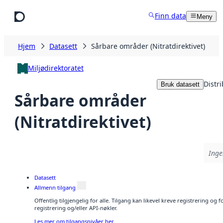
Hopp til hovedinnhold
Finn data
Meny
Hjem
Datasett
Sårbare områder (Nitratdirektivet)
Miljødirektoratet
Distr
Bruk datasett
Sårbare områder
(Nitratdirektivet)
Inge
Datasett
Allmenn tilgang
Offentlig tilgjengelig for alle. Tilgang kan likevel kreve registrering o
registrering og/eller API-nøkler.
Les mer om tilgangsnivåer her