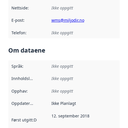
Nettside
:
Ikke oppgitt
E-post
:
wms@miljodir.no
Telefon
:
Ikke oppgitt
Om dataene
Språk
:
Ikke oppgitt
Innholdsleverandører
Ikke oppgitt
:
Opphav
:
Ikke oppgitt
Oppdateringsfrekvens
Ikke Planlagt
:
12. september 2018
Først utgitt
:
Denne datoen sier når dataene i dette datasettet 