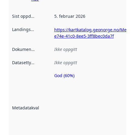
Sist oppdatert
:
5. februar 2026
Landingsside
:
https://kartkatalog.geonorge.no/Metad
e74e-41c0-8ee5-3ff8bec0da7f
Dokumentasjon
:
Ikke oppgitt
Datasettype
:
Ikke oppgitt
God (60%)
Metadatakvalitet
er en indikator
på hvor godt
datasettene er
beskrevet ved
Metadatakvalitet
:
hjelp
avmetadata.
Les mer om
metadatakvalitet