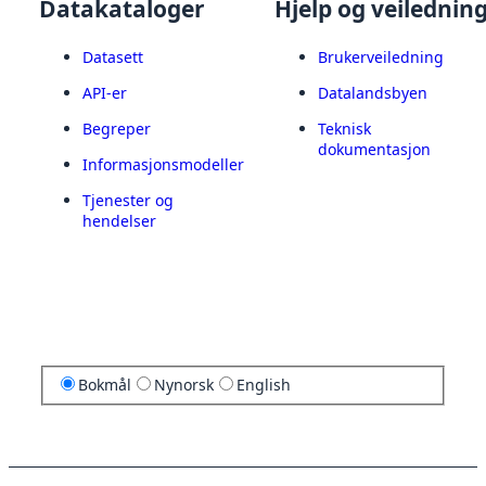
Datakataloger
Hjelp og veilednin
Datasett
Brukerveiledning
API-er
Datalandsbyen
Begreper
Teknisk
dokumentasjon
Informasjonsmodeller
Tjenester og
hendelser
Bokmål
Nynorsk
English