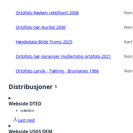
Ortofoto Røyken rektifisert 2008
Norg
Ortofoto Sør-Aurdal 2000
Norg
Høydedata Bilde Troms 2025
Kart
Ortofoto Sør-Varanger midlertidig ortofoto 2021
Norg
Ortofoto Larvik - Tjølling - Brunlanes 1966
Norg
Distribusjoner
5
Webside DTED
octet
bin
Last ned
Webside USGS DEM