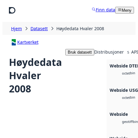
Hopp til hovedinnhold
Finn data
Meny
Hjem
Datasett
Høydedata Hvaler 2008
Kartverket
Distribusjoner
API
Bruk datasett
5
Høydedata
Webside DTE
Hvaler
bin
octet
2008
Webside US
bin
octet
Webside
bin
geotiff