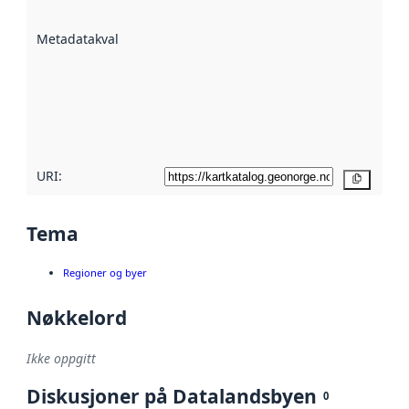
datasettene er
beskrevet ved
Metadatakvalitet
:
hjelp
avmetadata.
Les mer om
metadatakvalitet
her
URI:
Kopier
Tema
Regioner og byer
Nøkkelord
Ikke oppgitt
Diskusjoner på Datalandsbyen
0