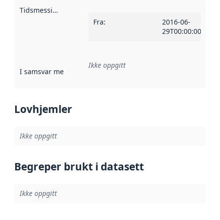
Tidsmessig avgrensning
:
Fra
:
2016-06-
29T00:00:00Z
Ikke oppgitt
I samsvar med
:
Referanse til en implementasjonsregel eller a
Lovhjemler
Ikke oppgitt
Begreper brukt i datasett
Ikke oppgitt