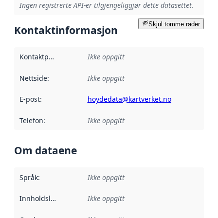
Ingen registrerte API-er tilgjengeliggjør dette datasettet.
Skjul tomme rader
Kontaktinformasjon
Kontaktpunkt
:
Ikke oppgitt
Nettside
:
Ikke oppgitt
E-post
:
hoydedata@kartverket.no
Telefon
:
Ikke oppgitt
Om dataene
Språk
:
Ikke oppgitt
Innholdsleverandører
Ikke oppgitt
: