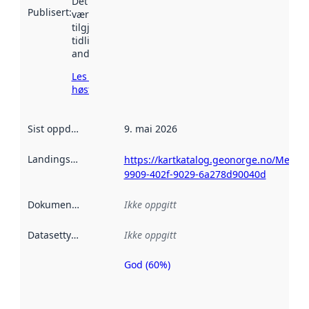
Det kan ha
Publisert
:
vært
tilgjengelig
tidligere
andre steder.
Les mer om
høsting her
Sist oppdatert
:
9. mai 2026
Landingsside
:
https://kartkatalog.geonorge.no/Metad
9909-402f-9029-6a278d90040d
Dokumentasjon
:
Ikke oppgitt
Datasettype
:
Ikke oppgitt
God (60%)
Metadatakvalitet
er en indikator
på hvor godt