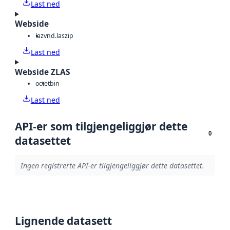
Last ned
Webside
laz
vnd.laszip
Last ned
Webside ZLAS
octet
bin
Last ned
API-er som tilgjengeliggjør dette
0
datasettet
Ingen registrerte API-er tilgjengeliggjør dette datasettet.
Lignende datasett