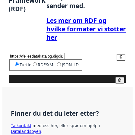
Framework
sender med.
(RDF)
Les mer om RDF og
hvilke formater vi støtter
her
Kopier
Turtle
RDF/XML
JSON-LD
Kopier
Finner du det du leter etter?
Ta kontakt
med oss her, eller spør om hjelp i
Datalandsbyen
.