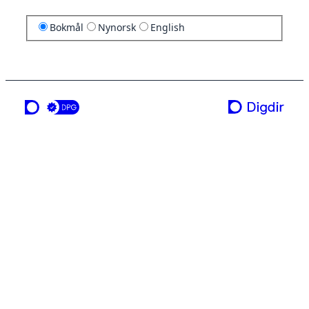
Bokmål
Nynorsk
English
en tjeneste fra