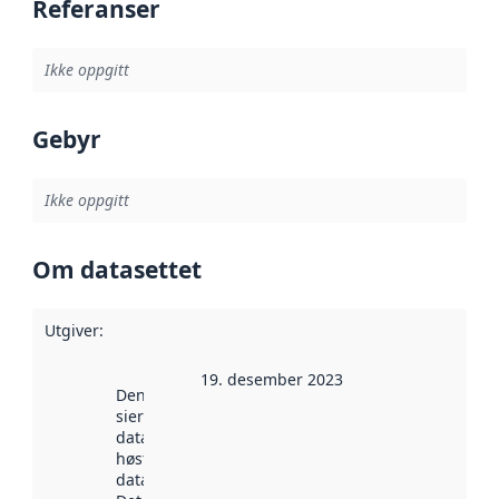
Referanser
Ikke oppgitt
Gebyr
Ikke oppgitt
Om datasettet
Utgiver
:
19. desember 2023
Denne datoen
sier når
datasettet ble
høstet av
data.norge.no.