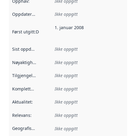
Opphav
:
Ikke oppgitt
Oppdateringsfrekvens
Ikke oppgitt
:
1. januar 2008
Først utgitt
:
Denne datoen sier når dataene i dette datasettet 
Sist oppdatert
:
Ikke oppgitt
Nøyaktighet
:
Ikke oppgitt
Tilgjengelighet
:
Ikke oppgitt
Kompletthet
:
Ikke oppgitt
Aktualitet
:
Ikke oppgitt
Relevans
:
Ikke oppgitt
Geografisk avgrensning
:
Ikke oppgitt