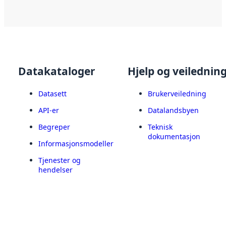
Datakataloger
Hjelp og veilednin
Datasett
Brukerveiledning
API-er
Datalandsbyen
Begreper
Teknisk
dokumentasjon
Informasjonsmodeller
Tjenester og
hendelser