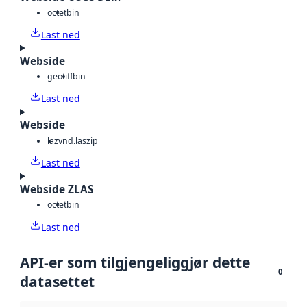
octet
bin
Last ned
Webside
geotiff
bin
Last ned
Webside
laz
vnd.laszip
Last ned
Webside ZLAS
octet
bin
Last ned
API-er som tilgjengeliggjør dette
0
datasettet