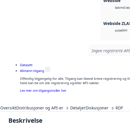
Webside
vnd.las
laz
Webside ZLA
bin
octet
Ingen registrerte API
Datasett
Allmenn tilgang
Offentlig tilgjengelig for alle. Tilgang kan likevel kreve registrering o
helst kan be om slik registrering og/eller API-nøkler.
Les mer om tilgangsnivåer her
Oversikt
Distribusjoner og API-er
Detaljer
Diskusjoner
RDF
5
0
Beskrivelse