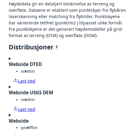
Høydedata gir en detaljert beskrivelse av terreng og
overflate. Dataene er etablert som punktskyer fra flybåren
laserskanning eller matching fra flybilder. Punktskyene
har varierende tetthet (punkt/m2 ) tilpasset ulike formål.
Fra punktskyene er det generert høydemodeller på grid-
format av terreng (DTM) og overflate (DOM).
Distribusjoner
5
Webside DTED
octet
bin
Last ned
Webside USGS DEM
octet
bin
Last ned
Webside
geotiff
bin