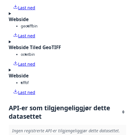
Last ned
Webside
geotiff
bin
Last ned
Webside Tiled GeoTIFF
octet
bin
Last ned
Webside
tiff
tif
Last ned
API-er som tilgjengeliggjør dette
0
datasettet
Ingen registrerte API-er tilgjengeliggjør dette datasettet.