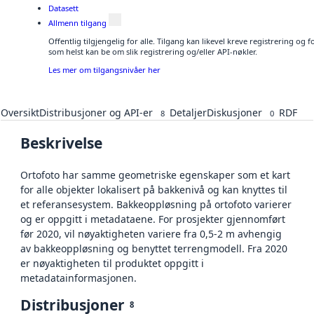
Datasett
Allmenn tilgang
Offentlig tilgjengelig for alle. Tilgang kan likevel kreve registrering og
som helst kan be om slik registrering og/eller API-nøkler.
Les mer om tilgangsnivåer her
Oversikt
Distribusjoner og API-er
Detaljer
Diskusjoner
RDF
8
0
Beskrivelse
Ortofoto har samme geometriske egenskaper som et kart
for alle objekter lokalisert på bakkenivå og kan knyttes til
et referansesystem. Bakkeoppløsning på ortofoto varierer
og er oppgitt i metadataene. For prosjekter gjennomført
før 2020, vil nøyaktigheten variere fra 0,5-2 m avhengig
av bakkeoppløsning og benyttet terrengmodell. Fra 2020
er nøyaktigheten til produktet oppgitt i
metadatainformasjonen.
Distribusjoner
8