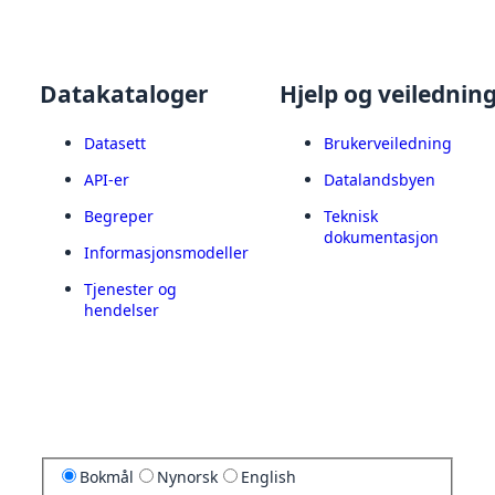
Datakataloger
Hjelp og veilednin
Datasett
Brukerveiledning
API-er
Datalandsbyen
Begreper
Teknisk
dokumentasjon
Informasjonsmodeller
Tjenester og
hendelser
Bokmål
Nynorsk
English