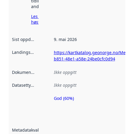
tidligere
andre steder.
Les mer om
høsting her
Sist oppdatert
:
9. mai 2026
Landingsside
:
https://kartkatalog.geonorge.no/Metad
b851-48e1-a58e-24be0cfc0d94
Dokumentasjon
:
Ikke oppgitt
Datasettype
:
Ikke oppgitt
God (60%)
Metadatakvalitet
er en indikator
på hvor godt
datasettene er
beskrevet ved
Metadatakvalitet
:
hjelp