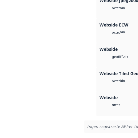
Webside Jpeg200
bin
octet
Webside ECW
bin
octet
Webside
bin
geotiff
Webside Tiled Ge
bin
octet
Webside
tif
tiff
Ingen registrerte API-er ti