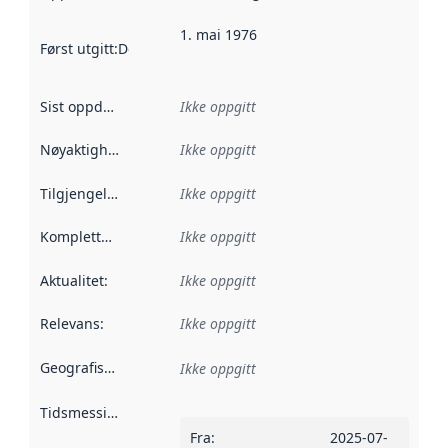
1. mai 1976
Først utgitt
:
Denne datoen sier når dataene i dette datasettet 
Sist oppdatert
:
Ikke oppgitt
Nøyaktighet
:
Ikke oppgitt
Tilgjengelighet
:
Ikke oppgitt
Kompletthet
:
Ikke oppgitt
Aktualitet
:
Ikke oppgitt
Relevans
:
Ikke oppgitt
Geografisk avgrensning
:
Ikke oppgitt
Tidsmessig avgrensning
:
Fra
:
2025-07-