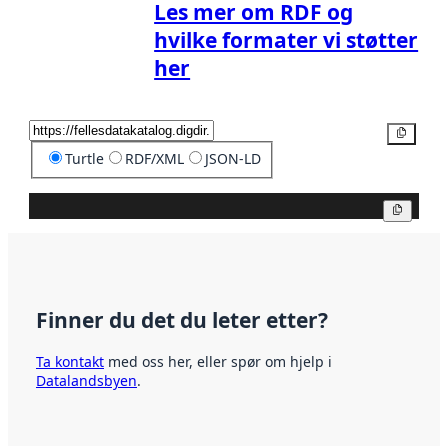
Les mer om RDF og
hvilke formater vi støtter
her
Kopier
Turtle
RDF/XML
JSON-LD
Kopier
Finner du det du leter etter?
Ta kontakt
med oss her, eller spør om hjelp i
Datalandsbyen
.