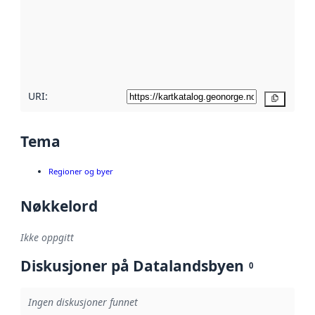
avmetadata.
Les mer om
metadatakvalitet
her
URI:
Kopier
Tema
Regioner og byer
Nøkkelord
Ikke oppgitt
Diskusjoner på Datalandsbyen
0
Ingen diskusjoner funnet