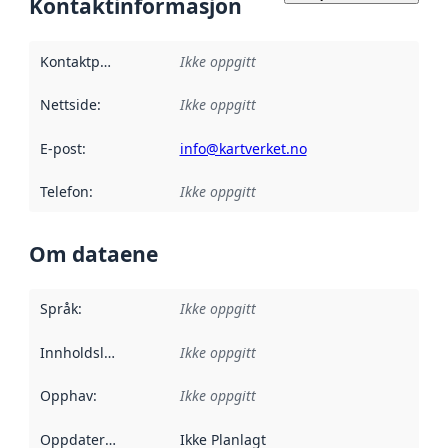
Kontaktinformasjon
Kontaktpunkt
:
Ikke oppgitt
Nettside
:
Ikke oppgitt
E-post
:
info@kartverket.no
Telefon
:
Ikke oppgitt
Om dataene
Språk
:
Ikke oppgitt
Innholdsleverandører
Ikke oppgitt
:
Opphav
:
Ikke oppgitt
Oppdateringsfrekvens
Ikke Planlagt
: