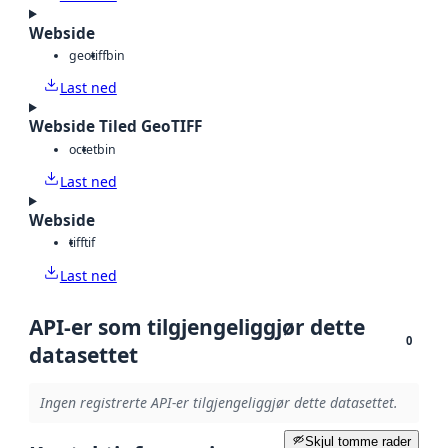
Webside
geotiff
bin
Last ned
Webside Tiled GeoTIFF
octet
bin
Last ned
Webside
tiff
tif
Last ned
API-er som tilgjengeliggjør dette
0
datasettet
Ingen registrerte API-er tilgjengeliggjør dette datasettet.
Skjul tomme rader