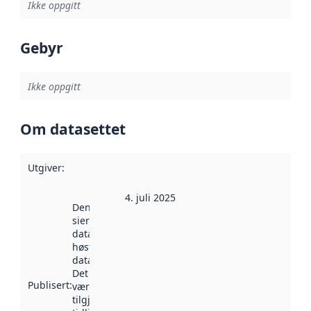
Ikke oppgitt
Gebyr
Ikke oppgitt
Om datasettet
Utgiver
:
4. juli 2025
Denne datoen
sier når
datasettet ble
høstet av
data.norge.no.
Det kan ha
Publisert
:
vært
tilgjengelig