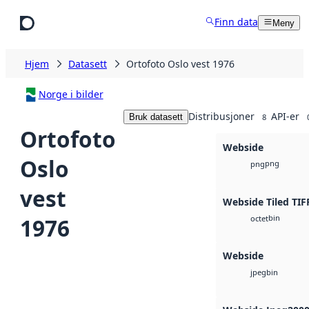
Hopp til hovedinnhold
Finn data
Meny
Hjem
Datasett
Ortofoto Oslo vest 1976
Norge i bilder
Distribusjoner
API-er
Bruk datasett
8
Ortofoto
Webside
Oslo
png
png
vest
Webside Tiled TIF
bin
1976
octet
Webside
bin
jpeg