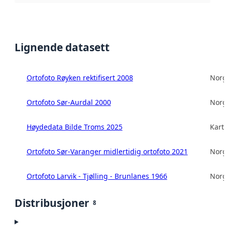
Lignende datasett
Ortofoto Røyken rektifisert 2008
Norg
Ortofoto Sør-Aurdal 2000
Norg
Høydedata Bilde Troms 2025
Kart
Ortofoto Sør-Varanger midlertidig ortofoto 2021
Norg
Ortofoto Larvik - Tjølling - Brunlanes 1966
Norg
Distribusjoner
8