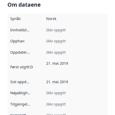
Om dataene
Språk
:
Norsk
Innholdsleverandører
Ikke oppgitt
:
Opphav
:
Ikke oppgitt
Oppdateringsfrekvens
Ikke oppgitt
:
21. mai 2019
Først utgitt
:
Denne datoen sier når dataene i dette datasettet 
Sist oppdatert
:
21. mai 2019
Nøyaktighet
:
Ikke oppgitt
Tilgjengelighet
:
Ikke oppgitt