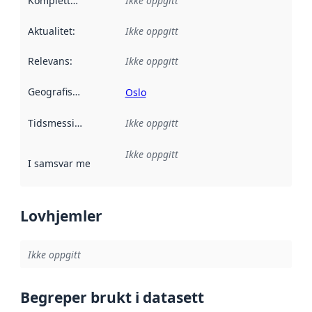
Kompletthet
:
Ikke oppgitt
Aktualitet
:
Ikke oppgitt
Relevans
:
Ikke oppgitt
Geografisk avgrensning
:
Oslo
Tidsmessig avgrensning
Ikke oppgitt
:
Ikke oppgitt
I samsvar med
:
Referanse til en implementasjonsregel eller a
Lovhjemler
Ikke oppgitt
Begreper brukt i datasett