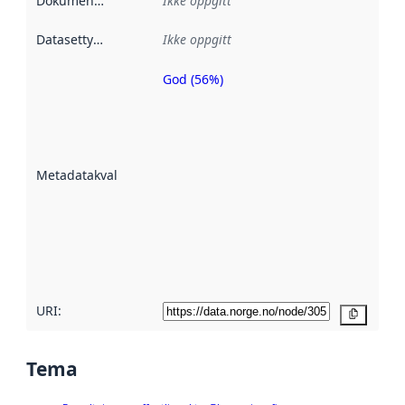
Dokumentasjon
:
Ikke oppgitt
Datasettype
:
Ikke oppgitt
God (56%)
Metadatakvalitet
er en indikator
på hvor godt
datasettene er
beskrevet ved
Metadatakvalitet
:
hjelp
avmetadata.
Les mer om
metadatakvalitet
her
URI:
Kopier
Tema