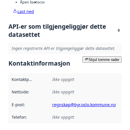
Åpen lisens
csv
Last ned
API-er som tilgjengeliggjør dette
0
datasettet
Ingen registrerte API-er tilgjengeliggjør dette datasettet.
Skjul tomme rader
Kontaktinformasjon
Kontaktpunkt
:
Ikke oppgitt
Nettside
:
Ikke oppgitt
E-post
:
regnskap@byr.oslo.kommune.no
Telefon
:
Ikke oppgitt