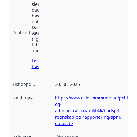
sier når
datasettet ble
høstet av
data.norge.no.
Det kan ha
Publisert
:
vært
tilgjengelig
tidligere
andre steder.
Les mer om
høsting her
Sist oppdatert
:
30. juli 2025
Landingsside
:
https://www.oslo.kommune.no/politikk-
og-
administrasjon/politikk/budsjett-
regnskap-og-rapportering/apne-
datasett/