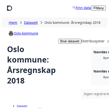
Hopp til hovedinnhold
Finn data
Meny
Hjem
Datasett
Oslo kommune: Årsregnskap 2018
Oslo kommune
Distribusjoner
Bruk datasett
2
Oslo
Navnløs 
kommune:
Åpen
Årsregnskap
Navnløs 
2018
Åpen
Ingen registrerte
Datasett