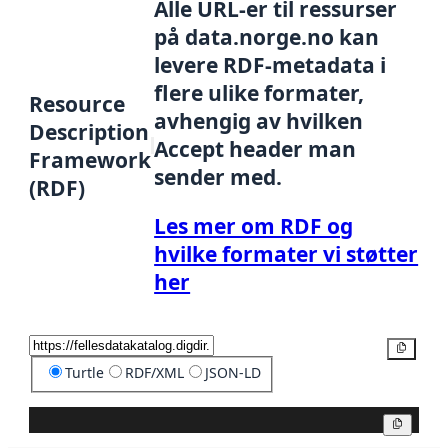
Alle URL-er til ressurser
på data.norge.no kan
levere RDF-metadata i
flere ulike formater,
Resource
avhengig av hvilken
Description
Accept header man
Framework
sender med.
(RDF)
Les mer om RDF og
hvilke formater vi støtter
her
Kopier
Turtle
RDF/XML
JSON-LD
Kopier