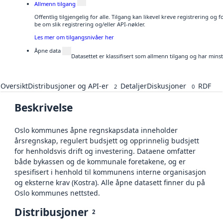
Allmenn tilgang
Offentlig tilgjengelig for alle. Tilgang kan likevel kreve registrering o
be om slik registrering og/eller API-nøkler.
Les mer om tilgangsnivåer her
Åpne data
Datasettet er klassifisert som allmenn tilgang og har mins
Oversikt
Distribusjoner og API-er
Detaljer
Diskusjoner
RDF
2
0
Beskrivelse
Oslo kommunes åpne regnskapsdata inneholder
årsregnskap, regulert budsjett og opprinnelig budsjett
for henholdsvis drift og investering. Dataene omfatter
både bykassen og de kommunale foretakene, og er
spesifisert i henhold til kommunens interne organisasjon
og eksterne krav (Kostra). Alle åpne datasett finner du på
Oslo kommunes nettsted.
Distribusjoner
2