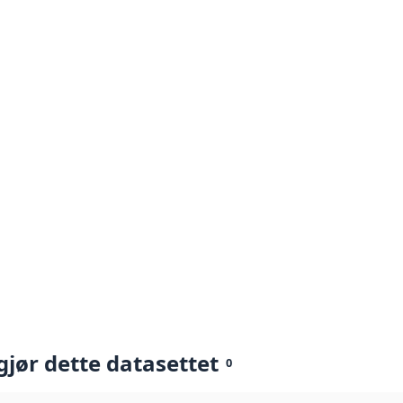
gjør dette datasettet
0