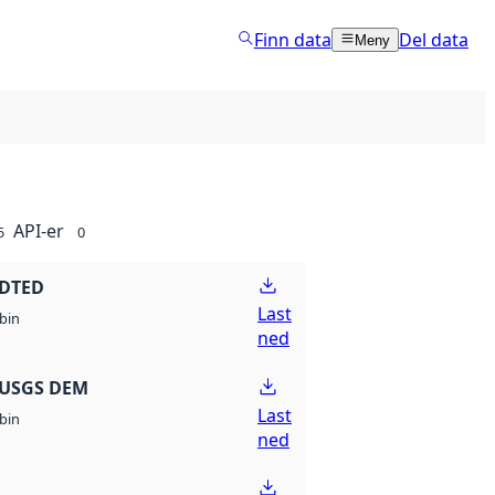
Finn data
Del data
Meny
API-er
5
0
 DTED
Last
bin
ned
 USGS DEM
Last
bin
ned