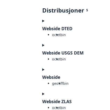
Distribusjoner
5
Webside DTED
octet
bin
Webside USGS DEM
octet
bin
Webside
geotiff
bin
Webside ZLAS
octet
bin