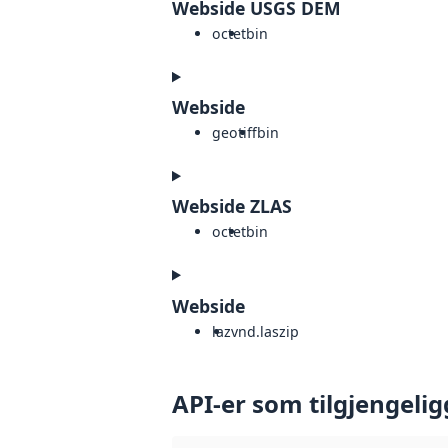
Webside USGS DEM
octet
bin
Webside
geotiff
bin
Webside ZLAS
octet
bin
Webside
laz
vnd.laszip
API-er som tilgjengelig