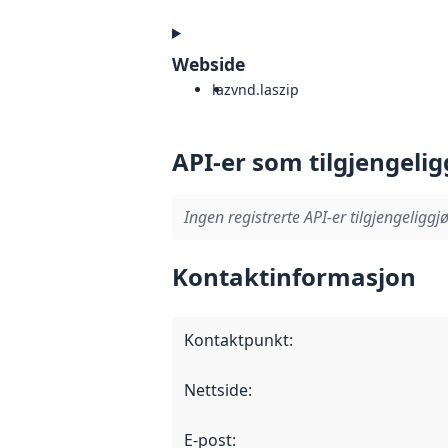
Webside
laz
vnd.laszip
API-er som tilgjengelig
Ingen registrerte API-er tilgjengeliggjø
Kontaktinformasjon
Kontaktpunkt
:
Nettside
:
E-post
: