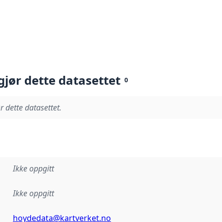
gjør dette datasettet
0
r dette datasettet.
Ikke oppgitt
Ikke oppgitt
hoydedata@kartverket.no