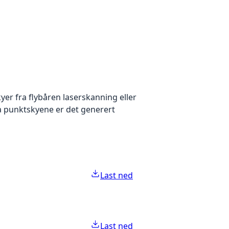
yer fra flybåren laserskanning eller
ra punktskyene er det generert
Last ned
Last ned