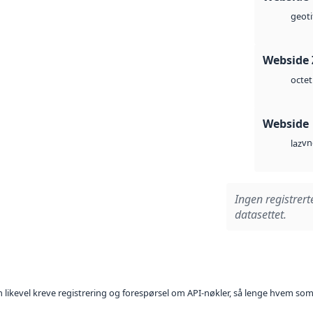
geoti
Webside 
octet
Webside
vn
laz
Ingen registrert
datasettet.
kan likevel kreve registrering og forespørsel om API-nøkler, så lenge hvem som