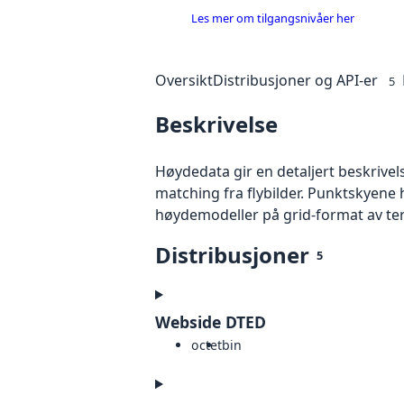
Les mer om tilgangsnivåer her
Oversikt
Distribusjoner og API-er
5
Beskrivelse
Høydedata gir en detaljert beskrivel
matching fra flybilder. Punktskyene 
høydemodeller på grid-format av te
Distribusjoner
5
Webside DTED
octet
bin