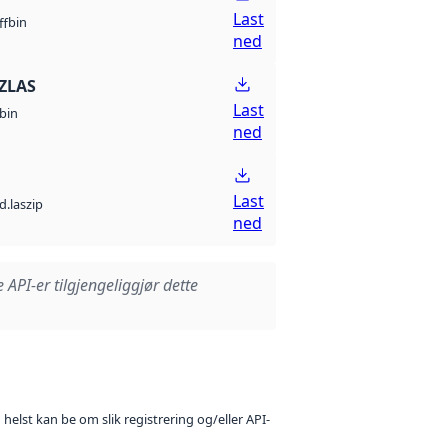
Last
bin
ff
ned
ZLAS
Last
bin
ned
Last
d.laszip
ned
e API-er tilgjengeliggjør dette
 helst kan be om slik registrering og/eller API-