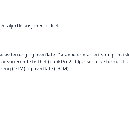
Detaljer
Diskusjoner
RDF
0
se av terreng og overflate. Dataene er etablert som punktsk
har varierende tetthet (punkt/m2 ) tilpasset ulike formål. F
rreng (DTM) og overflate (DOM).