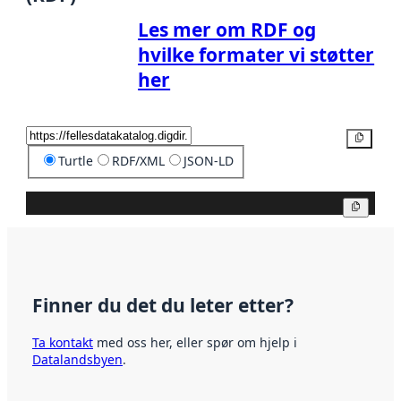
Les mer om RDF og
hvilke formater vi støtter
her
Kopier
Turtle
RDF/XML
JSON-LD
Kopier
Finner du det du leter etter?
Ta kontakt
med oss her, eller spør om hjelp i
Datalandsbyen
.