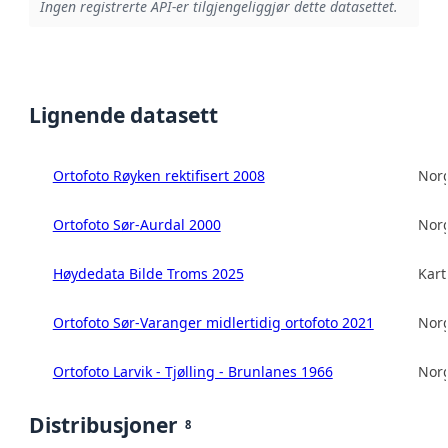
Ingen registrerte API-er tilgjengeliggjør dette datasettet.
Lignende datasett
Ortofoto Røyken rektifisert 2008
Norg
Ortofoto Sør-Aurdal 2000
Norg
Høydedata Bilde Troms 2025
Kart
Ortofoto Sør-Varanger midlertidig ortofoto 2021
Norg
Ortofoto Larvik - Tjølling - Brunlanes 1966
Norg
Distribusjoner
8