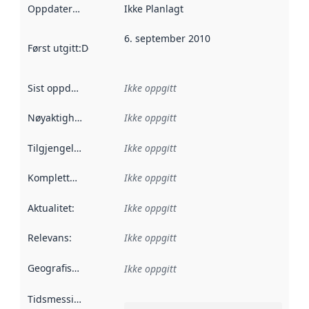
Oppdateringsfrekvens
Ikke Planlagt
:
6. september 2010
Først utgitt
:
Denne datoen sier når dataene i dette datasettet 
Sist oppdatert
:
Ikke oppgitt
Nøyaktighet
:
Ikke oppgitt
Tilgjengelighet
:
Ikke oppgitt
Kompletthet
:
Ikke oppgitt
Aktualitet
:
Ikke oppgitt
Relevans
:
Ikke oppgitt
Geografisk avgrensning
:
Ikke oppgitt
Tidsmessig avgrensning
: