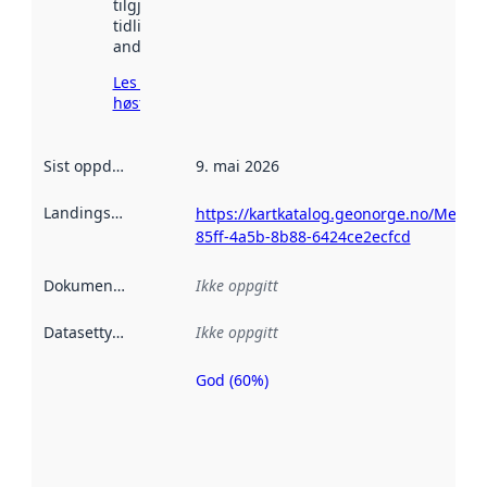
tilgjengelig
tidligere
andre steder.
Les mer om
høsting her
Sist oppdatert
:
9. mai 2026
Landingsside
:
https://kartkatalog.geonorge.no/Metad
85ff-4a5b-8b88-6424ce2ecfcd
Dokumentasjon
:
Ikke oppgitt
Datasettype
:
Ikke oppgitt
God (60%)
Metadatakvalitet
er en indikator
på hvor godt
datasettene er
beskrevet ved