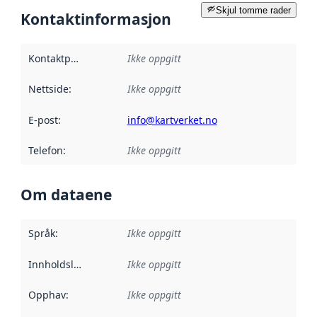
Skjul tomme rader
Kontaktinformasjon
Kontaktpunkt
:
Ikke oppgitt
Nettside
:
Ikke oppgitt
E-post
:
info@kartverket.no
Telefon
:
Ikke oppgitt
Om dataene
Språk
:
Ikke oppgitt
Innholdsleverandører
Ikke oppgitt
:
Opphav
:
Ikke oppgitt