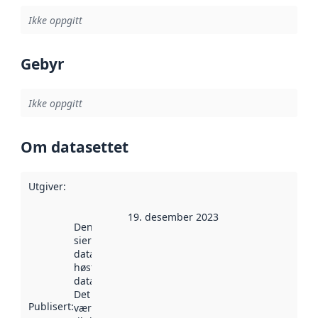
Ikke oppgitt
Gebyr
Ikke oppgitt
Om datasettet
Utgiver
:
19. desember 2023
Denne datoen
sier når
datasettet ble
høstet av
data.norge.no.
Det kan ha
Publisert
:
vært