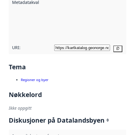
Metadatakvalitet
:
hjelp
avmetadata.
Les mer om
metadatakvalitet
her
URI:
Kopier
Tema
Regioner og byer
Nøkkelord
Ikke oppgitt
Diskusjoner på Datalandsbyen
0