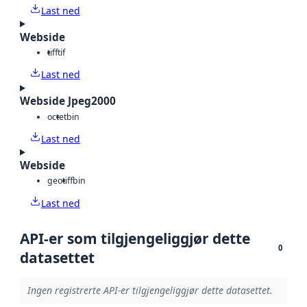
Last ned
Webside
tiff
tif
Last ned
Webside Jpeg2000
octet
bin
Last ned
Webside
geotiff
bin
Last ned
API-er som tilgjengeliggjør dette
0
datasettet
Ingen registrerte API-er tilgjengeliggjør dette datasettet.