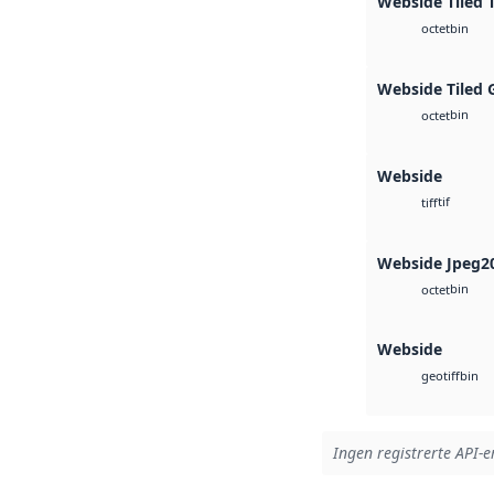
Webside Tiled 
bin
octet
Webside Tiled 
bin
octet
Webside
tif
tiff
Webside Jpeg2
bin
octet
Webside
bin
geotiff
Ingen registrerte API-er