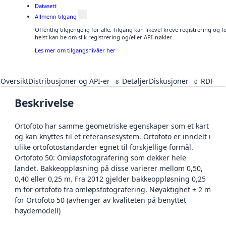
Datasett
Allmenn tilgang
Offentlig tilgjengelig for alle. Tilgang kan likevel kreve registrering o
helst kan be om slik registrering og/eller API-nøkler.
Les mer om tilgangsnivåer her
Oversikt
Distribusjoner og API-er
Detaljer
Diskusjoner
RDF
8
0
Beskrivelse
Ortofoto har samme geometriske egenskaper som et kart
og kan knyttes til et referansesystem. Ortofoto er inndelt i
ulike ortofotostandarder egnet til forskjellige formål.
Ortofoto 50: Omløpsfotografering som dekker hele
landet. Bakkeoppløsning på disse varierer mellom 0,50,
0,40 eller 0,25 m. Fra 2012 gjelder bakkeoppløsning 0,25
m for ortofoto fra omløpsfotografering. Nøyaktighet ± 2 m
for Ortofoto 50 (avhenger av kvaliteten på benyttet
høydemodell)