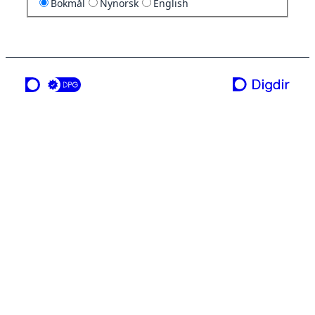
Bokmål
Nynorsk
English
en tjeneste fra