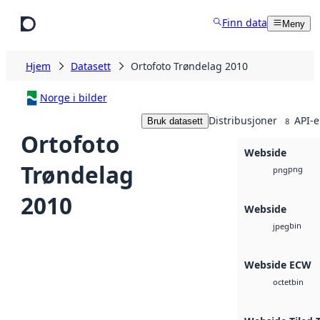
Hopp til hovedinnhold
Finn data
Meny
Hjem
Datasett
Ortofoto Trøndelag 2010
Norge i bilder
Distribusjoner
API-e
Bruk datasett
8
Ortofoto
Webside
Trøndelag
png
png
2010
Webside
bin
jpeg
Webside ECW
bin
octet