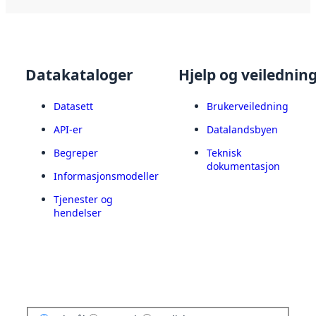
Datakataloger
Hjelp og veilednin
Datasett
Brukerveiledning
API-er
Datalandsbyen
Begreper
Teknisk
dokumentasjon
Informasjonsmodeller
Tjenester og
hendelser