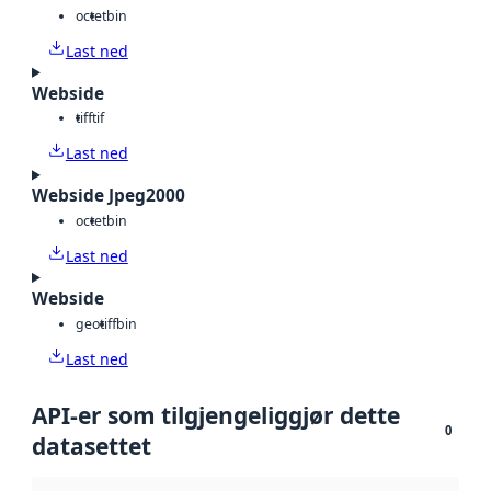
octet
bin
Last ned
Webside
tiff
tif
Last ned
Webside Jpeg2000
octet
bin
Last ned
Webside
geotiff
bin
Last ned
API-er som tilgjengeliggjør dette
0
datasettet