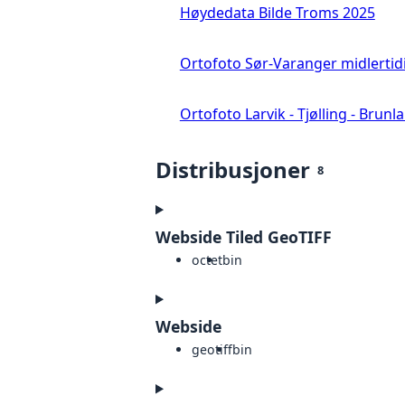
Høydedata Bilde Troms 2025
Ortofoto Sør-Varanger midlertid
Ortofoto Larvik - Tjølling - Brunl
Distribusjoner
8
Webside Tiled GeoTIFF
octet
bin
Webside
geotiff
bin