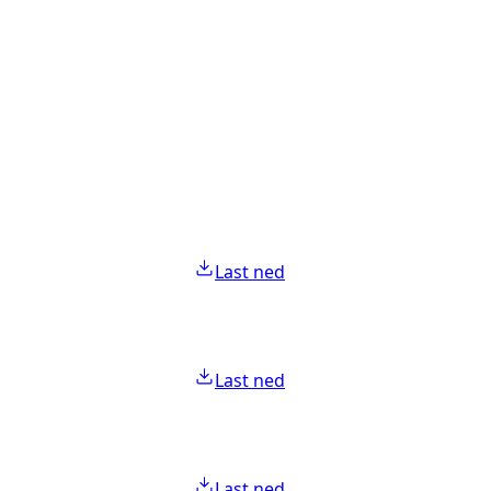
Last ned
Last ned
Last ned