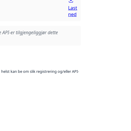
Last
ned
e API-er tilgjengeliggjør dette
 helst kan be om slik registrering og/eller API-