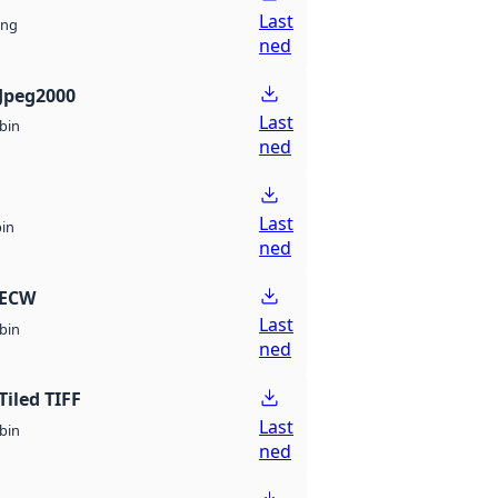
Last
ng
ned
Jpeg2000
Last
bin
ned
Last
bin
ned
 ECW
Last
bin
ned
Tiled TIFF
Last
bin
ned