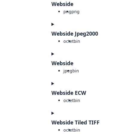
Webside
png
png
Webside Jpeg2000
octet
bin
Webside
jpeg
bin
Webside ECW
octet
bin
Webside Tiled TIFF
octet
bin