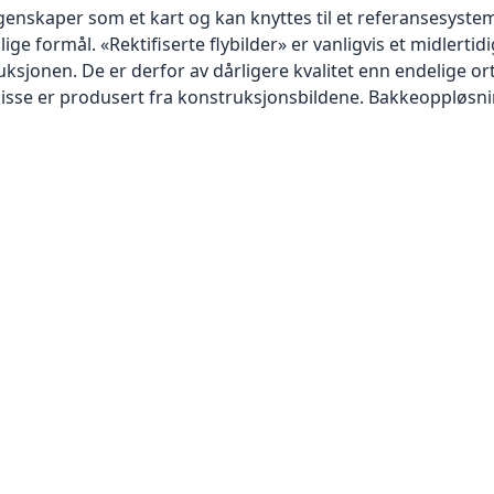
skaper som et kart og kan knyttes til et referansesystem. 
lige formål. «Rektifiserte flybilder» er vanligvis et midlert
sjonen. De er derfor av dårligere kvalitet enn endelige orto
disse er produsert fra konstruksjonsbildene. Bakkeoppløsnin