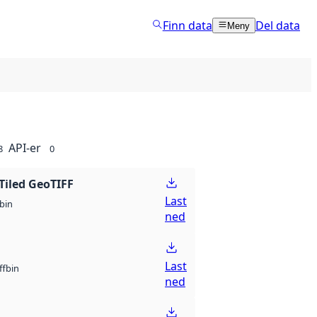
Finn data
Del data
Meny
API-er
8
0
Tiled GeoTIFF
Last
bin
ned
Last
bin
ff
ned