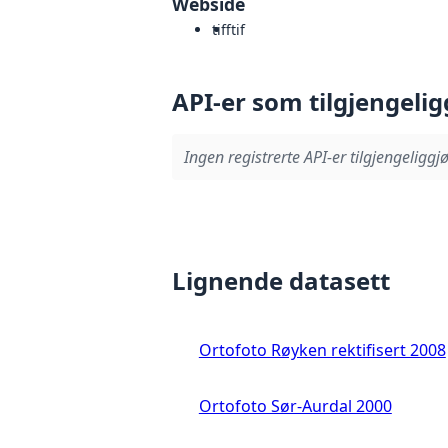
Webside
tiff
tif
API-er som tilgjengelig
Ingen registrerte API-er tilgjengeliggjø
Lignende datasett
Ortofoto Røyken rektifisert 2008
Ortofoto Sør-Aurdal 2000