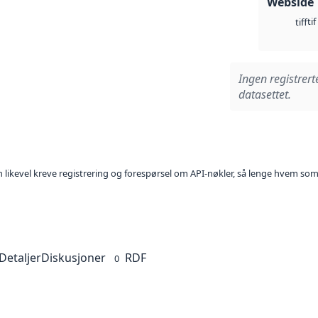
Webside
tif
tiff
Ingen registrert
datasettet.
kan likevel kreve registrering og forespørsel om API-nøkler, så lenge hvem som
Detaljer
Diskusjoner
RDF
0