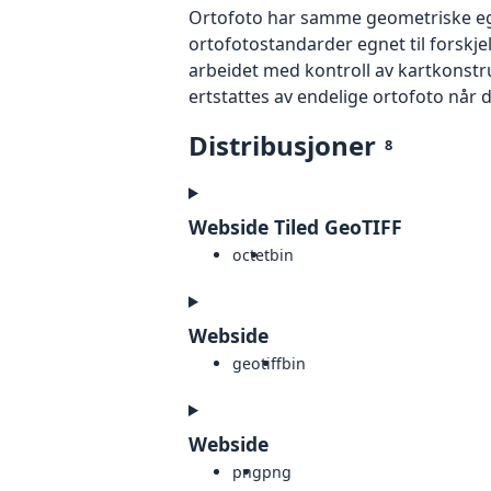
Ortofoto har samme geometriske egen
ortofotostandarder egnet til forskjel
arbeidet med kontroll av kartkonstruk
ertstattes av endelige ortofoto når 
Distribusjoner
8
Webside Tiled GeoTIFF
octet
bin
Webside
geotiff
bin
Webside
png
png