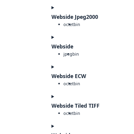
Webside Jpeg2000
octet
bin
Webside
jpeg
bin
Webside ECW
octet
bin
Webside Tiled TIFF
octet
bin