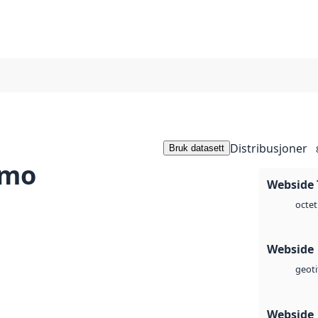
Distribusjoner
Bruk datasett
smo
Webside 
octet
Webside
geoti
Webside