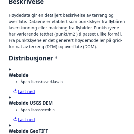
Beskrivelse
Høydedata gir en detaljert beskrivelse av terreng og
overflate. Dataene er etablert som punktskyer fra flybåren
laserskanning eller matching fra flybilder. Punktskyene
har varierende tetthet (punkt/m2 ) tilpasset ulike formål.
Fra punktskyene er det generert høydemodeller på grid-
format av terreng (DTM) og overflate (DOM).
Distribusjoner
5
Webside
Åpen lisens
laz
vnd.laszip
Last ned
Webside USGS DEM
Åpen lisens
octet
bin
Last ned
Webside GeoTIFF