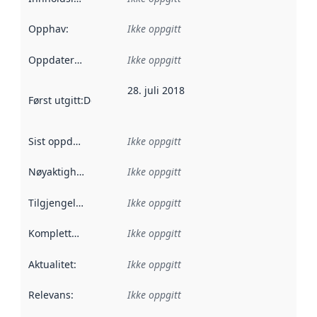
Opphav
:
Ikke oppgitt
Oppdateringsfrekvens
Ikke oppgitt
:
28. juli 2018
Først utgitt
:
Denne datoen sier når dataene i dette datasettet 
Sist oppdatert
:
Ikke oppgitt
Nøyaktighet
:
Ikke oppgitt
Tilgjengelighet
:
Ikke oppgitt
Kompletthet
:
Ikke oppgitt
Aktualitet
:
Ikke oppgitt
Relevans
:
Ikke oppgitt