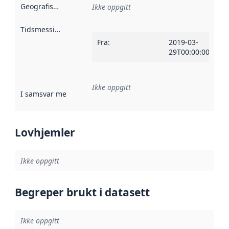
Geografisk avgrensning
:
Ikke oppgitt
Tidsmessig avgrensning
:
Fra
:
2019-03-
29T00:00:00Z
Ikke oppgitt
I samsvar med
:
Referanse til en implementasjonsregel eller a
Lovhjemler
Ikke oppgitt
Begreper brukt i datasett
Ikke oppgitt