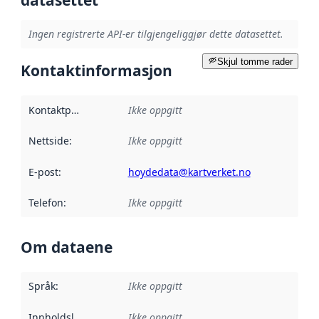
Ingen registrerte API-er tilgjengeliggjør dette datasettet.
Skjul tomme rader
Kontaktinformasjon
Kontaktpunkt
:
Ikke oppgitt
Nettside
:
Ikke oppgitt
E-post
:
hoydedata@kartverket.no
Telefon
:
Ikke oppgitt
Om dataene
Språk
:
Ikke oppgitt
Innholdsleverandører
Ikke oppgitt
: