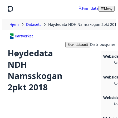
Hopp til hovedinnhold
Finn data
Meny
Hjem
Datasett
Høydedata NDH Namsskogan 2pkt 201
Kartverket
Distribusjoner
Bruk datasett
Høydedata
Websid
NDH
Åp
Namsskogan
Websid
2pkt 2018
Åp
Webside
Åp