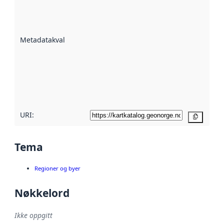
er en indikator
på hvor godt
datasettene er
beskrevet ved
Metadatakvalitet
:
hjelp
avmetadata.
Les mer om
metadatakvalitet
her
URI:
Kopier
Tema
Regioner og byer
Nøkkelord
Ikke oppgitt