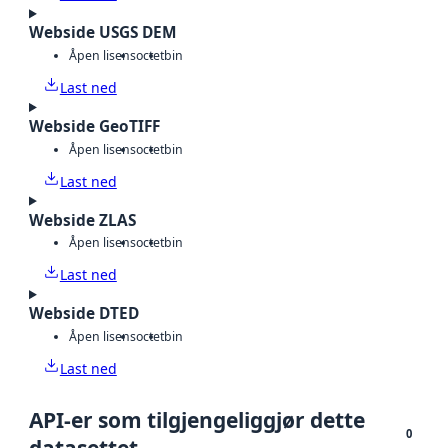
Webside USGS DEM
Åpen lisens
octet
bin
Last ned
Webside GeoTIFF
Åpen lisens
octet
bin
Last ned
Webside ZLAS
Åpen lisens
octet
bin
Last ned
Webside DTED
Åpen lisens
octet
bin
Last ned
API-er som tilgjengeliggjør dette
0
datasettet