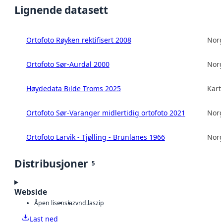
Lignende datasett
Ortofoto Røyken rektifisert 2008
Norg
Ortofoto Sør-Aurdal 2000
Norg
Høydedata Bilde Troms 2025
Kart
Ortofoto Sør-Varanger midlertidig ortofoto 2021
Norg
Ortofoto Larvik - Tjølling - Brunlanes 1966
Norg
Distribusjoner
5
Webside
Åpen lisens
laz
vnd.laszip
Last ned