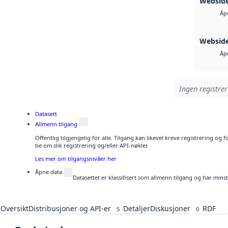
Websid
Åp
Websid
Åp
Ingen registrer
Datasett
Allmenn tilgang
Offentlig tilgjengelig for alle. Tilgang kan likevel kreve registrering o
be om slik registrering og/eller API-nøkler.
Les mer om tilgangsnivåer her
Åpne data
Datasettet er klassifisert som allmenn tilgang og har mins
Oversikt
Distribusjoner og API-er
Detaljer
Diskusjoner
RDF
5
0