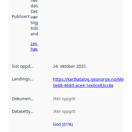
høstet av
data.norge.no.
Det kan ha
Publisert
:
vært
tilgjengelig
tidligere
andre steder.
Les mer om
høsting her
Sist oppdatert
:
24. oktober 2025
Landingsside
:
https://kartkatalog.geonorge.no/Metad
0e68-46dd-ace4-1ee0ce83cc8e
Dokumentasjon
:
Ikke oppgitt
Datasettype
:
Ikke oppgitt
God (61%)
Metadatakvalitet