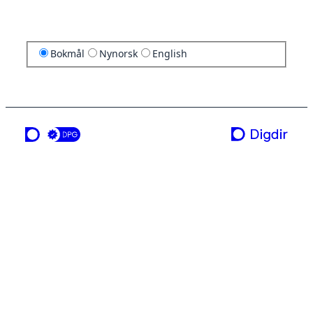
Bokmål
Nynorsk
English
en tjeneste fra