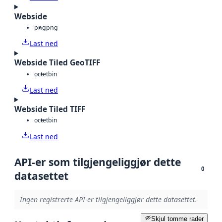
Webside
png
png
Last ned
Webside Tiled GeoTIFF
octet
bin
Last ned
Webside Tiled TIFF
octet
bin
Last ned
API-er som tilgjengeliggjør dette
0
datasettet
Ingen registrerte API-er tilgjengeliggjør dette datasettet.
Skjul tomme rader