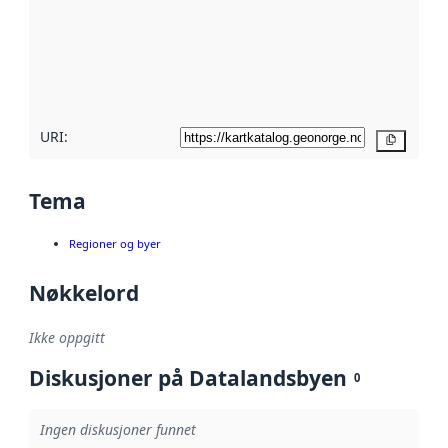
avmetadata.
Les mer om
metadatakvalitet
her
URI:
Kopier
Tema
Regioner og byer
Nøkkelord
Ikke oppgitt
Diskusjoner på Datalandsbyen
0
Ingen diskusjoner funnet