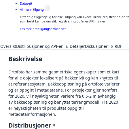
Datasett
Allmenn tilgang
Offentlig tilgjengelig for alle. Tilgang kan likevel kreve registrering og
som helst kan be om slik registrering og/eller API-nøkler.
Les mer om tilgangsnivåer her
Oversikt
Distribusjoner og API-er
Detaljer
Diskusjoner
RDF
8
0
Beskrivelse
Ortofoto har samme geometriske egenskaper som et kart
for alle objekter lokalisert på bakkenivå og kan knyttes til
et referansesystem. Bakkeoppløsning på ortofoto varierer
og er oppgitt i metadataene. For prosjekter gjennomført
før 2020, vil nøyaktigheten variere fra 0,5-2 m avhengig
av bakkeoppløsning og benyttet terrengmodell. Fra 2020
er nøyaktigheten til produktet oppgitt i
metadatainformasjonen.
Distribusjoner
8