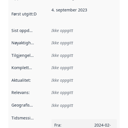
4. september 2023
Først utgitt
:
Denne datoen sier når dataene i dette datasettet 
Sist oppdatert
:
Ikke oppgitt
Nøyaktighet
:
Ikke oppgitt
Tilgjengelighet
:
Ikke oppgitt
Kompletthet
:
Ikke oppgitt
Aktualitet
:
Ikke oppgitt
Relevans
:
Ikke oppgitt
Geografisk avgrensning
:
Ikke oppgitt
Tidsmessig avgrensning
:
Fra
:
2024-02-