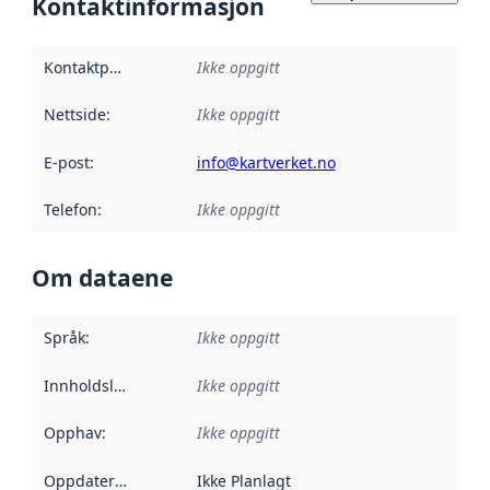
Kontaktinformasjon
Kontaktpunkt
:
Ikke oppgitt
Nettside
:
Ikke oppgitt
E-post
:
info@kartverket.no
Telefon
:
Ikke oppgitt
Om dataene
Språk
:
Ikke oppgitt
Innholdsleverandører
Ikke oppgitt
:
Opphav
:
Ikke oppgitt
Oppdateringsfrekvens
Ikke Planlagt
: