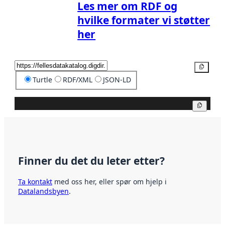
Les mer om RDF og
hvilke formater vi støtter
her
Kopier
Turtle
RDF/XML
JSON-LD
Kopier
Finner du det du leter etter?
Ta kontakt
med oss her, eller spør om hjelp i
Datalandsbyen
.