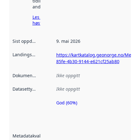
tidligere
andre steder.
Les mer om
høsting her
Sist oppdatert
:
9. mai 2026
Landingsside
:
https://kartkatalog.geonorge.no/Metad
85fe-4b30-9144-e621cf25ab80
Dokumentasjon
:
Ikke oppgitt
Datasettype
:
Ikke oppgitt
God (60%)
Metadatakvalitet
er en indikator
på hvor godt
datasettene er
beskrevet ved
Metadatakvalitet
:
hjelp