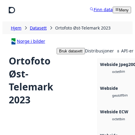
Hopp til hovedinnhold
Finn data
Meny
Hjem
Datasett
Ortofoto Øst-Telemark 2023
Norge i bilder
Distribusjoner
API-er
Bruk datasett
8
Ortofoto
Webside Jpeg20
Øst-
bin
octet
Telemark
Webside
bin
2023
geotiff
Webside ECW
bin
octet