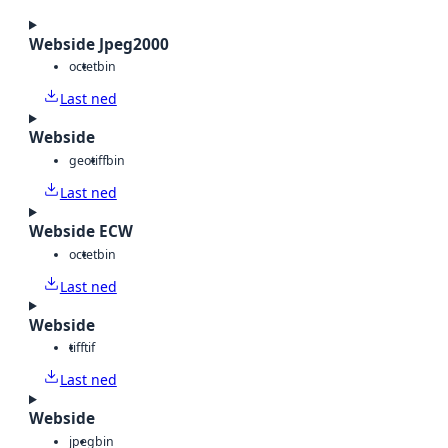
Webside Jpeg2000
octet
bin
Last ned
Webside
geotiff
bin
Last ned
Webside ECW
octet
bin
Last ned
Webside
tiff
tif
Last ned
Webside
jpeg
bin