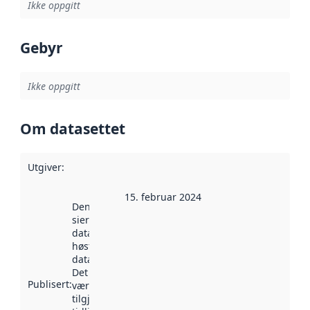
Ikke oppgitt
Gebyr
Ikke oppgitt
Om datasettet
Utgiver
:
15. februar 2024
Denne datoen
sier når
datasettet ble
høstet av
data.norge.no.
Det kan ha
Publisert
:
vært
tilgjengelig