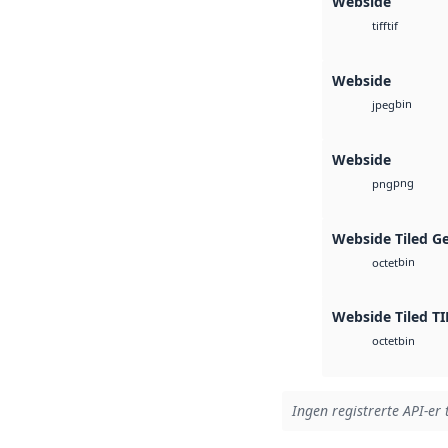
Webside
tif
tiff
Webside
bin
jpeg
Webside
png
png
Webside Tiled G
bin
octet
Webside Tiled TI
bin
octet
Ingen registrerte API-er 