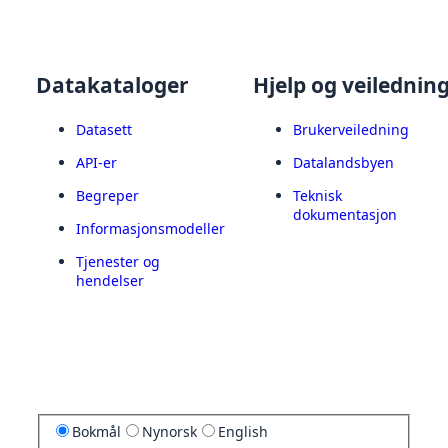
Datakataloger
Hjelp og veilednin
Datasett
Brukerveiledning
API-er
Datalandsbyen
Begreper
Teknisk
dokumentasjon
Informasjonsmodeller
Tjenester og
hendelser
Bokmål
Nynorsk
English