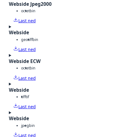
Webside Jpeg2000
octet
bin
Last ned
Webside
geotiff
bin
Last ned
Webside ECW
octet
bin
Last ned
Webside
tiff
tif
Last ned
Webside
jpeg
bin
Last ned