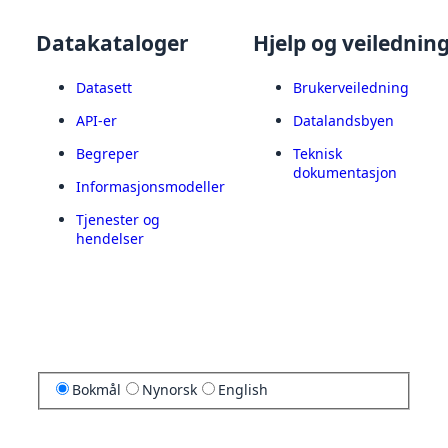
Datakataloger
Hjelp og veilednin
Datasett
Brukerveiledning
API-er
Datalandsbyen
Begreper
Teknisk
dokumentasjon
Informasjonsmodeller
Tjenester og
hendelser
Bokmål
Nynorsk
English