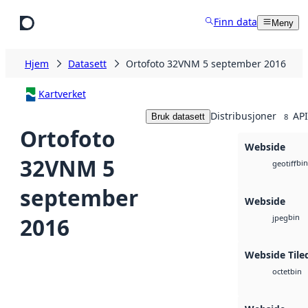
Hopp til hovedinnhold
Finn data
Meny
Hjem
Datasett
Ortofoto 32VNM 5 september 2016
Kartverket
Distribusjoner
API
Bruk datasett
8
Ortofoto
Webside
32VNM 5
bin
geotiff
september
Webside
bin
2016
jpeg
Webside Tile
bin
octet