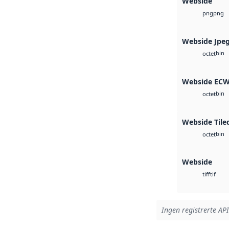
Webside
png
png
Webside Jpe
bin
octet
Webside EC
bin
octet
Webside Tile
bin
octet
Webside
tif
tiff
Ingen registrerte API