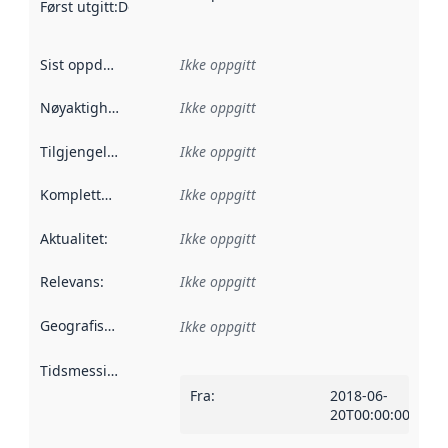
Først utgitt
:
Denne datoen sier når dataene i dette datasettet 
Sist oppdatert
:
Ikke oppgitt
Nøyaktighet
:
Ikke oppgitt
Tilgjengelighet
:
Ikke oppgitt
Kompletthet
:
Ikke oppgitt
Aktualitet
:
Ikke oppgitt
Relevans
:
Ikke oppgitt
Geografisk avgrensning
:
Ikke oppgitt
Tidsmessig avgrensning
:
Fra
:
2018-06-
20T00:00:00Z