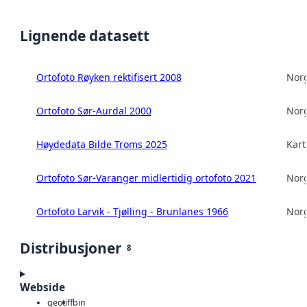
Lignende datasett
Ortofoto Røyken rektifisert 2008
Norg
Ortofoto Sør-Aurdal 2000
Norg
Høydedata Bilde Troms 2025
Kart
Ortofoto Sør-Varanger midlertidig ortofoto 2021
Norg
Ortofoto Larvik - Tjølling - Brunlanes 1966
Norg
Distribusjoner
8
Webside
geotiff
bin