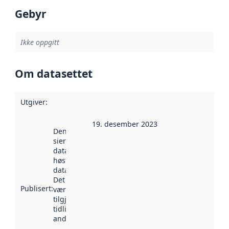
Gebyr
Ikke oppgitt
Om datasettet
Utgiver
:
19. desember 2023
Denne datoen
sier når
datasettet ble
høstet av
data.norge.no.
Det kan ha
Publisert
:
vært
tilgjengelig
tidligere
andre steder.