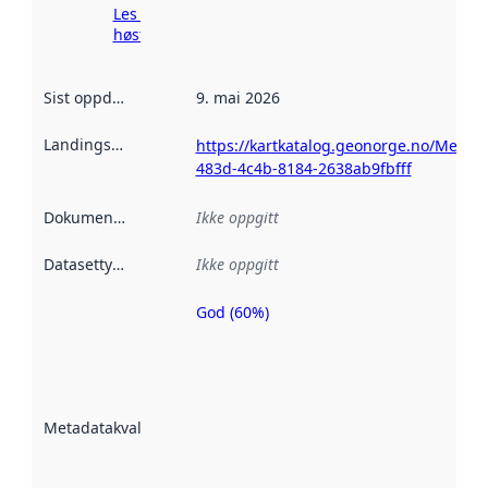
Les mer om
høsting her
Sist oppdatert
:
9. mai 2026
Landingsside
:
https://kartkatalog.geonorge.no/Metad
483d-4c4b-8184-2638ab9fbfff
Dokumentasjon
:
Ikke oppgitt
Datasettype
:
Ikke oppgitt
God (60%)
Metadatakvalitet
er en indikator
på hvor godt
datasettene er
beskrevet ved
Metadatakvalitet
:
hjelp
avmetadata.
Les mer om