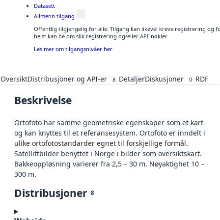
Datasett
Allmenn tilgang
Offentlig tilgjengelig for alle. Tilgang kan likevel kreve registrering o
helst kan be om slik registrering og/eller API-nøkler.
Les mer om tilgangsnivåer her
Oversikt
Distribusjoner og API-er
Detaljer
Diskusjoner
RDF
8
0
Beskrivelse
Ortofoto har samme geometriske egenskaper som et kart
og kan knyttes til et referansesystem. Ortofoto er inndelt i
ulike ortofotostandarder egnet til forskjellige formål.
Satellittbilder benyttet i Norge i bilder som oversiktskart.
Bakkeoppløsning varierer fra 2,5 – 30 m. Nøyaktighet 10 –
300 m.
Distribusjoner
8