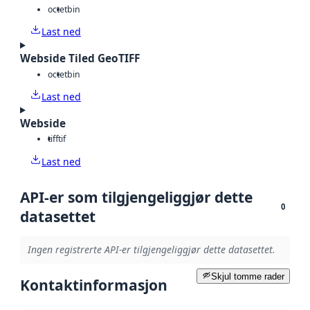
octet
bin
Last ned
Webside Tiled GeoTIFF
octet
bin
Last ned
Webside
tiff
tif
Last ned
API-er som tilgjengeliggjør dette
0
datasettet
Ingen registrerte API-er tilgjengeliggjør dette datasettet.
Skjul tomme rader
Kontaktinformasjon