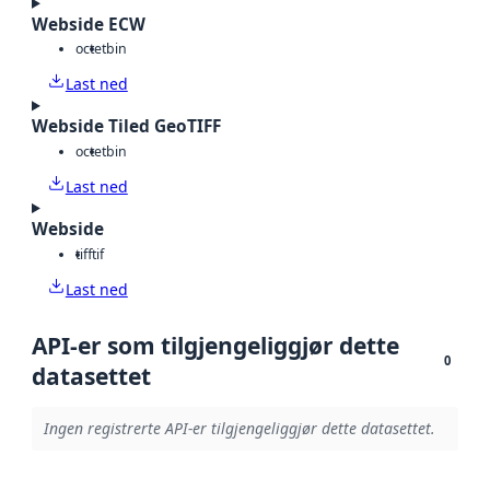
Webside ECW
octet
bin
Last ned
Webside Tiled GeoTIFF
octet
bin
Last ned
Webside
tiff
tif
Last ned
API-er som tilgjengeliggjør dette
0
datasettet
Ingen registrerte API-er tilgjengeliggjør dette datasettet.