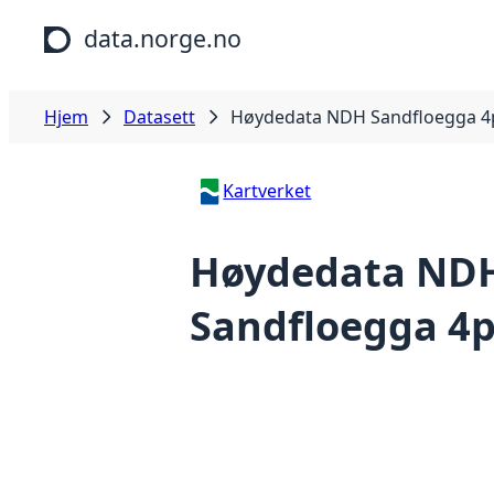
Hopp til hovedinnhold
data.norge.no
Hjem
Datasett
Høydedata NDH Sandfloegga 4
Kartverket
Høydedata ND
Sandfloegga 4p