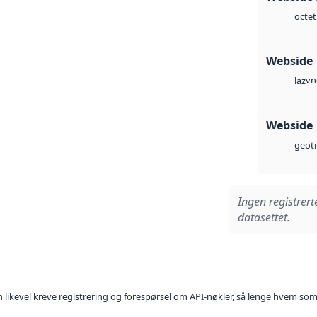
octet
Webside
vn
laz
Webside
geoti
Ingen registrert
datasettet.
kan likevel kreve registrering og forespørsel om API-nøkler, så lenge hvem som