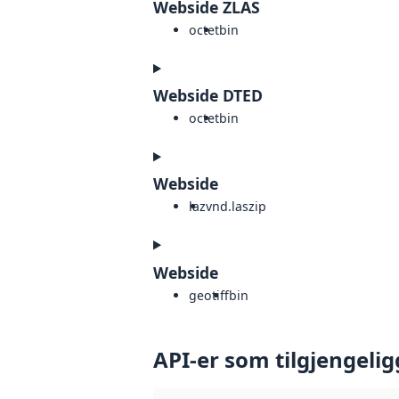
Webside ZLAS
octet
bin
Webside DTED
octet
bin
Webside
laz
vnd.laszip
Webside
geotiff
bin
API-er som tilgjengelig