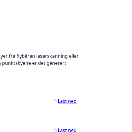
yer fra flybåren laserskanning eller
ra punktskyene er det generert
Last ned
Last ned