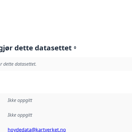
gjør dette datasettet
0
r dette datasettet.
Ikke oppgitt
Ikke oppgitt
hoydedata@kartverket.no