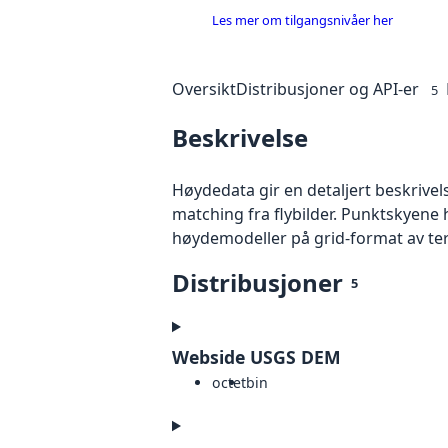
Les mer om tilgangsnivåer her
Oversikt
Distribusjoner og API-er
5
Beskrivelse
Høydedata gir en detaljert beskrivel
matching fra flybilder. Punktskyene 
høydemodeller på grid-format av te
Distribusjoner
5
Webside USGS DEM
octet
bin