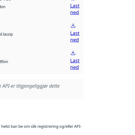
Last
bin
ned
Last
d.laszip
ned
Last
bin
ff
ned
e API-er tilgjengeliggjør dette
 helst kan be om slik registrering og/eller API-