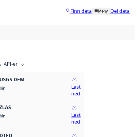
Finn data
Del data
Meny
API-er
5
0
 USGS DEM
Last
bin
ned
ZLAS
Last
bin
ned
 DTED