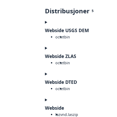
Distribusjoner
5
Webside USGS DEM
octet
bin
Webside ZLAS
octet
bin
Webside DTED
octet
bin
Webside
laz
vnd.laszip