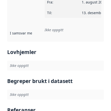
Fra
:
1. august 2014
Til
:
13. desember 20
Ikke oppgitt
I samsvar med
:
Referanse til en implementasjonsregel eller a
Lovhjemler
Ikke oppgitt
Begreper brukt i datasett
Ikke oppgitt
Referanser