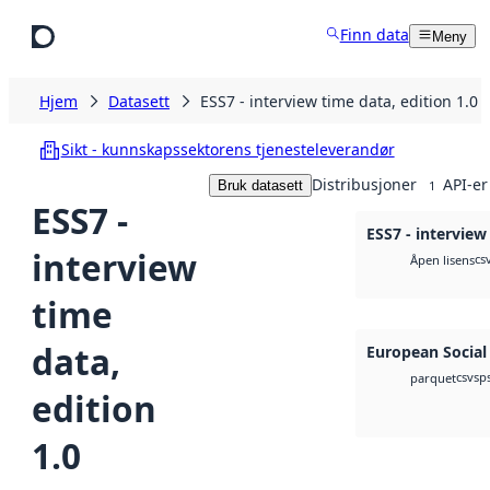
Hopp til hovedinnhold
Finn data
Meny
Hjem
Datasett
ESS7 - interview time data, edition 1.0
Sikt - kunnskapssektorens tjenesteleverandør
Distribusjoner
API-er
Bruk datasett
1
ESS7 -
ESS7 - interview
interview
cs
Åpen lisens
time
data,
European Social
csv
sp
parquet
edition
1.0