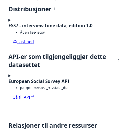
Distribusjoner
1
ESS7 - interview time data, edition 1.0
Åpen lisens
csv
Last ned
API-er som tilgjengeliggjør dette
1
datasettet
European Social Survey API
parquet
csv
spss_sav
stata_dta
Gå til API
Relasjoner til andre ressurser