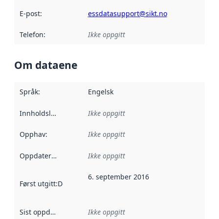
E-post
:
essdatasupport@sikt.no
Telefon
:
Ikke oppgitt
Om dataene
Språk
:
Engelsk
Innholdsleverandører
Ikke oppgitt
:
Opphav
:
Ikke oppgitt
Oppdateringsfrekvens
Ikke oppgitt
:
6. september 2016
Først utgitt
:
Denne datoen sier når dataene i dette datasettet 
Sist oppdatert
:
Ikke oppgitt