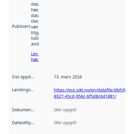
datasettet ble
høstet av
data.norge.no.
Det kan ha
Publisert
:
vært
tilgjengelig
tidligere
andre steder.
Les mer om
høsting her
Sist oppdatert
:
13. mars 2026
Landingsside
:
https://ess.sikt.no/en/datafile/dbfcfe84-
8927-45cd-956c-6f5d8c6d1881/
Dokumentasjon
:
Ikke oppgitt
Datasettype
:
Ikke oppgitt