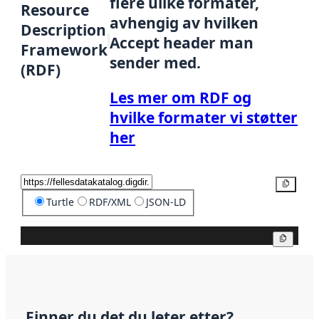
flere ulike formater,
Resource
avhengig av hvilken
Description
Accept header man
Framework
sender med.
(RDF)
Les mer om RDF og
hvilke formater vi støtter
her
Kopier
Turtle
RDF/XML
JSON-LD
Kopier
Finner du det du leter etter?