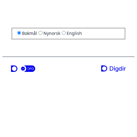
Bokmål
Nynorsk
English
en tjeneste fra