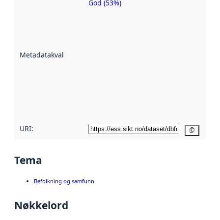
God (53%)
Metadatakvalitet
er en indikator
på hvor godt
datasettene er
beskrevet ved
Metadatakvalitet
:
hjelp
avmetadata.
Les mer om
metadatakvalitet
her
URI:
Kopier
Tema
Befolkning og samfunn
Nøkkelord