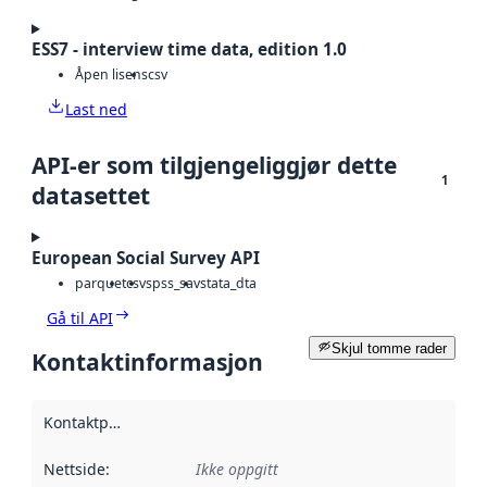
ESS7 - interview time data, edition 1.0
Åpen lisens
csv
Last ned
API-er som tilgjengeliggjør dette
1
datasettet
European Social Survey API
parquet
csv
spss_sav
stata_dta
Gå til API
Skjul tomme rader
Kontaktinformasjon
Kontaktpunkt
:
Nettside
:
Ikke oppgitt