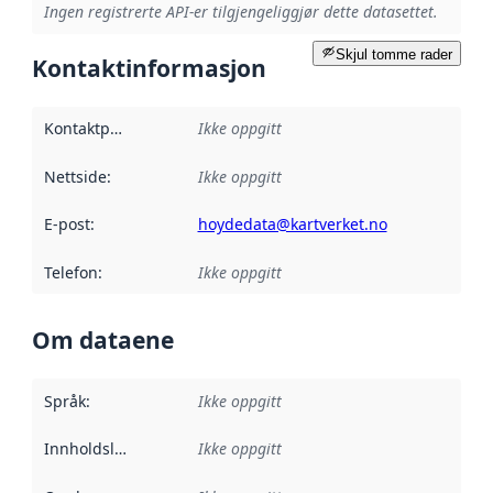
Ingen registrerte API-er tilgjengeliggjør dette datasettet.
Skjul tomme rader
Kontaktinformasjon
Kontaktpunkt
:
Ikke oppgitt
Nettside
:
Ikke oppgitt
E-post
:
hoydedata@kartverket.no
Telefon
:
Ikke oppgitt
Om dataene
Språk
:
Ikke oppgitt
Innholdsleverandører
Ikke oppgitt
: