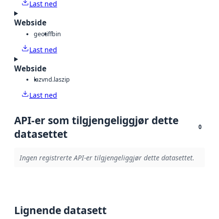
Last ned
Webside
geotiff
bin
Last ned
Webside
laz
vnd.laszip
Last ned
API-er som tilgjengeliggjør dette
0
datasettet
Ingen registrerte API-er tilgjengeliggjør dette datasettet.
Lignende datasett