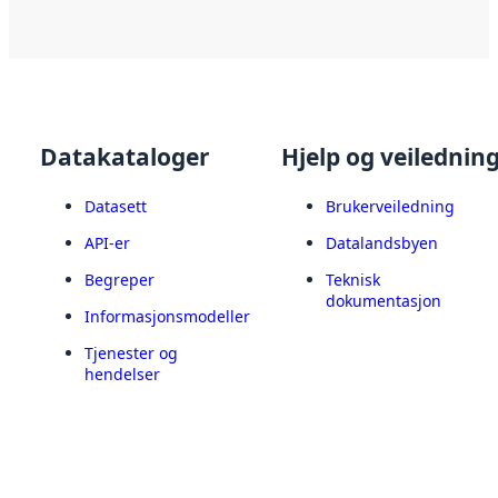
Datakataloger
Hjelp og veilednin
Datasett
Brukerveiledning
API-er
Datalandsbyen
Begreper
Teknisk
dokumentasjon
Informasjonsmodeller
Tjenester og
hendelser