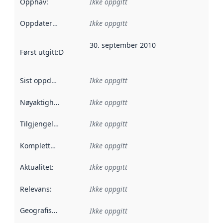
Opphav
:
Ikke oppgitt
Oppdateringsfrekvens
Ikke oppgitt
:
30. september 2010
Først utgitt
:
Denne datoen sier når dataene i dette datasettet 
Sist oppdatert
:
Ikke oppgitt
Nøyaktighet
:
Ikke oppgitt
Tilgjengelighet
:
Ikke oppgitt
Kompletthet
:
Ikke oppgitt
Aktualitet
:
Ikke oppgitt
Relevans
:
Ikke oppgitt
Geografisk avgrensning
:
Ikke oppgitt