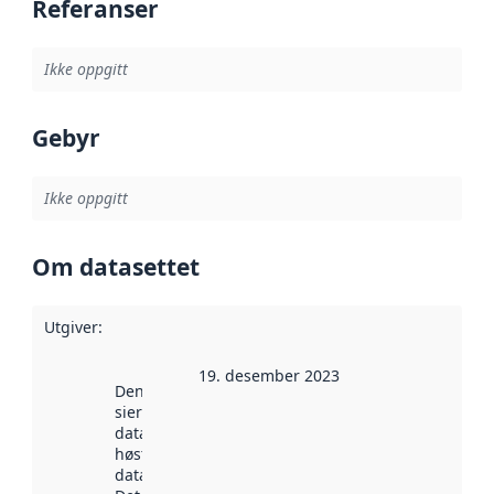
Referanser
Ikke oppgitt
Gebyr
Ikke oppgitt
Om datasettet
Utgiver
:
19. desember 2023
Denne datoen
sier når
datasettet ble
høstet av
data.norge.no.