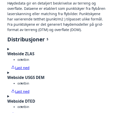
Høydedata gir en detaljert beskrivelse av terreng og
overflate. Dataene er etablert som punktskyer fra flybåren
laserskanning eller matching fra flybilder. Punktskyene
har varierende tetthet (punkt/m2 ) tilpasset ulike formål.
Fra punktskyene er det generert høydemodeller på grid-
format av terreng (DTM) og overflate (DOM).
Distribusjoner
5
Webside ZLAS
octet
bin
Last ned
Webside USGS DEM
octet
bin
Last ned
Webside DTED
octet
bin