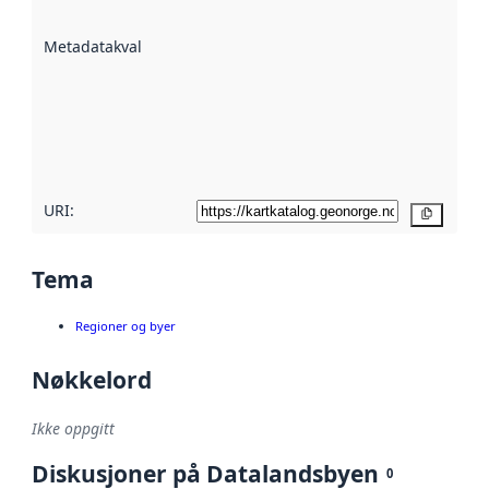
datasettene er
beskrevet ved
Metadatakvalitet
:
hjelp
avmetadata.
Les mer om
metadatakvalitet
her
URI:
Kopier
Tema
Regioner og byer
Nøkkelord
Ikke oppgitt
Diskusjoner på Datalandsbyen
0