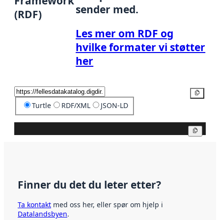
Framework
sender med.
(RDF)
Les mer om RDF og
hvilke formater vi støtter
her
Kopier
Turtle
RDF/XML
JSON-LD
Kopier
Finner du det du leter etter?
Ta kontakt
med oss her, eller spør om hjelp i
Datalandsbyen
.