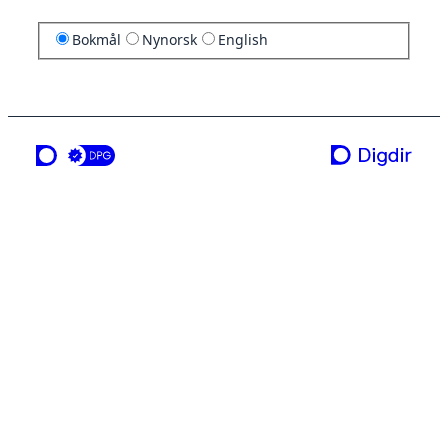
Bokmål
Nynorsk
English
en tjeneste fra