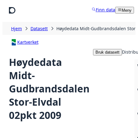
Hopp til hovedinnhold
Finn data
Meny
Hjem
Datasett
Høydedata Midt-Gudbrandsdalen Stor-E
Kartverket
Distrib
Bruk datasett
Høydedata
Midt-
Gudbrandsdalen
Stor-Elvdal
02pkt 2009