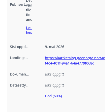
Det kan ha
Publisert
:
vært
tilgjengelig
tidligere
andre steder.
Les mer om
høsting her
Sist oppdatert
:
9. mai 2026
Landingsside
:
https://kartkatalog.geonorge.no/Metad
f4c4-401f-94a1-64a4779f068d
Dokumentasjon
:
Ikke oppgitt
Datasettype
:
Ikke oppgitt
God (60%)
Metadatakvalitet
er en indikator
på hvor godt