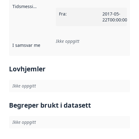
Tidsmessig avgrensning
:
Fra
:
2017-05-
22T00:00:00Z
Ikke oppgitt
I samsvar med
:
Referanse til en implementasjonsregel eller a
Lovhjemler
Ikke oppgitt
Begreper brukt i datasett
Ikke oppgitt