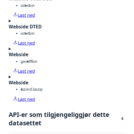
octet
bin
Last ned
Webside DTED
octet
bin
Last ned
Webside
geotiff
bin
Last ned
Webside
laz
vnd.laszip
Last ned
API-er som tilgjengeliggjør dette
0
datasettet