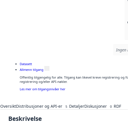
Ingen 
Datasett
Allmenn tilgang
Offentlig tilgjengelig for alle. Tilgang kan likevel kreve registrering o
registrering og/eller API-nøkler.
Les mer om tilgangsnivåer her
Oversikt
Distribusjoner og API-er
Detaljer
Diskusjoner
RDF
5
0
Beskrivelse