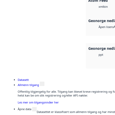
Atom Feed
bin
xml
Geonorge nedl
Åpen lisens
Geonorge nedl
ppt
Datasett
Allmenn tilgang
Offentlig tilgjengelig for alle. Tilgang kan likevel kreve registrering o
helst kan be om slik registrering og/eller API-nøkler.
Les mer om tilgangsnivåer her
Åpne data
Datasettet er klassifisert som allmenn tilgang og har mins