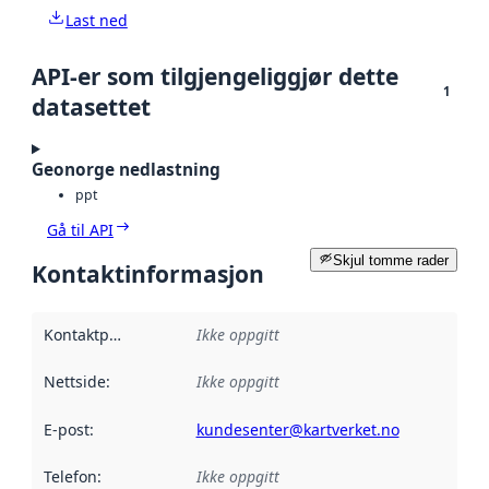
Last ned
API-er som tilgjengeliggjør dette
1
datasettet
Geonorge nedlastning
ppt
Gå til API
Skjul tomme rader
Kontaktinformasjon
Kontaktpunkt
:
Ikke oppgitt
Nettside
:
Ikke oppgitt
E-post
:
kundesenter@kartverket.no
Telefon
:
Ikke oppgitt