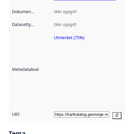
Dokumentasjon
:
Ikke oppgitt
Datasettype
:
Ikke oppgitt
Utmerket (75%)
Metadatakvalitet
er en indikator
på hvor godt
datasettene er
beskrevet ved
Metadatakvalitet
:
hjelp
avmetadata.
Les mer om
metadatakvalitet
her
URI:
Kopier
Tema