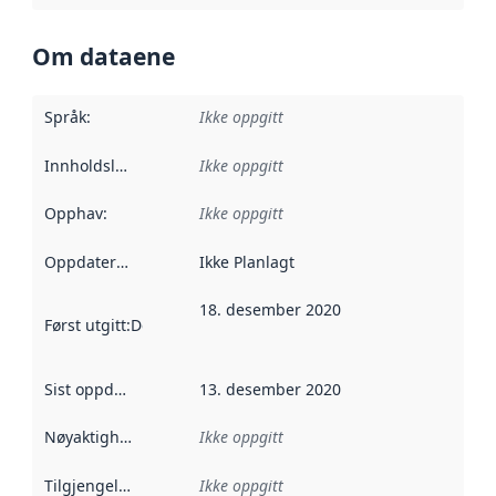
Om dataene
Språk
:
Ikke oppgitt
Innholdsleverandører
Ikke oppgitt
:
Opphav
:
Ikke oppgitt
Oppdateringsfrekvens
Ikke Planlagt
:
18. desember 2020
Først utgitt
:
Denne datoen sier når dataene i dette datasettet 
Sist oppdatert
:
13. desember 2020
Nøyaktighet
:
Ikke oppgitt
Tilgjengelighet
:
Ikke oppgitt