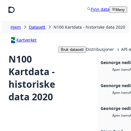
Hopp til hovedinnhold
Finn data
Meny
Hjem
Datasett
N100 Kartdata - historiske data 2020
Kartverket
Distribusjoner
API-e
Bruk datasett
5
N100
Geonorge nedl
Kartdata -
Åpen lisens
historiske
Geonorge nedl
data 2020
Åpen lisens
Geonorge nedl
Åpen lisens