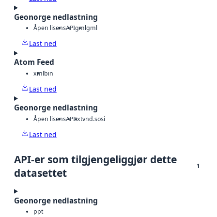
Geonorge nedlastning
Åpen lisens
API
gml
gml
Last ned
Atom Feed
xml
bin
Last ned
Geonorge nedlastning
Åpen lisens
API
txt
vnd.sosi
Last ned
API-er som tilgjengeliggjør dette
1
datasettet
Geonorge nedlastning
ppt