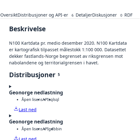
Oversikt
Distribusjoner og API-er
Detaljer
Diskusjoner
RDF
6
0
Beskrivelse
N100 Kartdata pr. medio desember 2020. N100 Kartdata
er kartografisk tilpasset målestokk 1:100 000. Datasettet
dekker fastlands-Norge begrenset av riksgrensen mot
nabolandene og territorialgrensen i havet.
Distribusjoner
5
Geonorge nedlastning
Åpen lisens
API
sql
sql
Last ned
Geonorge nedlastning
Åpen lisens
API
gdb
bin
Last ned