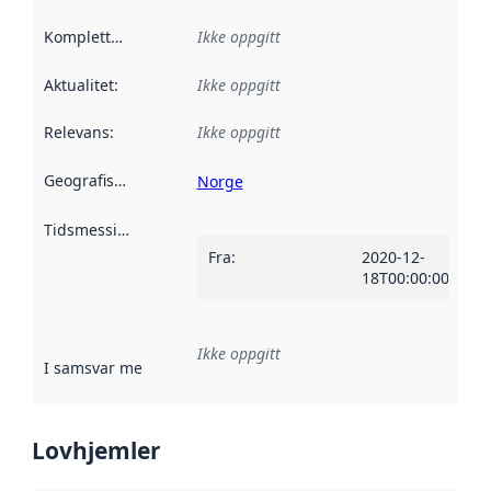
Kompletthet
:
Ikke oppgitt
Aktualitet
:
Ikke oppgitt
Relevans
:
Ikke oppgitt
Geografisk avgrensning
:
Norge
Tidsmessig avgrensning
:
Fra
:
2020-12-
18T00:00:00Z
Ikke oppgitt
I samsvar med
:
Referanse til en implementasjonsregel eller a
Lovhjemler