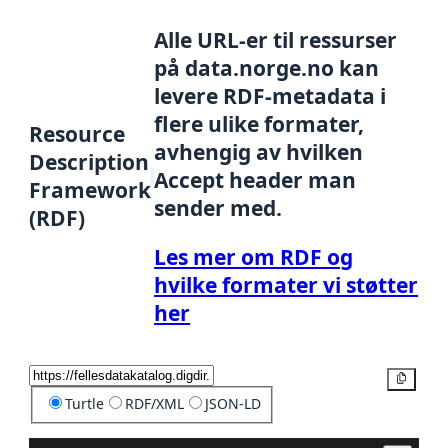
Alle URL-er til ressurser
på data.norge.no kan
levere RDF-metadata i
flere ulike formater,
Resource
avhengig av hvilken
Description
Accept header man
Framework
sender med.
(RDF)
Les mer om RDF og
hvilke formater vi støtter
her
Kopier
Turtle
RDF/XML
JSON-LD