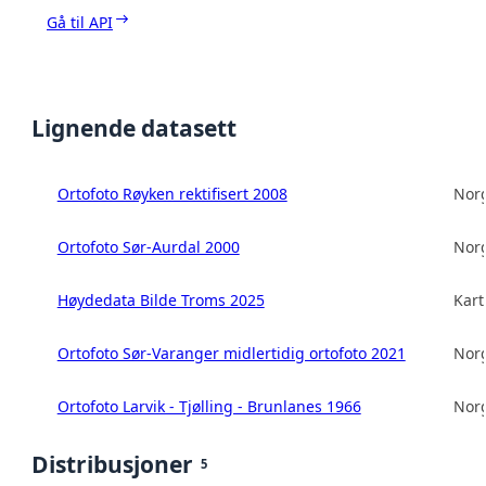
Gå til API
Lignende datasett
Ortofoto Røyken rektifisert 2008
Norg
Ortofoto Sør-Aurdal 2000
Norg
Høydedata Bilde Troms 2025
Kart
Ortofoto Sør-Varanger midlertidig ortofoto 2021
Norg
Ortofoto Larvik - Tjølling - Brunlanes 1966
Norg
Distribusjoner
5