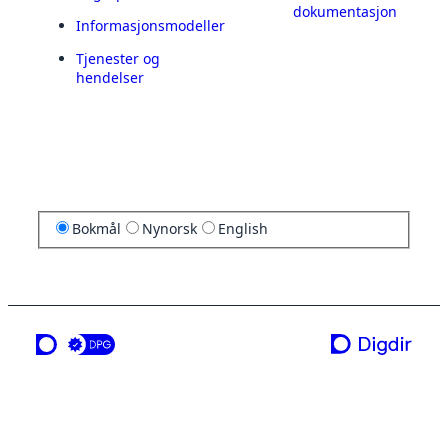
dokumentasjon
Informasjonsmodeller
Tjenester og
hendelser
Bokmål
Nynorsk
English
en tjeneste fra