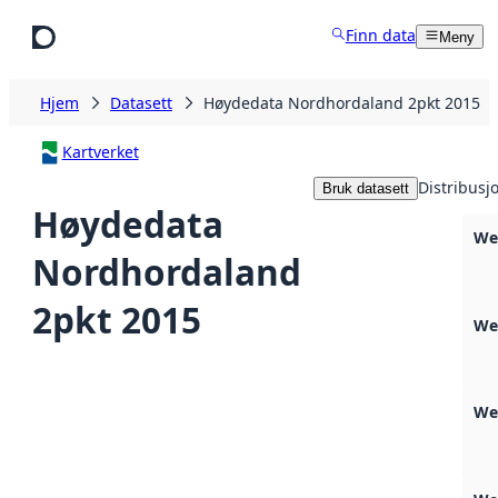
Hopp til hovedinnhold
Finn data
Meny
Hjem
Datasett
Høydedata Nordhordaland 2pkt 2015
Kartverket
Distribusj
Bruk datasett
Høydedata
We
Nordhordaland
2pkt 2015
We
We