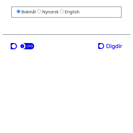
Bokmål
Nynorsk
English
en tjeneste fra