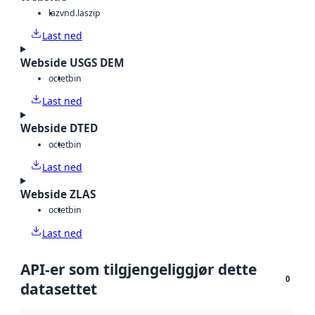
laz
vnd.laszip
Last ned
Webside USGS DEM
octet
bin
Last ned
Webside DTED
octet
bin
Last ned
Webside ZLAS
octet
bin
Last ned
API-er som tilgjengeliggjør dette
0
datasettet