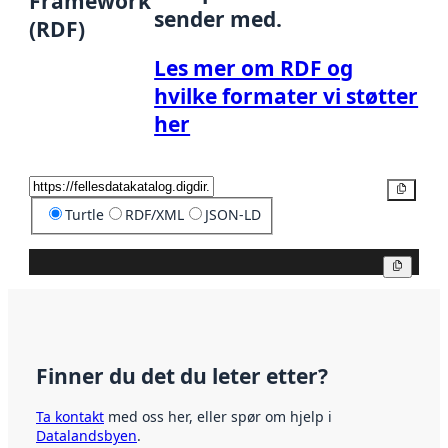
Framework
sender med.
(RDF)
Les mer om RDF og
hvilke formater vi støtter
her
Kopier
Turtle
RDF/XML
JSON-LD
Kopier
Finner du det du leter etter?
Ta kontakt
med oss her, eller spør om hjelp i
Datalandsbyen
.