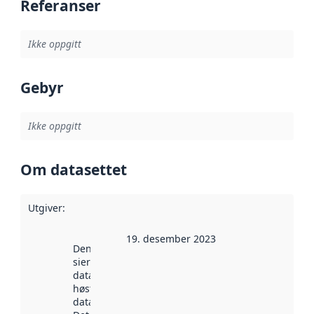
Referanser
Ikke oppgitt
Gebyr
Ikke oppgitt
Om datasettet
Utgiver
:
19. desember 2023
Denne datoen
sier når
datasettet ble
høstet av
data.norge.no.