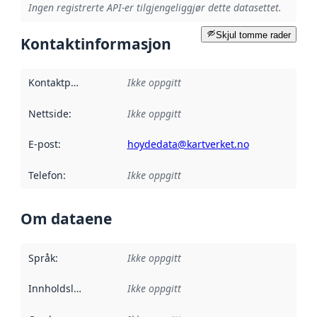
Ingen registrerte API-er tilgjengeliggjør dette datasettet.
Skjul tomme rader
Kontaktinformasjon
Kontaktpunkt
:
Ikke oppgitt
Nettside
:
Ikke oppgitt
E-post
:
hoydedata@kartverket.no
Telefon
:
Ikke oppgitt
Om dataene
Språk
:
Ikke oppgitt
Innholdsleverandører
Ikke oppgitt
: