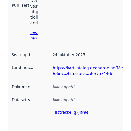
Det kan ha
Publisert
:
vært
tilgjengelig
tidligere
andre steder.
Les mer om
høsting her
Sist oppdatert
:
24. oktober 2025
Landingsside
:
https://kartkatalog.geonorge.no/Metad
bd4b-4da0-99e7-43bb797f2bf8
Dokumentasjon
:
Ikke oppgitt
Datasettype
:
Ikke oppgitt
Tilstrekkelig (49%)
Metadatakvalitet
er en indikator
på hvor godt