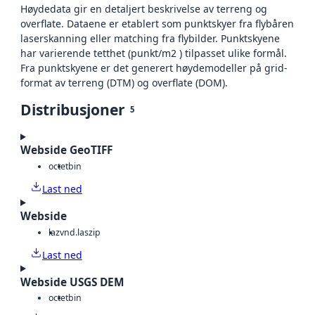
Høydedata gir en detaljert beskrivelse av terreng og
overflate. Dataene er etablert som punktskyer fra flybåren
laserskanning eller matching fra flybilder. Punktskyene
har varierende tetthet (punkt/m2 ) tilpasset ulike formål.
Fra punktskyene er det generert høydemodeller på grid-
format av terreng (DTM) og overflate (DOM).
Distribusjoner
5
Webside GeoTIFF
octet
bin
Last ned
Webside
laz
vnd.laszip
Last ned
Webside USGS DEM
octet
bin