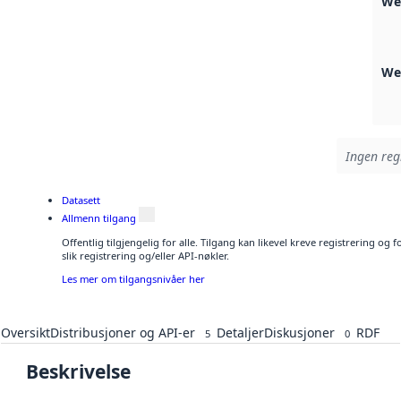
We
We
Ingen regi
Datasett
Allmenn tilgang
Offentlig tilgjengelig for alle. Tilgang kan likevel kreve registrering o
slik registrering og/eller API-nøkler.
Les mer om tilgangsnivåer her
Oversikt
Distribusjoner og API-er
Detaljer
Diskusjoner
RDF
5
0
Beskrivelse