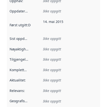
Opphav
:
Ikke oppgitt
Oppdateringsfrekvens
Ikke oppgitt
:
14. mai 2015
Først utgitt
:
Denne datoen sier når dataene i dette datasettet 
Sist oppdatert
:
Ikke oppgitt
Nøyaktighet
:
Ikke oppgitt
Tilgjengelighet
:
Ikke oppgitt
Kompletthet
:
Ikke oppgitt
Aktualitet
:
Ikke oppgitt
Relevans
:
Ikke oppgitt
Geografisk avgrensning
:
Ikke oppgitt