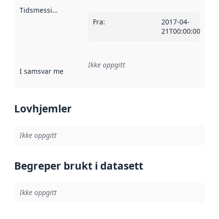
Tidsmessig avgrensning
:
Fra
:
2017-04-
21T00:00:00Z
Ikke oppgitt
I samsvar med
:
Referanse til en implementasjonsregel eller a
Lovhjemler
Ikke oppgitt
Begreper brukt i datasett
Ikke oppgitt