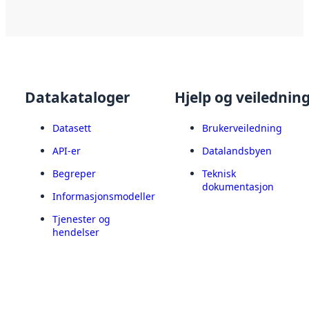
Datakataloger
Hjelp og veilednin
Datasett
Brukerveiledning
API-er
Datalandsbyen
Begreper
Teknisk
dokumentasjon
Informasjonsmodeller
Tjenester og
hendelser