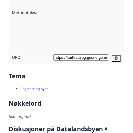
datasettene er
beskrevet ved
Metadatakvalitet
:
hjelp
avmetadata.
Les mer om
metadatakvalitet
her
URI:
Kopier
Tema
Regioner og byer
Nøkkelord
Ikke oppgitt
Diskusjoner på Datalandsbyen
0