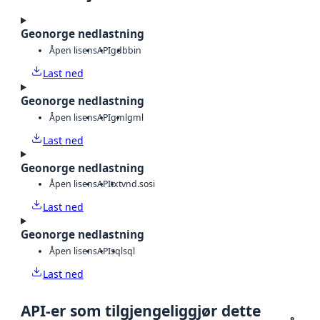
Geonorge nedlastning
Åpen lisens
API
gdb
bin
Last ned
Geonorge nedlastning
Åpen lisens
API
gml
gml
Last ned
Geonorge nedlastning
Åpen lisens
API
txt
vnd.sosi
Last ned
Geonorge nedlastning
Åpen lisens
API
sql
sql
Last ned
API-er som tilgjengeliggjør dette