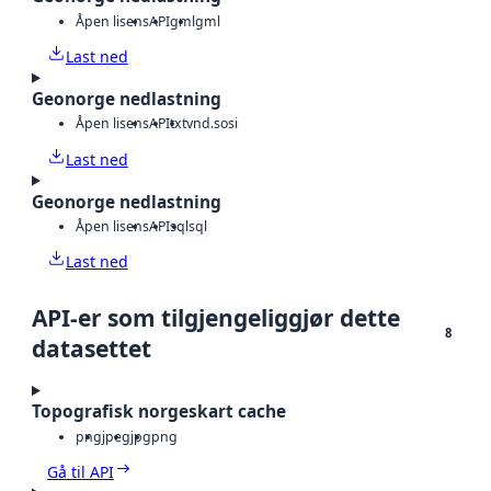
Åpen lisens
API
gml
gml
Last ned
Geonorge nedlastning
Åpen lisens
API
txt
vnd.sosi
Last ned
Geonorge nedlastning
Åpen lisens
API
sql
sql
Last ned
API-er som tilgjengeliggjør dette
8
datasettet
Topografisk norgeskart cache
png
jpeg
jpg
png
Gå til API