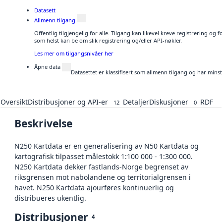
Datasett
Allmenn tilgang
Offentlig tilgjengelig for alle. Tilgang kan likevel kreve registrering og
som helst kan be om slik registrering og/eller API-nøkler.
Les mer om tilgangsnivåer her
Åpne data
Datasettet er klassifisert som allmenn tilgang og har mins
Oversikt
Distribusjoner og API-er
Detaljer
Diskusjoner
RDF
12
0
Beskrivelse
N250 Kartdata er en generalisering av N50 Kartdata og
kartografisk tilpasset målestokk 1:100 000 - 1:300 000.
N250 Kartdata dekker fastlands-Norge begrenset av
riksgrensen mot nabolandene og territorialgrensen i
havet. N250 Kartdata ajourføres kontinuerlig og
distribueres ukentlig.
Distribusjoner
4