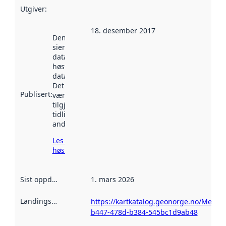
Utgiver
:
18. desember 2017
Denne datoen
sier når
datasettet ble
høstet av
data.norge.no.
Det kan ha
Publisert
:
vært
tilgjengelig
tidligere
andre steder.
Les mer om
høsting her
Sist oppdatert
:
1. mars 2026
Landingsside
:
https://kartkatalog.geonorge.no/Metad
b447-478d-b384-545bc1d9ab48