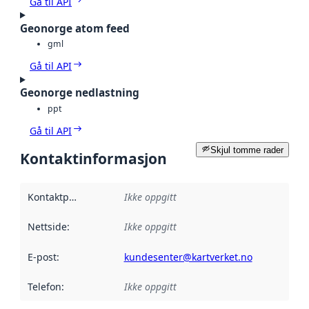
Gå til API
Geonorge atom feed
gml
Gå til API
Geonorge nedlastning
ppt
Gå til API
Skjul tomme rader
Kontaktinformasjon
Kontaktpunkt
:
Ikke oppgitt
Nettside
:
Ikke oppgitt
E-post
:
kundesenter@kartverket.no
Telefon
:
Ikke oppgitt