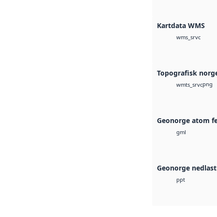
Kartdata WMS
wms_srvc
Topografisk norg
png
wmts_srvc
Geonorge atom f
gml
Geonorge nedlast
ppt