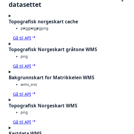
8
datasettet
Topografisk norgeskart cache
png
jpeg
jpg
png
Gå til API
Topografisk Norgeskart gråtone WMS
png
Gå til API
Bakgrunnskart for Matrikkelen WMS
wms_srvc
Gå til API
Topografisk Norgeskart WMS
png
Gå til API
Kartdata WMS