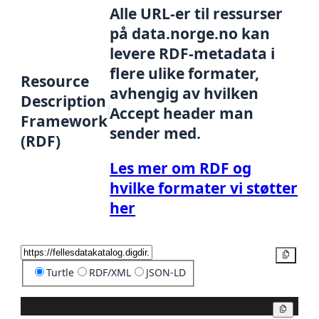
Alle URL-er til ressurser
på data.norge.no kan
levere RDF-metadata i
flere ulike formater,
Resource
avhengig av hvilken
Description
Accept header man
Framework
sender med.
(RDF)
Les mer om RDF og
hvilke formater vi støtter
her
Kopier
Turtle
RDF/XML
JSON-LD
Kopier