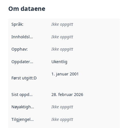
Om dataene
Språk
:
Ikke oppgitt
Innholdsleverandører
Ikke oppgitt
:
Opphav
:
Ikke oppgitt
Oppdateringsfrekvens
Ukentlig
:
1. januar 2001
Først utgitt
:
Denne datoen sier når dataene i dette datasettet 
Sist oppdatert
:
28. februar 2026
Nøyaktighet
:
Ikke oppgitt
Tilgjengelighet
:
Ikke oppgitt