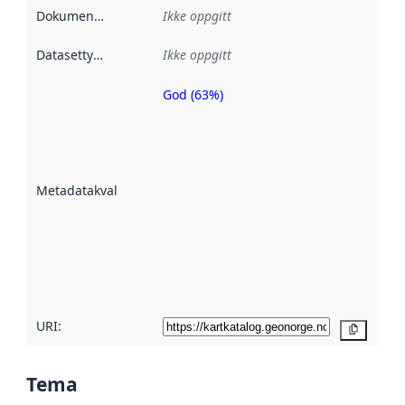
Dokumentasjon
:
Ikke oppgitt
Datasettype
:
Ikke oppgitt
God (63%)
Metadatakvalitet
er en indikator
på hvor godt
datasettene er
beskrevet ved
Metadatakvalitet
:
hjelp
avmetadata.
Les mer om
metadatakvalitet
her
URI:
Kopier
Tema