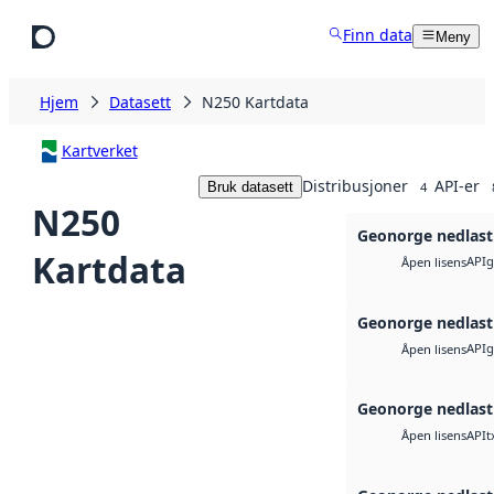
Hopp til hovedinnhold
Finn data
Meny
Hjem
Datasett
N250 Kartdata
Kartverket
Distribusjoner
API-er
Bruk datasett
4
N250
Geonorge nedlast
Kartdata
API
g
Åpen lisens
Geonorge nedlast
API
g
Åpen lisens
Geonorge nedlast
API
t
Åpen lisens