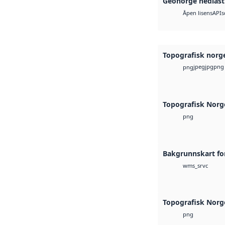
Geonorge nedlast
API
s
Åpen lisens
Topografisk norg
jpeg
jpg
png
png
Topografisk Nor
png
Bakgrunnskart fo
wms_srvc
Topografisk Nor
png