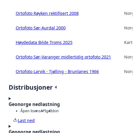
Ortofoto Røyken rektifisert 2008
Norg
Ortofoto Sør-Aurdal 2000
Norg
Høydedata Bilde Troms 2025
Kart
Ortofoto Sør-Varanger midlertidig ortofoto 2021
Norg
Ortofoto Larvik - Tjølling - Brunlanes 1966
Norg
Distribusjoner
4
Geonorge nedlastning
Åpen lisens
API
gdb
bin
Last ned
Geonorge nedlastning