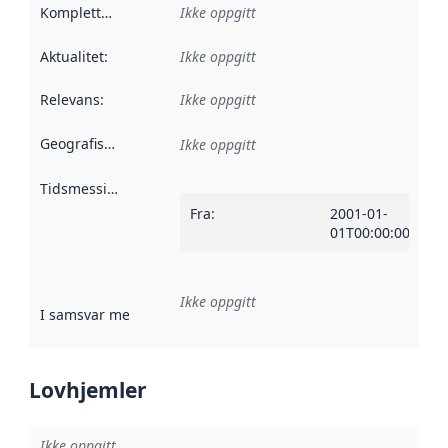
Kompletthet
:
Ikke oppgitt
Aktualitet
:
Ikke oppgitt
Relevans
:
Ikke oppgitt
Geografisk avgrensning
:
Ikke oppgitt
Tidsmessig avgrensning
:
Fra
:
2001-01-
01T00:00:00Z
Ikke oppgitt
I samsvar med
:
Referanse til en implementasjonsregel eller a
Lovhjemler
Ikke oppgitt