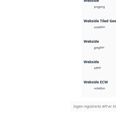
Webside
png
png
Webside Tiled Ge
bin
octet
Webside
bin
jpeg
Webside
tif
tiff
Webside ECW
bin
octet
Ingen registrerte API-er ti