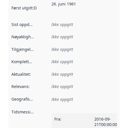
26. juni 1961
Først utgitt
:
Denne datoen sier når dataene i dette datasettet 
Sist oppdatert
:
Ikke oppgitt
Nøyaktighet
:
Ikke oppgitt
Tilgjengelighet
:
Ikke oppgitt
Kompletthet
:
Ikke oppgitt
Aktualitet
:
Ikke oppgitt
Relevans
:
Ikke oppgitt
Geografisk avgrensning
:
Ikke oppgitt
Tidsmessig avgrensning
:
Fra
:
2016-09-
21T00:00:00Z