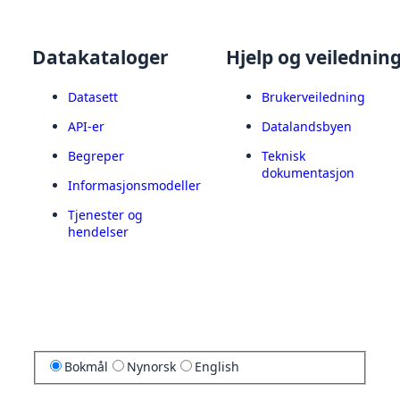
Datakataloger
Hjelp og veilednin
Datasett
Brukerveiledning
API-er
Datalandsbyen
Begreper
Teknisk
dokumentasjon
Informasjonsmodeller
Tjenester og
hendelser
Bokmål
Nynorsk
English