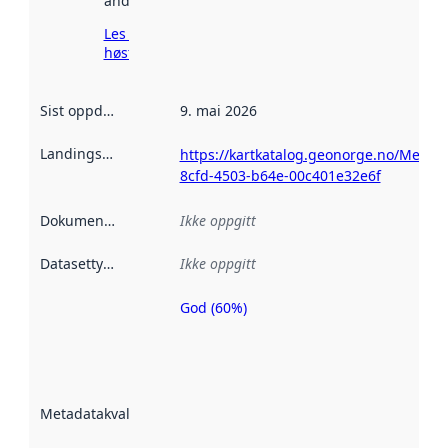
andre steder.
Les mer om
høsting her
Sist oppdatert
:
9. mai 2026
Landingsside
:
https://kartkatalog.geonorge.no/Metad
8cfd-4503-b64e-00c401e32e6f
Dokumentasjon
:
Ikke oppgitt
Datasettype
:
Ikke oppgitt
God (60%)
Metadatakvalitet
er en indikator
på hvor godt
datasettene er
beskrevet ved
Metadatakvalitet
:
hjelp
avmetadata.