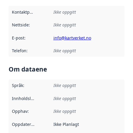
Kontaktpunkt
:
Ikke oppgitt
Nettside
:
Ikke oppgitt
E-post
:
info@kartverket.no
Telefon
:
Ikke oppgitt
Om dataene
Språk
:
Ikke oppgitt
Innholdsleverandører
Ikke oppgitt
:
Opphav
:
Ikke oppgitt
Oppdateringsfrekvens
Ikke Planlagt
: