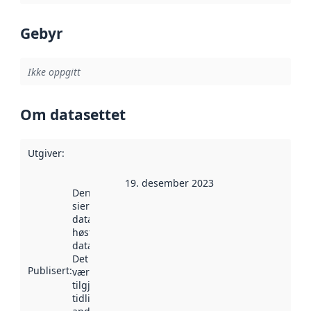
Gebyr
Ikke oppgitt
Om datasettet
Utgiver
:
19. desember 2023
Denne datoen
sier når
datasettet ble
høstet av
data.norge.no.
Det kan ha
Publisert
:
vært
tilgjengelig
tidligere