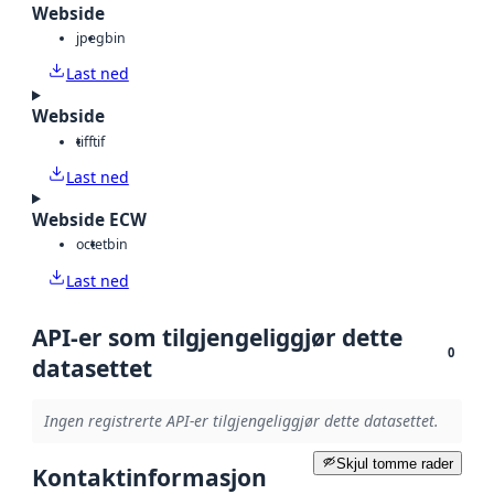
Webside
jpeg
bin
Last ned
Webside
tiff
tif
Last ned
Webside ECW
octet
bin
Last ned
API-er som tilgjengeliggjør dette
0
datasettet
Ingen registrerte API-er tilgjengeliggjør dette datasettet.
Skjul tomme rader
Kontaktinformasjon