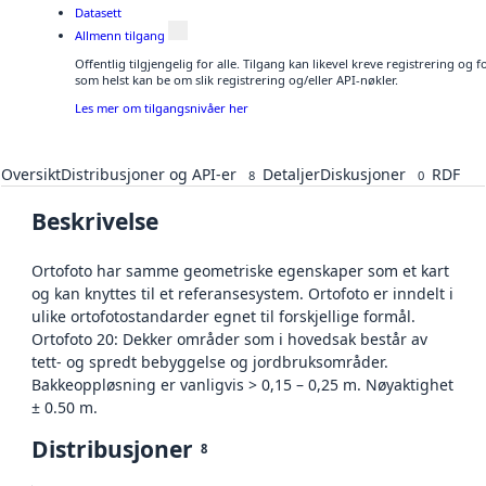
Datasett
Allmenn tilgang
Offentlig tilgjengelig for alle. Tilgang kan likevel kreve registrering og
som helst kan be om slik registrering og/eller API-nøkler.
Les mer om tilgangsnivåer her
Oversikt
Distribusjoner og API-er
Detaljer
Diskusjoner
RDF
8
0
Beskrivelse
Ortofoto har samme geometriske egenskaper som et kart
og kan knyttes til et referansesystem. Ortofoto er inndelt i
ulike ortofotostandarder egnet til forskjellige formål.
Ortofoto 20: Dekker områder som i hovedsak består av
tett- og spredt bebyggelse og jordbruksområder.
Bakkeoppløsning er vanligvis > 0,15 – 0,25 m. Nøyaktighet
± 0.50 m.
Distribusjoner
8