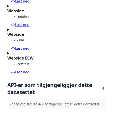
Last ned
Webside
jpeg
bin
Last ned
Webside
tiff
tif
Last ned
Webside ECW
octet
bin
Last ned
API-er som tilgjengeliggjør dette
0
datasettet
Ingen registrerte API-er tilgjengeliggjør dette datasettet.