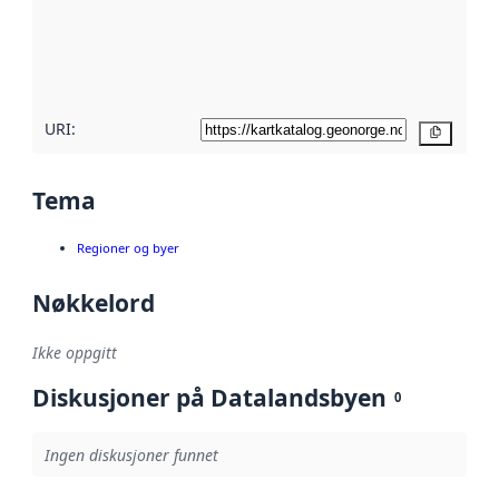
Les mer om
metadatakvalitet
her
URI:
Kopier
Tema
Regioner og byer
Nøkkelord
Ikke oppgitt
Diskusjoner på Datalandsbyen
0
Ingen diskusjoner funnet