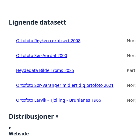
Lignende datasett
Ortofoto Røyken rektifisert 2008
Norg
Ortofoto Sør-Aurdal 2000
Norg
Høydedata Bilde Troms 2025
Kart
Ortofoto Sør-Varanger midlertidig ortofoto 2021
Norg
Ortofoto Larvik - Tjølling - Brunlanes 1966
Norg
Distribusjoner
8
Webside