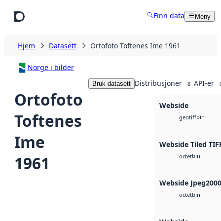
Hopp til hovedinnhold
Finn data
Meny
Hjem
Datasett
Ortofoto Toftenes Ime 1961
Norge i bilder
Distribusjoner
API-er
Bruk datasett
8
Ortofoto
Webside
Toftenes
bin
geotiff
Ime
Webside Tiled TIF
bin
1961
octet
Webside Jpeg200
bin
octet