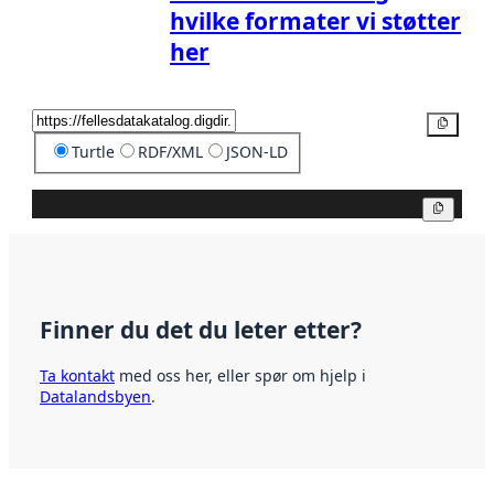
hvilke formater vi støtter
her
Kopier
Turtle
RDF/XML
JSON-LD
Kopier
Finner du det du leter etter?
Ta kontakt
med oss her, eller spør om hjelp i
Datalandsbyen
.