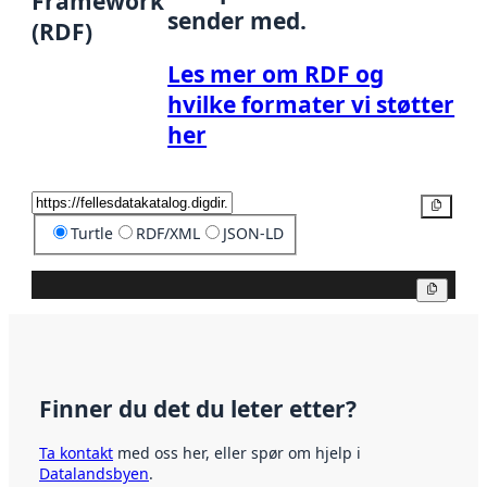
Framework
sender med.
(RDF)
Les mer om RDF og
hvilke formater vi støtter
her
Kopier
Turtle
RDF/XML
JSON-LD
Kopier
Finner du det du leter etter?
Ta kontakt
med oss her, eller spør om hjelp i
Datalandsbyen
.