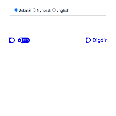
Bokmål
Nynorsk
English
en tjeneste fra