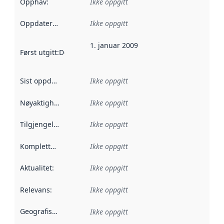
Opphav
:
Ikke oppgitt
Oppdateringsfrekvens
Ikke oppgitt
:
1. januar 2009
Først utgitt
:
Denne datoen sier når dataene i dette datasettet 
Sist oppdatert
:
Ikke oppgitt
Nøyaktighet
:
Ikke oppgitt
Tilgjengelighet
:
Ikke oppgitt
Kompletthet
:
Ikke oppgitt
Aktualitet
:
Ikke oppgitt
Relevans
:
Ikke oppgitt
Geografisk avgrensning
:
Ikke oppgitt