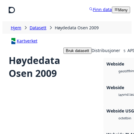
Hopp til hovedinnhold
Finn data
Meny
Hjem
Datasett
Høydedata Osen 2009
Kartverket
Distribusjoner
API
Bruk datasett
5
Høydedata
Webside
Osen 2009
bin
geotiff
Webside
vnd.las
laz
Webside US
bin
octet