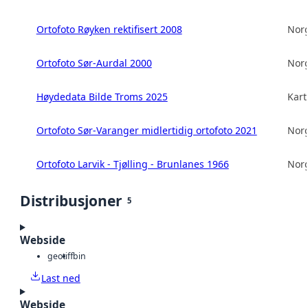
Ortofoto Røyken rektifisert 2008
Norg
Ortofoto Sør-Aurdal 2000
Norg
Høydedata Bilde Troms 2025
Kart
Ortofoto Sør-Varanger midlertidig ortofoto 2021
Norg
Ortofoto Larvik - Tjølling - Brunlanes 1966
Norg
Distribusjoner
5
Webside
geotiff
bin
Last ned
Webside