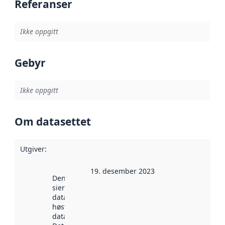
Referanser
Ikke oppgitt
Gebyr
Ikke oppgitt
Om datasettet
Utgiver
:
19. desember 2023
Denne datoen
sier når
datasettet ble
høstet av
data.norge.no.