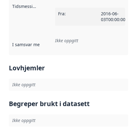
Tidsmessig avgrensning
:
Fra
:
2016-06-
03T00:00:00Z
Ikke oppgitt
I samsvar med
:
Referanse til en implementasjonsregel eller a
Lovhjemler
Ikke oppgitt
Begreper brukt i datasett
Ikke oppgitt