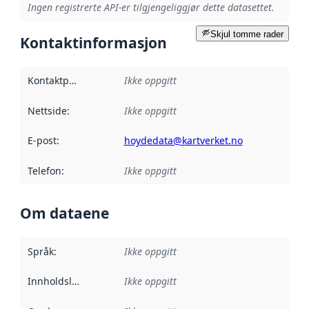
Ingen registrerte API-er tilgjengeliggjør dette datasettet.
Skjul tomme rader
Kontaktinformasjon
Kontaktpunkt
:
Ikke oppgitt
Nettside
:
Ikke oppgitt
E-post
:
hoydedata@kartverket.no
Telefon
:
Ikke oppgitt
Om dataene
Språk
:
Ikke oppgitt
Innholdsleverandører
Ikke oppgitt
: