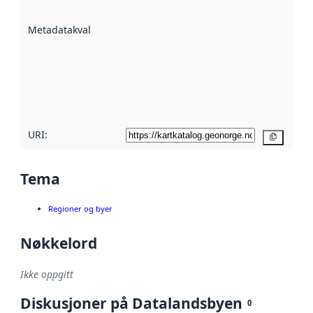
datasettene er
beskrevet ved
Metadatakvalitet
:
hjelp
avmetadata.
Les mer om
metadatakvalitet
her
URI:
Kopier
Tema
Regioner og byer
Nøkkelord
Ikke oppgitt
Diskusjoner på Datalandsbyen
0