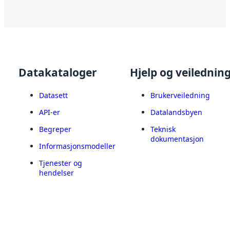
Datakataloger
Hjelp og veilednin
Datasett
Brukerveiledning
API-er
Datalandsbyen
Begreper
Teknisk
dokumentasjon
Informasjonsmodeller
Tjenester og
hendelser