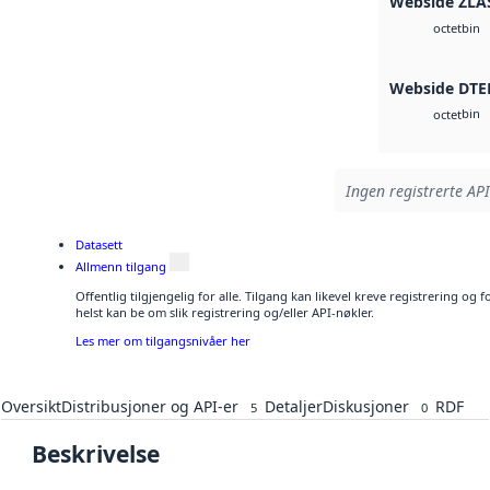
Webside ZLA
bin
octet
Webside DTE
bin
octet
Ingen registrerte API
Datasett
Allmenn tilgang
Offentlig tilgjengelig for alle. Tilgang kan likevel kreve registrering o
helst kan be om slik registrering og/eller API-nøkler.
Les mer om tilgangsnivåer her
Oversikt
Distribusjoner og API-er
Detaljer
Diskusjoner
RDF
5
0
Beskrivelse