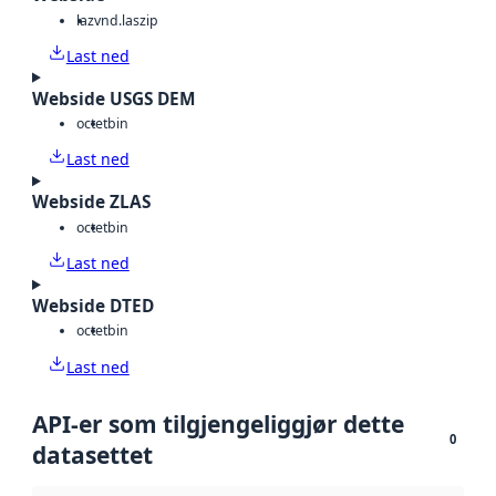
laz
vnd.laszip
Last ned
Webside USGS DEM
octet
bin
Last ned
Webside ZLAS
octet
bin
Last ned
Webside DTED
octet
bin
Last ned
API-er som tilgjengeliggjør dette
0
datasettet