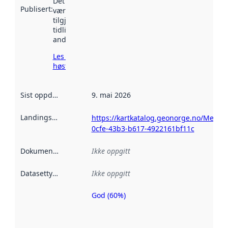
Det kan ha
Publisert
:
vært
tilgjengelig
tidligere
andre steder.
Les mer om
høsting her
Sist oppdatert
:
9. mai 2026
Landingsside
:
https://kartkatalog.geonorge.no/Metad
0cfe-43b3-b617-4922161bf11c
Dokumentasjon
:
Ikke oppgitt
Datasettype
:
Ikke oppgitt
God (60%)
Metadatakvalitet
er en indikator
på hvor godt