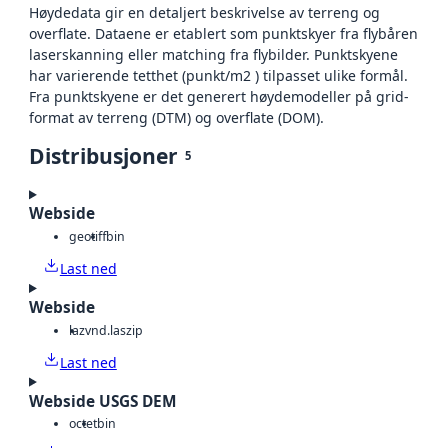
Høydedata gir en detaljert beskrivelse av terreng og
overflate. Dataene er etablert som punktskyer fra flybåren
laserskanning eller matching fra flybilder. Punktskyene
har varierende tetthet (punkt/m2 ) tilpasset ulike formål.
Fra punktskyene er det generert høydemodeller på grid-
format av terreng (DTM) og overflate (DOM).
Distribusjoner
5
Webside
geotiff
bin
Last ned
Webside
laz
vnd.laszip
Last ned
Webside USGS DEM
octet
bin