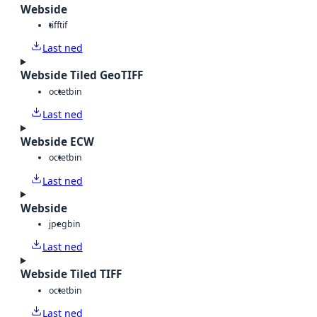
Webside
tiff
tif
Last ned
Webside Tiled GeoTIFF
octet
bin
Last ned
Webside ECW
octet
bin
Last ned
Webside
jpeg
bin
Last ned
Webside Tiled TIFF
octet
bin
Last ned