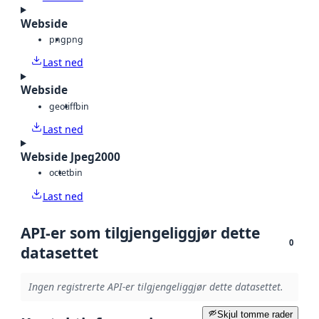
Webside
png
png
Last ned
Webside
geotiff
bin
Last ned
Webside Jpeg2000
octet
bin
Last ned
API-er som tilgjengeliggjør dette
0
datasettet
Ingen registrerte API-er tilgjengeliggjør dette datasettet.
Skjul tomme rader