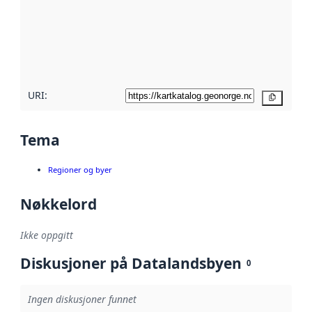
avmetadata.
Les mer om
metadatakvalitet
her
URI:
Kopier
Tema
Regioner og byer
Nøkkelord
Ikke oppgitt
Diskusjoner på Datalandsbyen
0
Ingen diskusjoner funnet