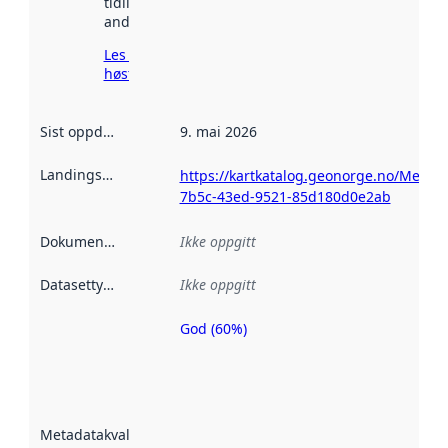
tidligere
andre steder.
Les mer om
høsting her
Sist oppdatert
:
9. mai 2026
Landingsside
:
https://kartkatalog.geonorge.no/Metad
7b5c-43ed-9521-85d180d0e2ab
Dokumentasjon
:
Ikke oppgitt
Datasettype
:
Ikke oppgitt
God (60%)
Metadatakvalitet
er en indikator
på hvor godt
datasettene er
beskrevet ved
Metadatakvalitet
:
hjelp