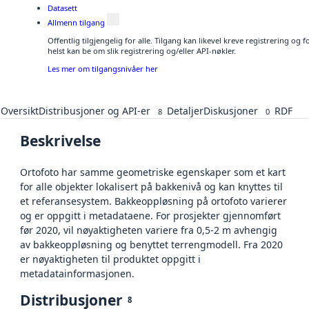
Datasett
Allmenn tilgang
Offentlig tilgjengelig for alle. Tilgang kan likevel kreve registrering o
helst kan be om slik registrering og/eller API-nøkler.
Les mer om tilgangsnivåer her
Oversikt
Distribusjoner og API-er
Detaljer
Diskusjoner
RDF
8
0
Beskrivelse
Ortofoto har samme geometriske egenskaper som et kart
for alle objekter lokalisert på bakkenivå og kan knyttes til
et referansesystem. Bakkeoppløsning på ortofoto varierer
og er oppgitt i metadataene. For prosjekter gjennomført
før 2020, vil nøyaktigheten variere fra 0,5-2 m avhengig
av bakkeoppløsning og benyttet terrengmodell. Fra 2020
er nøyaktigheten til produktet oppgitt i
metadatainformasjonen.
Distribusjoner
8