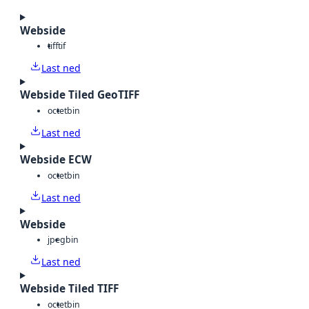
Webside
tiff
tif
Last ned
Webside Tiled GeoTIFF
octet
bin
Last ned
Webside ECW
octet
bin
Last ned
Webside
jpeg
bin
Last ned
Webside Tiled TIFF
octet
bin