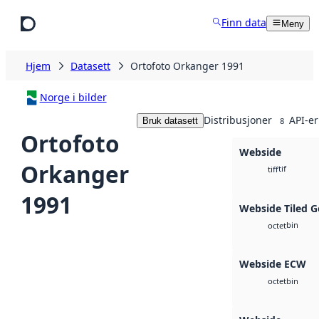
Hopp til hovedinnhold
Finn data
Meny
Hjem
Datasett
Ortofoto Orkanger 1991
Norge i bilder
Distribusjoner
API-er
Bruk datasett
8
Ortofoto
Webside
Orkanger
tif
tiff
1991
Webside Tiled G
bin
octet
Webside ECW
bin
octet