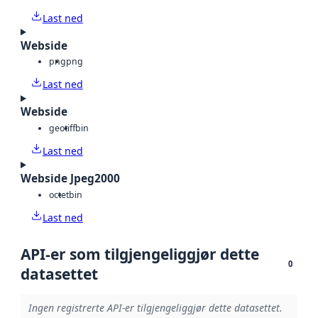
Last ned
Webside
png
png
Last ned
Webside
geotiff
bin
Last ned
Webside Jpeg2000
octet
bin
Last ned
API-er som tilgjengeliggjør dette
0
datasettet
Ingen registrerte API-er tilgjengeliggjør dette datasettet.