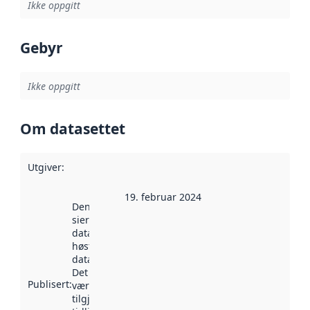
Ikke oppgitt
Gebyr
Ikke oppgitt
Om datasettet
Utgiver
:
19. februar 2024
Denne datoen
sier når
datasettet ble
høstet av
data.norge.no.
Det kan ha
Publisert
:
vært
tilgjengelig