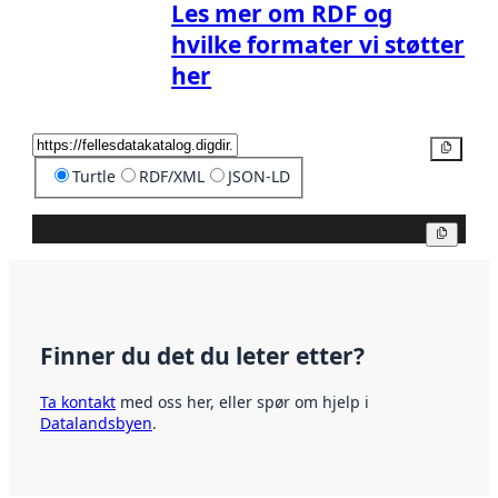
Les mer om RDF og
hvilke formater vi støtter
her
Kopier
Turtle
RDF/XML
JSON-LD
Kopier
Finner du det du leter etter?
Ta kontakt
med oss her, eller spør om hjelp i
Datalandsbyen
.