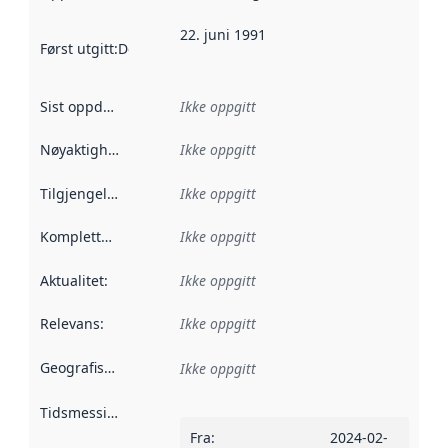
22. juni 1991
Først utgitt
:
Denne datoen sier når dataene i dette datasettet 
Sist oppdatert
:
Ikke oppgitt
Nøyaktighet
:
Ikke oppgitt
Tilgjengelighet
:
Ikke oppgitt
Kompletthet
:
Ikke oppgitt
Aktualitet
:
Ikke oppgitt
Relevans
:
Ikke oppgitt
Geografisk avgrensning
:
Ikke oppgitt
Tidsmessig avgrensning
:
Fra
:
2024-02-