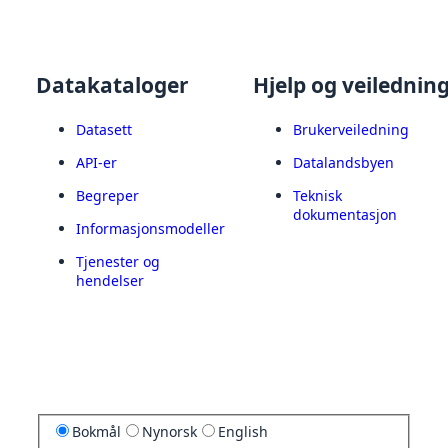
Datakataloger
Hjelp og veilednin
Datasett
Brukerveiledning
API-er
Datalandsbyen
Begreper
Teknisk
dokumentasjon
Informasjonsmodeller
Tjenester og
hendelser
Bokmål
Nynorsk
English