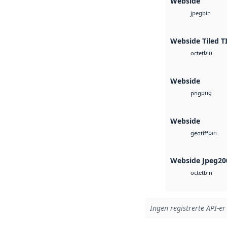
Webside
bin
jpeg
Webside Tiled T
bin
octet
Webside
png
png
Webside
bin
geotiff
Webside Jpeg20
bin
octet
Ingen registrerte API-er 