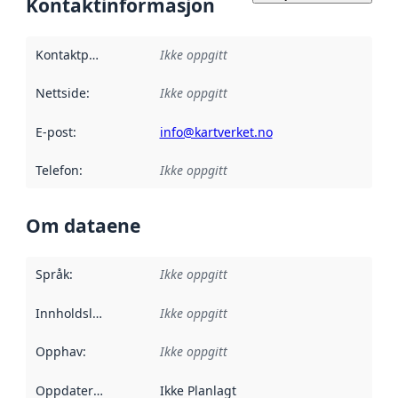
Kontaktinformasjon
Kontaktpunkt
:
Ikke oppgitt
Nettside
:
Ikke oppgitt
E-post
:
info@kartverket.no
Telefon
:
Ikke oppgitt
Om dataene
Språk
:
Ikke oppgitt
Innholdsleverandører
Ikke oppgitt
:
Opphav
:
Ikke oppgitt
Oppdateringsfrekvens
Ikke Planlagt
: