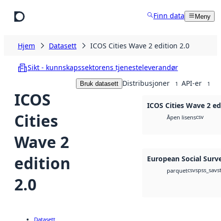
Hopp til hovedinnhold
Finn data
Meny
Hjem
Datasett
ICOS Cities Wave 2 edition 2.0
Sikt - kunnskapssektorens tjenesteleverandør
Distribusjoner
API-er
Bruk datasett
1
1
ICOS
ICOS Cities Wave 2 ed
Cities
csv
Åpen lisens
Wave 2
edition
European Social Surv
csv
spss_sav
s
parquet
2.0
Datasett