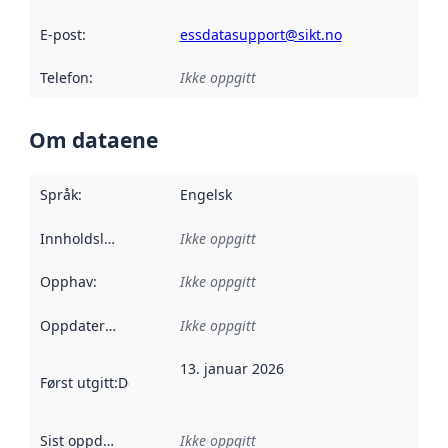
E-post
:
essdatasupport@sikt.no
Telefon
:
Ikke oppgitt
Om dataene
Språk
:
Engelsk
Innholdsleverandører
Ikke oppgitt
:
Opphav
:
Ikke oppgitt
Oppdateringsfrekvens
Ikke oppgitt
:
13. januar 2026
Først utgitt
:
Denne datoen sier når dataene i dette datasettet 
Sist oppdatert
:
Ikke oppgitt