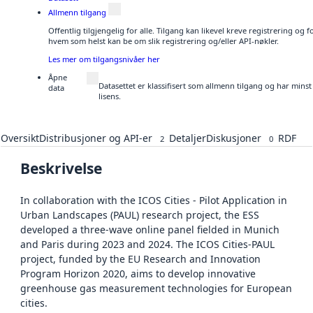
Allmenn tilgang
Offentlig tilgjengelig for alle. Tilgang kan likevel kreve registrering og
hvem som helst kan be om slik registrering og/eller API-nøkler.
Les mer om tilgangsnivåer her
Åpne
Datasettet er klassifisert som allmenn tilgang og har mins
data
lisens.
Oversikt
Distribusjoner og API-er
Detaljer
Diskusjoner
RDF
2
0
Beskrivelse
In collaboration with the ICOS Cities - Pilot Application in
Urban Landscapes (PAUL) research project, the ESS
developed a three-wave online panel fielded in Munich
and Paris during 2023 and 2024. The ICOS Cities-PAUL
project, funded by the EU Research and Innovation
Program Horizon 2020, aims to develop innovative
greenhouse gas measurement technologies for European
cities.