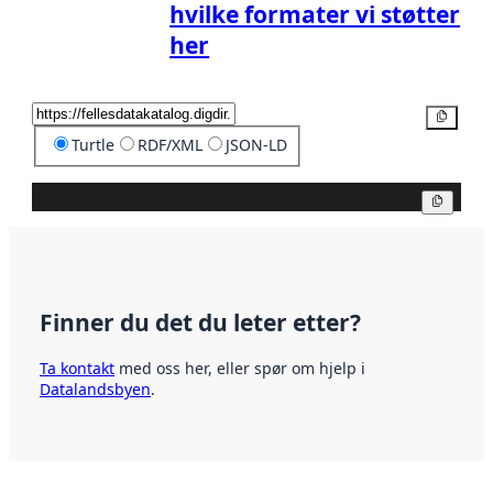
hvilke formater vi støtter
her
Kopier
Turtle
RDF/XML
JSON-LD
Kopier
Finner du det du leter etter?
Ta kontakt
med oss her, eller spør om hjelp i
Datalandsbyen
.