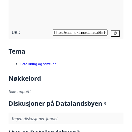
Les mer om
metadatakvalitet
her
URI:
Kopier
Tema
Befolkning og samfunn
Nøkkelord
Ikke oppgitt
Diskusjoner på Datalandsbyen
0
Ingen diskusjoner funnet