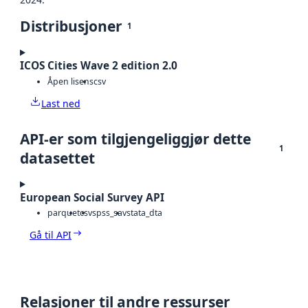
Distribusjoner
1
ICOS Cities Wave 2 edition 2.0
Åpen lisens
csv
Last ned
API-er som tilgjengeliggjør dette
1
datasettet
European Social Survey API
parquet
csv
spss_sav
stata_dta
Gå til API
Relasjoner til andre ressurser