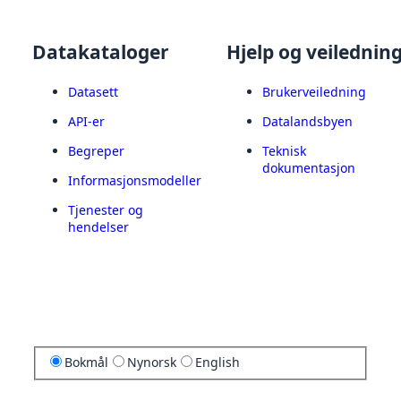
Datakataloger
Hjelp og veilednin
Datasett
Brukerveiledning
API-er
Datalandsbyen
Begreper
Teknisk
dokumentasjon
Informasjonsmodeller
Tjenester og
hendelser
Bokmål
Nynorsk
English