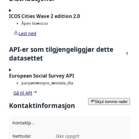
ICOS Cities Wave 2 edition 2.0
Åpen lisens
csv
Last ned
API-er som tilgjengeliggjør dette
1
datasettet
European Social Survey API
parquet
csv
spss_sav
stata_dta
Gå til API
Skjul tomme rader
Kontaktinformasjon
Kontaktpunkt
:
Nettside
:
Ikke oppgitt