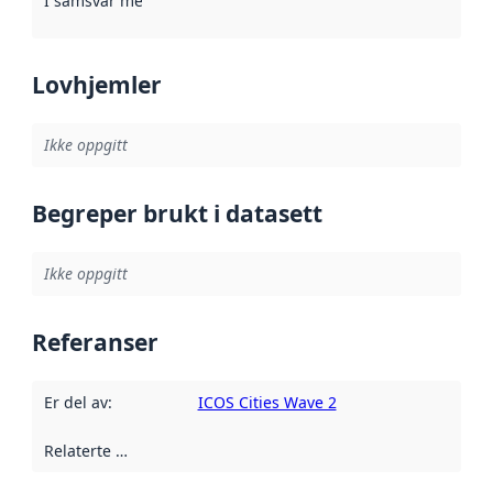
I samsvar med
:
Referanse til en implementasjonsregel eller a
Lovhjemler
Ikke oppgitt
Begreper brukt i datasett
Ikke oppgitt
Referanser
Er del av
:
ICOS Cities Wave 2
Relaterte ressurser
: