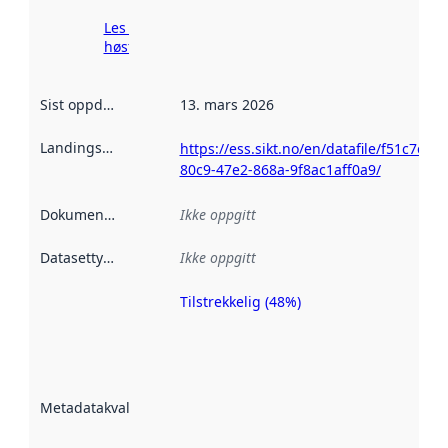
Les mer om
høsting her
Sist oppdatert
:
13. mars 2026
Landingsside
:
https://ess.sikt.no/en/datafile/f51c7ec3-
80c9-47e2-868a-9f8ac1aff0a9/
Dokumentasjon
:
Ikke oppgitt
Datasettype
:
Ikke oppgitt
Tilstrekkelig (48%)
Metadatakvalitet
er en indikator
på hvor godt
datasettene er
beskrevet ved
Metadatakvalitet
:
hjelp
avmetadata.