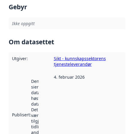
Gebyr
Ikke oppgitt
Om datasettet
Utgiver
:
Sikt - kunnskapssektorens
tjenesteleverandør
4. februar 2026
Denne datoen
sier når
datasettet ble
høstet av
data.norge.no.
Det kan ha
Publisert
:
vært
tilgjengelig
tidligere
andre steder.