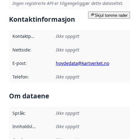
Ingen registrerte API-er tilgjengeliggjør dette datasettet.
Skjul tomme rader
Kontaktinformasjon
Kontaktpunkt
:
Ikke oppgitt
Nettside
:
Ikke oppgitt
E-post
:
hoydedata@kartverket.no
Telefon
:
Ikke oppgitt
Om dataene
Språk
:
Ikke oppgitt
Innholdsleverandører
Ikke oppgitt
: