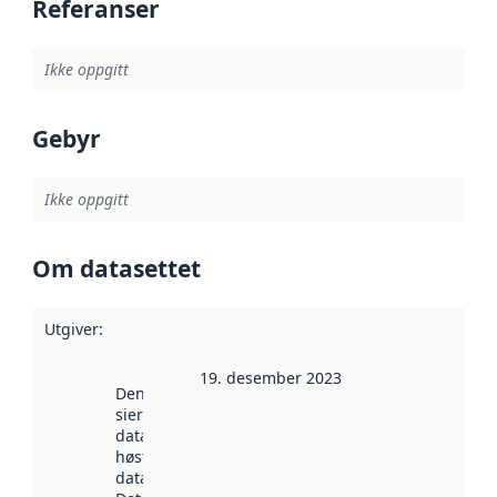
Referanser
Ikke oppgitt
Gebyr
Ikke oppgitt
Om datasettet
Utgiver
:
19. desember 2023
Denne datoen
sier når
datasettet ble
høstet av
data.norge.no.