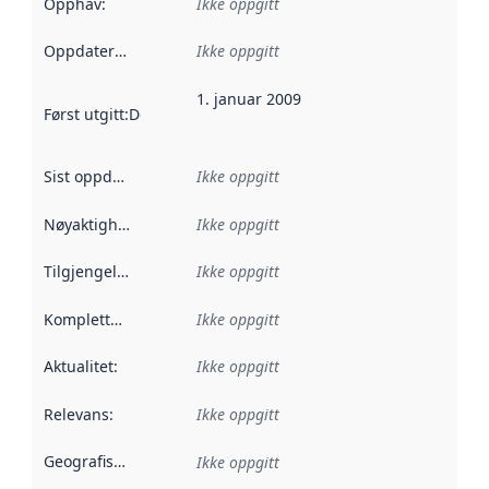
Opphav
:
Ikke oppgitt
Oppdateringsfrekvens
Ikke oppgitt
:
1. januar 2009
Først utgitt
:
Denne datoen sier når dataene i dette datasettet 
Sist oppdatert
:
Ikke oppgitt
Nøyaktighet
:
Ikke oppgitt
Tilgjengelighet
:
Ikke oppgitt
Kompletthet
:
Ikke oppgitt
Aktualitet
:
Ikke oppgitt
Relevans
:
Ikke oppgitt
Geografisk avgrensning
:
Ikke oppgitt