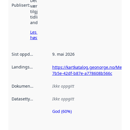
Det kan ha
Publisert
:
vært
tilgjengelig
tidligere
andre steder.
Les mer om
høsting her
Sist oppdatert
:
9. mai 2026
Landingsside
:
https://kartkatalog.geonorge.no/Metad
7b5e-42df-b87e-a778608b566c
Dokumentasjon
:
Ikke oppgitt
Datasettype
:
Ikke oppgitt
God (60%)
Metadatakvalitet
er en indikator
på hvor godt