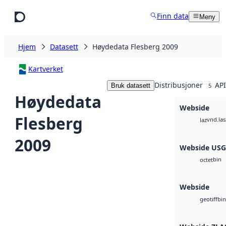
Hopp til hovedinnhold
Finn data
Meny
Hjem
Datasett
Høydedata Flesberg 2009
Kartverket
Distribusjoner
API
Bruk datasett
5
Høydedata
Webside
Flesberg
vnd.las
laz
2009
Webside US
bin
octet
Webside
bin
geotiff