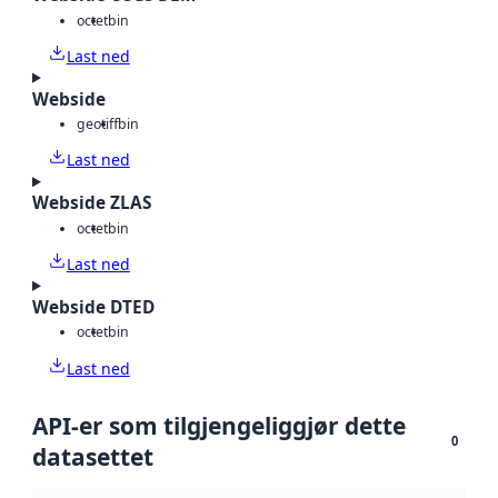
octet
bin
Last ned
Webside
geotiff
bin
Last ned
Webside ZLAS
octet
bin
Last ned
Webside DTED
octet
bin
Last ned
API-er som tilgjengeliggjør dette
0
datasettet