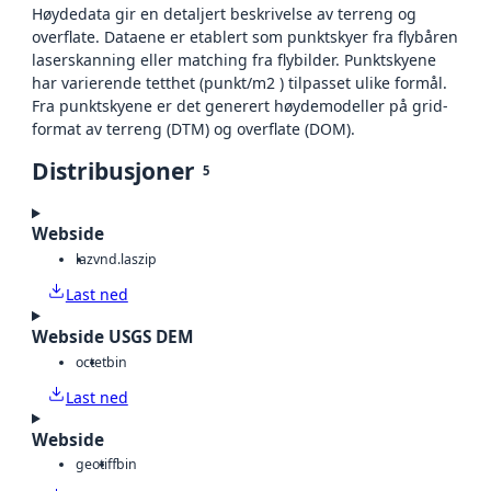
Høydedata gir en detaljert beskrivelse av terreng og
overflate. Dataene er etablert som punktskyer fra flybåren
laserskanning eller matching fra flybilder. Punktskyene
har varierende tetthet (punkt/m2 ) tilpasset ulike formål.
Fra punktskyene er det generert høydemodeller på grid-
format av terreng (DTM) og overflate (DOM).
Distribusjoner
5
Webside
laz
vnd.laszip
Last ned
Webside USGS DEM
octet
bin
Last ned
Webside
geotiff
bin