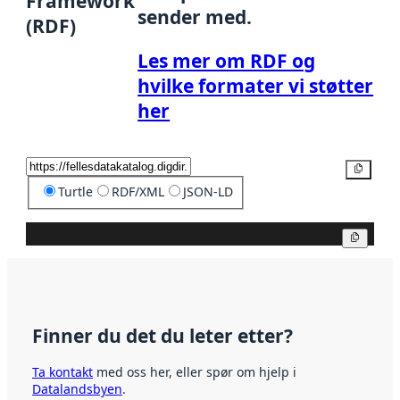
Framework
sender med.
(RDF)
Les mer om RDF og
hvilke formater vi støtter
her
Kopier
Turtle
RDF/XML
JSON-LD
Kopier
Finner du det du leter etter?
Ta kontakt
med oss her, eller spør om hjelp i
Datalandsbyen
.