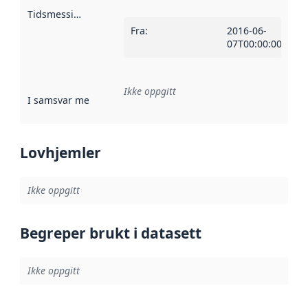
Tidsmessig avgrensning
:
Fra
:
2016-06-
07T00:00:00Z
Ikke oppgitt
I samsvar med
:
Referanse til en implementasjonsregel eller a
Lovhjemler
Ikke oppgitt
Begreper brukt i datasett
Ikke oppgitt