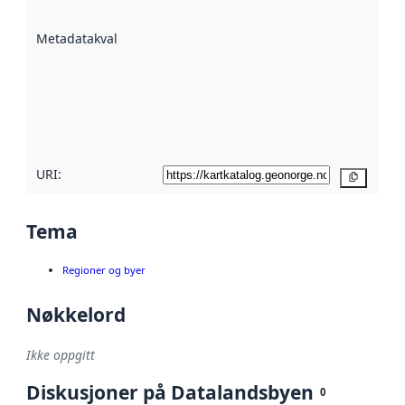
datasettene er
beskrevet ved
Metadatakvalitet
:
hjelp
avmetadata.
Les mer om
metadatakvalitet
her
URI:
Kopier
Tema
Regioner og byer
Nøkkelord
Ikke oppgitt
Diskusjoner på Datalandsbyen
0