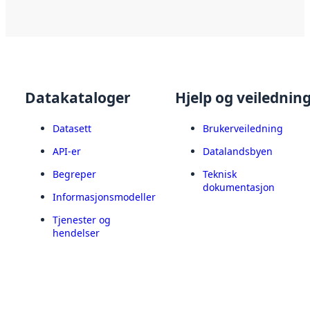
Datakataloger
Hjelp og veilednin
Datasett
Brukerveiledning
API-er
Datalandsbyen
Begreper
Teknisk
dokumentasjon
Informasjonsmodeller
Tjenester og
hendelser