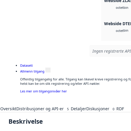
Webside ZLA
bin
octet
Webside DTE
bin
octet
Ingen registrerte API
Datasett
Allmenn tilgang
Offentlig tilgjengelig for alle. Tilgang kan likevel kreve registrering o
helst kan be om slik registrering og/eller API-nøkler.
Les mer om tilgangsnivåer her
Oversikt
Distribusjoner og API-er
Detaljer
Diskusjoner
RDF
5
0
Beskrivelse