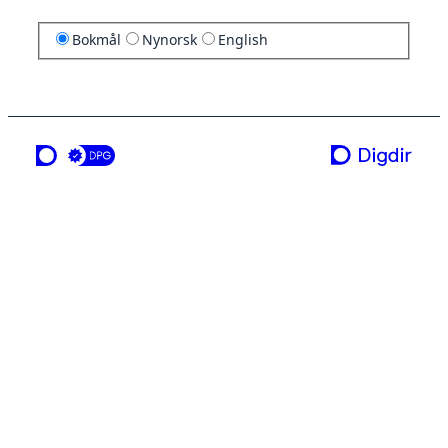
Bokmål
Nynorsk
English
en tjeneste fra