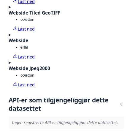
Last ned
Webside Tiled GeoTIFF
octet
bin
Last ned
Webside
tiff
tif
Last ned
Webside Jpeg2000
octet
bin
Last ned
API-er som tilgjengeliggjør dette
0
datasettet
Ingen registrerte API-er tilgjengeliggjør dette datasettet.