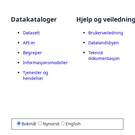
Datakataloger
Hjelp og veilednin
Datasett
Brukerveiledning
API-er
Datalandsbyen
Begreper
Teknisk
dokumentasjon
Informasjonsmodeller
Tjenester og
hendelser
Bokmål
Nynorsk
English