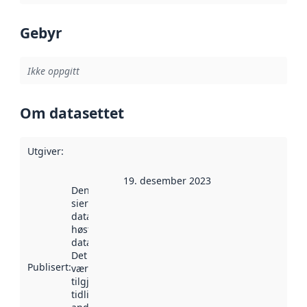
Gebyr
Ikke oppgitt
Om datasettet
Utgiver
:
19. desember 2023
Denne datoen
sier når
datasettet ble
høstet av
data.norge.no.
Det kan ha
Publisert
:
vært
tilgjengelig
tidligere