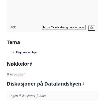
Les mer om
metadatakvalitet
her
URI:
Kopier
Tema
Regioner og byer
Nøkkelord
Ikke oppgitt
Diskusjoner på Datalandsbyen
0
Ingen diskusjoner funnet