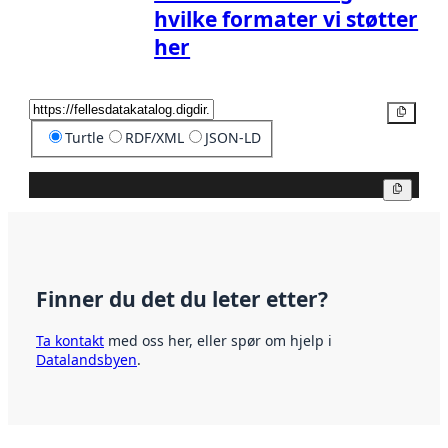
hvilke formater vi støtter
her
Kopier
Turtle
RDF/XML
JSON-LD
Kopier
Finner du det du leter etter?
Ta kontakt
med oss her, eller spør om hjelp i
Datalandsbyen
.