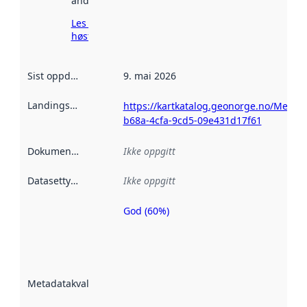
andre steder.
Les mer om
høsting her
Sist oppdatert
:
9. mai 2026
Landingsside
:
https://kartkatalog.geonorge.no/Metad
b68a-4cfa-9cd5-09e431d17f61
Dokumentasjon
:
Ikke oppgitt
Datasettype
:
Ikke oppgitt
God (60%)
Metadatakvalitet
er en indikator
på hvor godt
datasettene er
beskrevet ved
Metadatakvalitet
:
hjelp
avmetadata.