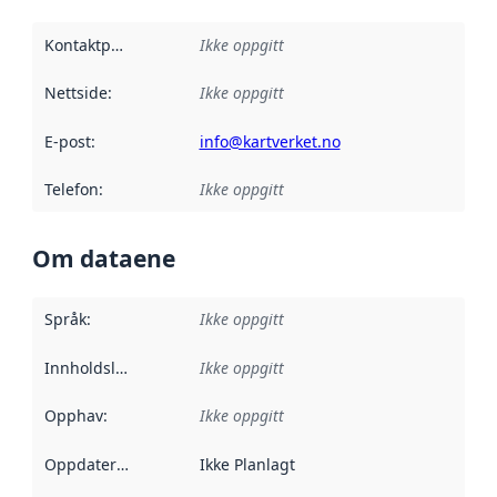
Kontaktpunkt
:
Ikke oppgitt
Nettside
:
Ikke oppgitt
E-post
:
info@kartverket.no
Telefon
:
Ikke oppgitt
Om dataene
Språk
:
Ikke oppgitt
Innholdsleverandører
Ikke oppgitt
:
Opphav
:
Ikke oppgitt
Oppdateringsfrekvens
Ikke Planlagt
: