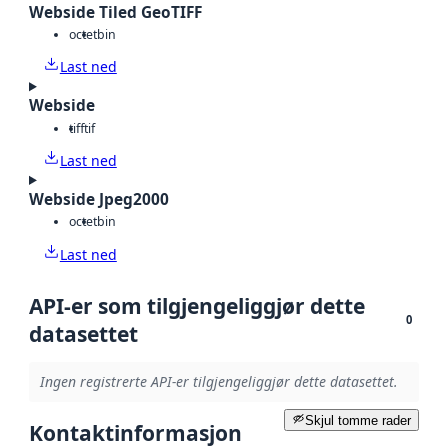
Webside Tiled GeoTIFF
octet
bin
Last ned
Webside
tiff
tif
Last ned
Webside Jpeg2000
octet
bin
Last ned
API-er som tilgjengeliggjør dette
0
datasettet
Ingen registrerte API-er tilgjengeliggjør dette datasettet.
Skjul tomme rader
Kontaktinformasjon