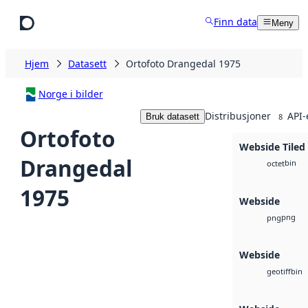
Hopp til hovedinnhold
Finn data
Meny
Hjem
Datasett
Ortofoto Drangedal 1975
Norge i bilder
Distribusjoner
API-
Bruk datasett
8
Ortofoto
Webside Tiled
Drangedal
bin
octet
1975
Webside
png
png
Webside
bin
geotiff