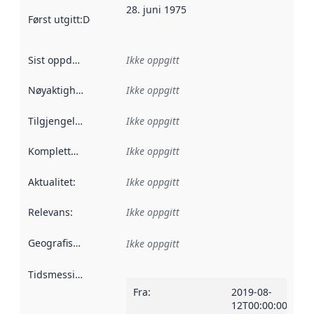
28. juni 1975
Først utgitt
:
Denne datoen sier når dataene i dette datasettet 
Sist oppdatert
:
Ikke oppgitt
Nøyaktighet
:
Ikke oppgitt
Tilgjengelighet
:
Ikke oppgitt
Kompletthet
:
Ikke oppgitt
Aktualitet
:
Ikke oppgitt
Relevans
:
Ikke oppgitt
Geografisk avgrensning
:
Ikke oppgitt
Tidsmessig avgrensning
:
Fra
:
2019-08-
12T00:00:00Z