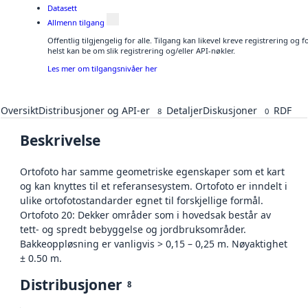
Datasett
Allmenn tilgang
Offentlig tilgjengelig for alle. Tilgang kan likevel kreve registrering o
helst kan be om slik registrering og/eller API-nøkler.
Les mer om tilgangsnivåer her
Oversikt
Distribusjoner og API-er
Detaljer
Diskusjoner
RDF
8
0
Beskrivelse
Ortofoto har samme geometriske egenskaper som et kart
og kan knyttes til et referansesystem. Ortofoto er inndelt i
ulike ortofotostandarder egnet til forskjellige formål.
Ortofoto 20: Dekker områder som i hovedsak består av
tett- og spredt bebyggelse og jordbruksområder.
Bakkeoppløsning er vanligvis > 0,15 – 0,25 m. Nøyaktighet
± 0.50 m.
Distribusjoner
8