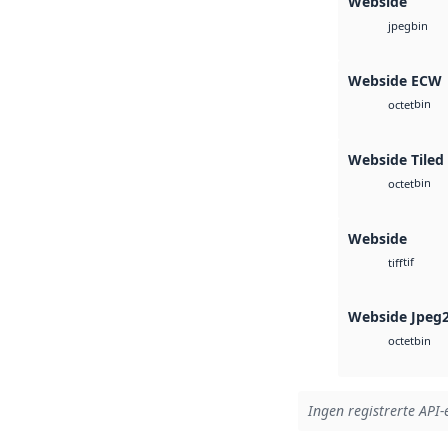
Webside
bin
jpeg
Webside ECW
bin
octet
Webside Tiled
bin
octet
Webside
tif
tiff
Webside Jpeg
bin
octet
Ingen registrerte API-e