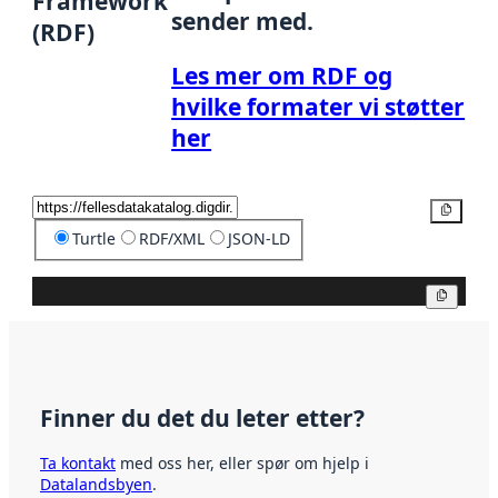
Framework
sender med.
(RDF)
Les mer om RDF og
hvilke formater vi støtter
her
Kopier
Turtle
RDF/XML
JSON-LD
Kopier
Finner du det du leter etter?
Ta kontakt
med oss her, eller spør om hjelp i
Datalandsbyen
.