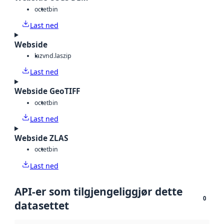
octet
bin
Last ned
Webside
laz
vnd.laszip
Last ned
Webside GeoTIFF
octet
bin
Last ned
Webside ZLAS
octet
bin
Last ned
API-er som tilgjengeliggjør dette
0
datasettet