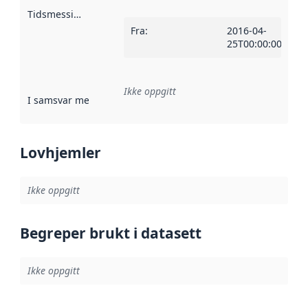
Tidsmessig avgrensning
:
Fra
:
2016-04-
25T00:00:00Z
Ikke oppgitt
I samsvar med
:
Referanse til en implementasjonsregel eller a
Lovhjemler
Ikke oppgitt
Begreper brukt i datasett
Ikke oppgitt