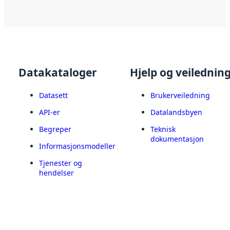
Datakataloger
Hjelp og veilednin
Datasett
Brukerveiledning
API-er
Datalandsbyen
Begreper
Teknisk
dokumentasjon
Informasjonsmodeller
Tjenester og
hendelser