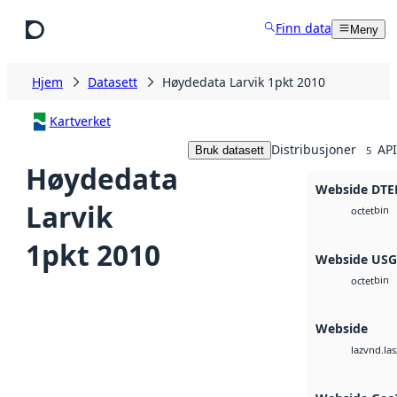
Hopp til hovedinnhold
Finn data
Meny
Hjem
Datasett
Høydedata Larvik 1pkt 2010
Kartverket
Distribusjoner
API
Bruk datasett
5
Høydedata
Webside DTE
Larvik
bin
octet
1pkt 2010
Webside US
bin
octet
Webside
vnd.las
laz