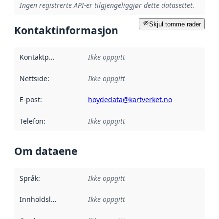
Ingen registrerte API-er tilgjengeliggjør dette datasettet.
Skjul tomme rader
Kontaktinformasjon
Kontaktpunkt
:
Ikke oppgitt
Nettside
:
Ikke oppgitt
E-post
:
hoydedata@kartverket.no
Telefon
:
Ikke oppgitt
Om dataene
Språk
:
Ikke oppgitt
Innholdsleverandører
Ikke oppgitt
: