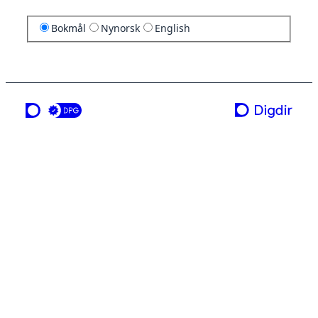
Bokmål
Nynorsk
English
en tjeneste fra