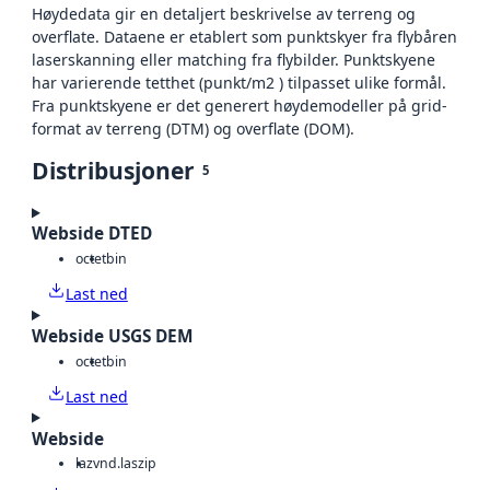
Høydedata gir en detaljert beskrivelse av terreng og
overflate. Dataene er etablert som punktskyer fra flybåren
laserskanning eller matching fra flybilder. Punktskyene
har varierende tetthet (punkt/m2 ) tilpasset ulike formål.
Fra punktskyene er det generert høydemodeller på grid-
format av terreng (DTM) og overflate (DOM).
Distribusjoner
5
Webside DTED
octet
bin
Last ned
Webside USGS DEM
octet
bin
Last ned
Webside
laz
vnd.laszip