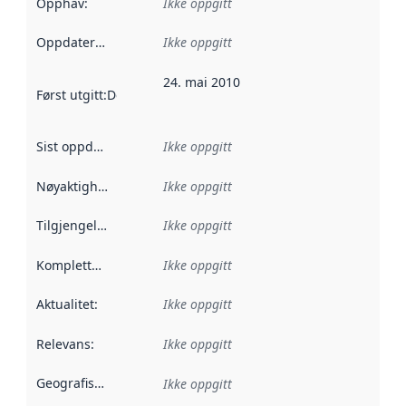
Opphav
:
Ikke oppgitt
Oppdateringsfrekvens
Ikke oppgitt
:
24. mai 2010
Først utgitt
:
Denne datoen sier når dataene i dette datasettet 
Sist oppdatert
:
Ikke oppgitt
Nøyaktighet
:
Ikke oppgitt
Tilgjengelighet
:
Ikke oppgitt
Kompletthet
:
Ikke oppgitt
Aktualitet
:
Ikke oppgitt
Relevans
:
Ikke oppgitt
Geografisk avgrensning
:
Ikke oppgitt