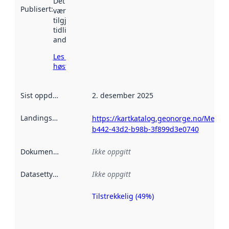
Det kan ha
Publisert
:
vært
tilgjengelig
tidligere
andre steder.
Les mer om
høsting her
Sist oppdatert
:
2. desember 2025
Landingsside
:
https://kartkatalog.geonorge.no/Metad
b442-43d2-b98b-3f899d3e0740
Dokumentasjon
:
Ikke oppgitt
Datasettype
:
Ikke oppgitt
Tilstrekkelig (49%)
Metadatakvalitet
er en indikator
på hvor godt