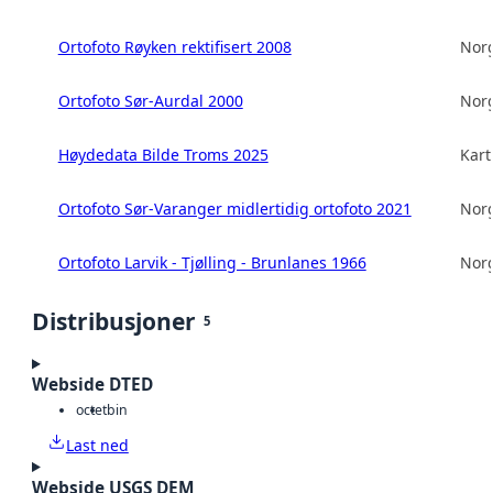
Ortofoto Røyken rektifisert 2008
Norg
Ortofoto Sør-Aurdal 2000
Norg
Høydedata Bilde Troms 2025
Kart
Ortofoto Sør-Varanger midlertidig ortofoto 2021
Norg
Ortofoto Larvik - Tjølling - Brunlanes 1966
Norg
Distribusjoner
5
Webside DTED
octet
bin
Last ned
Webside USGS DEM