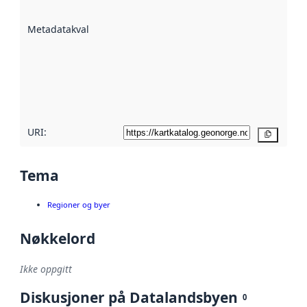
datasettene er
beskrevet ved
Metadatakvalitet
:
hjelp
avmetadata.
Les mer om
metadatakvalitet
her
URI:
Kopier
Tema
Regioner og byer
Nøkkelord
Ikke oppgitt
Diskusjoner på Datalandsbyen
0