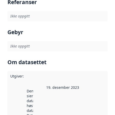
Referanser
Ikke oppgitt
Gebyr
Ikke oppgitt
Om datasettet
Utgiver
:
19. desember 2023
Denne datoen
sier når
datasettet ble
høstet av
data.norge.no.