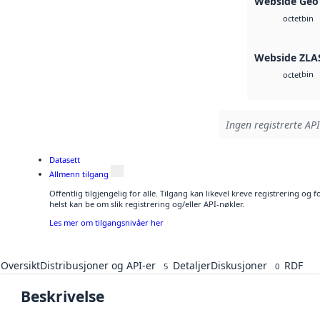
Webside Geo
bin
octet
Webside ZLA
bin
octet
Ingen registrerte API
Datasett
Allmenn tilgang
Offentlig tilgjengelig for alle. Tilgang kan likevel kreve registrering o
helst kan be om slik registrering og/eller API-nøkler.
Les mer om tilgangsnivåer her
Oversikt
Distribusjoner og API-er
Detaljer
Diskusjoner
RDF
5
0
Beskrivelse