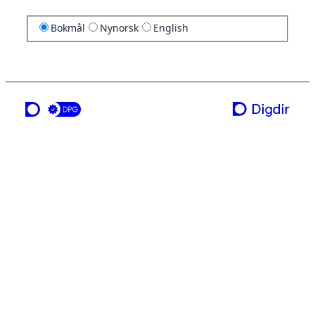
Bokmål
Nynorsk
English
en tjeneste fra