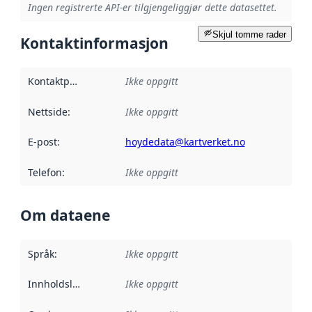
Ingen registrerte API-er tilgjengeliggjør dette datasettet.
Skjul tomme rader
Kontaktinformasjon
Kontaktpunkt
:
Ikke oppgitt
Nettside
:
Ikke oppgitt
E-post
:
hoydedata@kartverket.no
Telefon
:
Ikke oppgitt
Om dataene
Språk
:
Ikke oppgitt
Innholdsleverandører
Ikke oppgitt
: