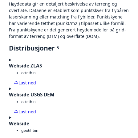
Høydedata gir en detaljert beskrivelse av terreng og
overflate. Dataene er etablert som punktskyer fra flybåren
laserskanning eller matching fra flybilder. Punktskyene
har varierende tetthet (punkt/m2 ) tilpasset ulike formål.
Fra punktskyene er det generert høydemodeller på grid-
format av terreng (DTM) og overflate (DOM).
Distribusjoner
5
Webside ZLAS
octet
bin
Last ned
Webside USGS DEM
octet
bin
Last ned
Webside
geotiff
bin