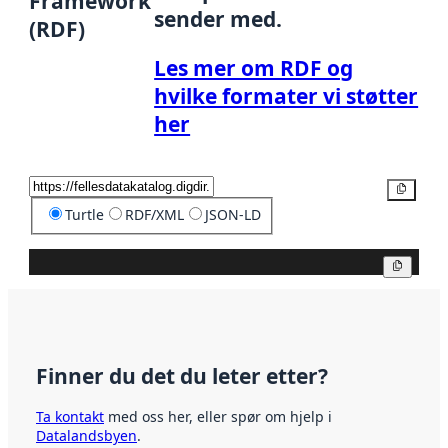
Framework
sender med.
(RDF)
Les mer om RDF og
hvilke formater vi støtter
her
Kopier
Turtle
RDF/XML
JSON-LD
Kopier
Finner du det du leter etter?
Ta kontakt
med oss her, eller spør om hjelp i
Datalandsbyen
.