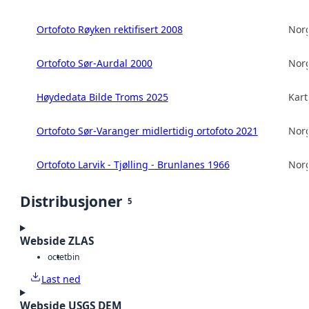
Ortofoto Røyken rektifisert 2008
Norg
Ortofoto Sør-Aurdal 2000
Norg
Høydedata Bilde Troms 2025
Kart
Ortofoto Sør-Varanger midlertidig ortofoto 2021
Norg
Ortofoto Larvik - Tjølling - Brunlanes 1966
Norg
Distribusjoner
5
Webside ZLAS
octet
bin
Last ned
Webside USGS DEM