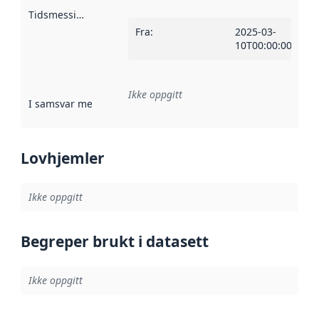
Tidsmessig avgrensning
:
Fra
:
2025-03-
10T00:00:00Z
Ikke oppgitt
I samsvar med
:
Referanse til en implementasjonsregel eller a
Lovhjemler
Ikke oppgitt
Begreper brukt i datasett
Ikke oppgitt