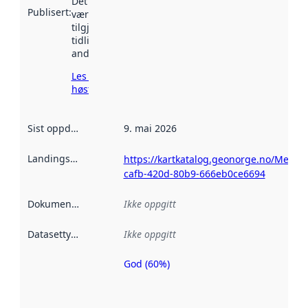
Det kan ha
Publisert
:
vært
tilgjengelig
tidligere
andre steder.
Les mer om
høsting her
Sist oppdatert
:
9. mai 2026
Landingsside
:
https://kartkatalog.geonorge.no/Metad
cafb-420d-80b9-666eb0ce6694
Dokumentasjon
:
Ikke oppgitt
Datasettype
:
Ikke oppgitt
God (60%)
Metadatakvalitet
er en indikator
på hvor godt