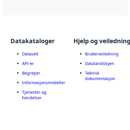
Datakataloger
Hjelp og veilednin
Datasett
Brukerveiledning
API-er
Datalandsbyen
Begreper
Teknisk
dokumentasjon
Informasjonsmodeller
Tjenester og
hendelser