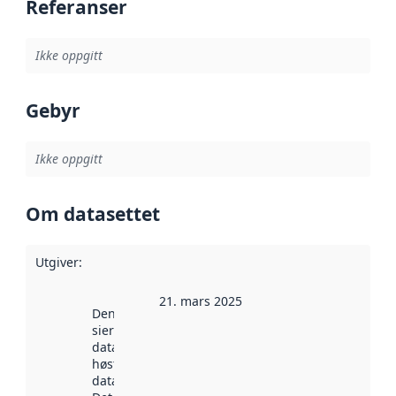
Referanser
Ikke oppgitt
Gebyr
Ikke oppgitt
Om datasettet
Utgiver
:
21. mars 2025
Denne datoen
sier når
datasettet ble
høstet av
data.norge.no.