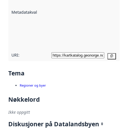
datasettene er
beskrevet ved
Metadatakvalitet
:
hjelp
avmetadata.
Les mer om
metadatakvalitet
her
URI:
Kopier
Tema
Regioner og byer
Nøkkelord
Ikke oppgitt
Diskusjoner på Datalandsbyen
0