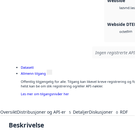
Webside
vnd.las
laz
Webside DTE
bin
octet
Ingen registrerte API
Datasett
Allmenn tilgang
Offentlig tilgjengelig for alle. Tilgang kan likevel kreve registrering o
helst kan be om slik registrering og/eller API-nøkler.
Les mer om tilgangsnivåer her
Oversikt
Distribusjoner og API-er
Detaljer
Diskusjoner
RDF
5
0
Beskrivelse