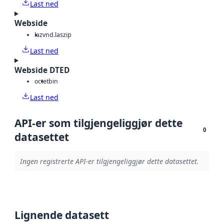
Last ned
Webside
laz
vnd.laszip
Last ned
Webside DTED
octet
bin
Last ned
API-er som tilgjengeliggjør dette
0
datasettet
Ingen registrerte API-er tilgjengeliggjør dette datasettet.
Lignende datasett