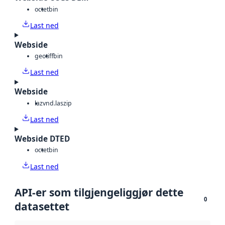
octet
bin
Last ned
Webside
geotiff
bin
Last ned
Webside
laz
vnd.laszip
Last ned
Webside DTED
octet
bin
Last ned
API-er som tilgjengeliggjør dette
0
datasettet