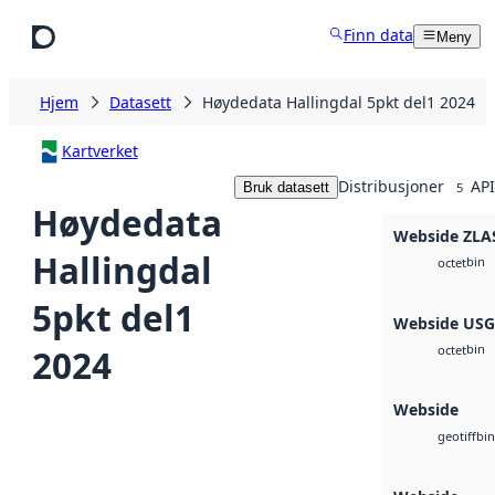
Hopp til hovedinnhold
Finn data
Meny
Hjem
Datasett
Høydedata Hallingdal 5pkt del1 2024
Kartverket
Distribusjoner
API
Bruk datasett
5
Høydedata
Webside ZLA
Hallingdal
bin
octet
5pkt del1
Webside US
bin
2024
octet
Webside
bin
geotiff