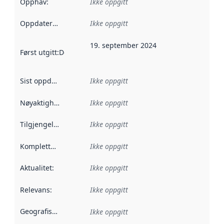
Opphav
:
Ikke oppgitt
Oppdateringsfrekvens
Ikke oppgitt
:
19. september 2024
Først utgitt
:
Denne datoen sier når dataene i dette datasettet 
Sist oppdatert
:
Ikke oppgitt
Nøyaktighet
:
Ikke oppgitt
Tilgjengelighet
:
Ikke oppgitt
Kompletthet
:
Ikke oppgitt
Aktualitet
:
Ikke oppgitt
Relevans
:
Ikke oppgitt
Geografisk avgrensning
:
Ikke oppgitt