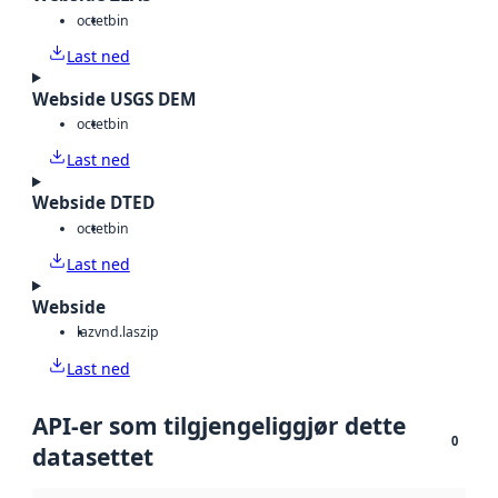
octet
bin
Last ned
Webside USGS DEM
octet
bin
Last ned
Webside DTED
octet
bin
Last ned
Webside
laz
vnd.laszip
Last ned
API-er som tilgjengeliggjør dette
0
datasettet