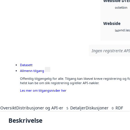
Webside DTE
bin
octet
Webside
vnd.las
laz
Ingen registrerte API
Datasett
Allmenn tilgang
Offentlig tilgjengelig for alle. Tilgang kan likevel kreve registrering o
helst kan be om slik registrering og/eller API-nøkler.
Les mer om tilgangsnivåer her
Oversikt
Distribusjoner og API-er
Detaljer
Diskusjoner
RDF
5
0
Beskrivelse