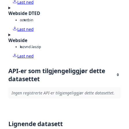
Last ned
Webside DTED
octet
bin
Last ned
Webside
laz
vnd.laszip
Last ned
API-er som tilgjengeliggjør dette
0
datasettet
Ingen registrerte API-er tilgjengeliggjør dette datasettet.
Lignende datasett