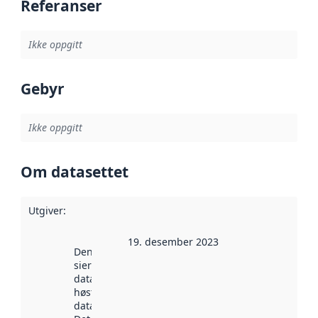
Referanser
Ikke oppgitt
Gebyr
Ikke oppgitt
Om datasettet
Utgiver
:
19. desember 2023
Denne datoen
sier når
datasettet ble
høstet av
data.norge.no.