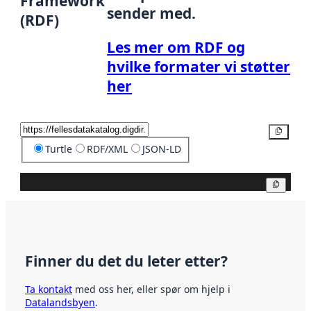
Framework
sender med.
(RDF)
Les mer om RDF og
hvilke formater vi støtter
her
Kopier
Turtle
RDF/XML
JSON-LD
Kopier
Finner du det du leter etter?
Ta kontakt
med oss her, eller spør om hjelp i
Datalandsbyen
.