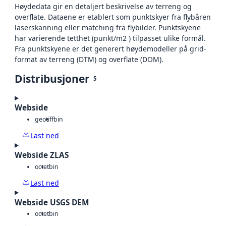
Høydedata gir en detaljert beskrivelse av terreng og
overflate. Dataene er etablert som punktskyer fra flybåren
laserskanning eller matching fra flybilder. Punktskyene
har varierende tetthet (punkt/m2 ) tilpasset ulike formål.
Fra punktskyene er det generert høydemodeller på grid-
format av terreng (DTM) og overflate (DOM).
Distribusjoner
5
Webside
geotiff
bin
Last ned
Webside ZLAS
octet
bin
Last ned
Webside USGS DEM
octet
bin