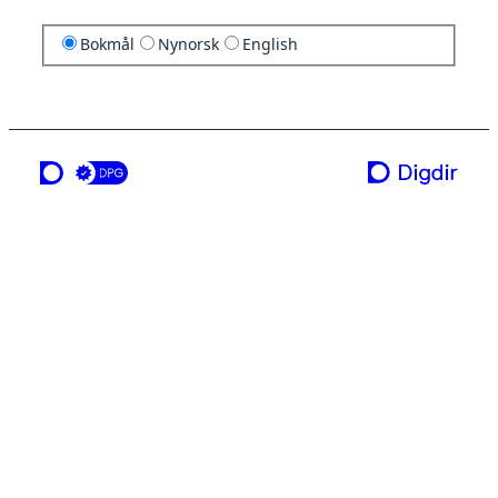
Bokmål
Nynorsk
English
en tjeneste fra