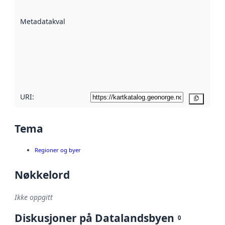
datasettene er
beskrevet ved
Metadatakvalitet
:
hjelp
avmetadata.
Les mer om
metadatakvalitet
her
URI:
Kopier
Tema
Regioner og byer
Nøkkelord
Ikke oppgitt
Diskusjoner på Datalandsbyen
0