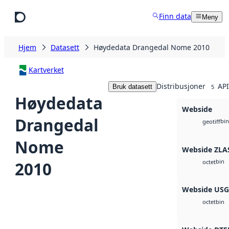
Hopp til hovedinnhold
Finn data
Meny
Hjem
Datasett
Høydedata Drangedal Nome 2010
Kartverket
Distribusjoner
API
Bruk datasett
5
Høydedata
Webside
Drangedal
bin
geotiff
Nome
Webside ZLA
bin
2010
octet
Webside US
bin
octet