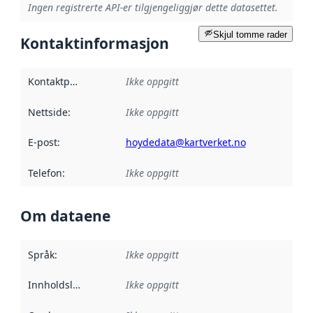
Ingen registrerte API-er tilgjengeliggjør dette datasettet.
Skjul tomme rader
Kontaktinformasjon
Kontaktpunkt
:
Ikke oppgitt
Nettside
:
Ikke oppgitt
E-post
:
hoydedata@kartverket.no
Telefon
:
Ikke oppgitt
Om dataene
Språk
:
Ikke oppgitt
Innholdsleverandører
Ikke oppgitt
: