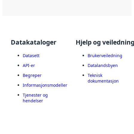
Datakataloger
Hjelp og veilednin
Datasett
Brukerveiledning
API-er
Datalandsbyen
Begreper
Teknisk
dokumentasjon
Informasjonsmodeller
Tjenester og
hendelser