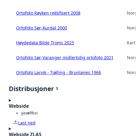
Ortofoto Røyken rektifisert 2008
Norg
Ortofoto Sør-Aurdal 2000
Norg
Høydedata Bilde Troms 2025
Kart
Ortofoto Sør-Varanger midlertidig ortofoto 2021
Norg
Ortofoto Larvik - Tjølling - Brunlanes 1966
Norg
Distribusjoner
5
Webside
geotiff
bin
Last ned
Webside ZLAS