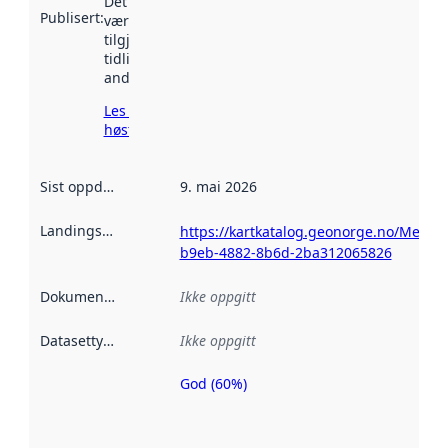
Det kan ha
Publisert
:
vært
tilgjengelig
tidligere
andre steder.
Les mer om
høsting her
Sist oppdatert
:
9. mai 2026
Landingsside
:
https://kartkatalog.geonorge.no/Metad
b9eb-4882-8b6d-2ba312065826
Dokumentasjon
:
Ikke oppgitt
Datasettype
:
Ikke oppgitt
God (60%)
Metadatakvalitet
er en indikator
på hvor godt