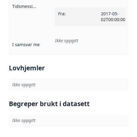
Tidsmessig avgrensning
:
Fra
:
2017-05-
02T00:00:00Z
Ikke oppgitt
I samsvar med
:
Referanse til en implementasjonsregel eller a
Lovhjemler
Ikke oppgitt
Begreper brukt i datasett
Ikke oppgitt