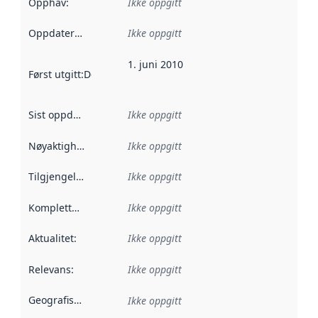
Opphav
:
Ikke oppgitt
Oppdateringsfrekvens
Ikke oppgitt
:
1. juni 2010
Først utgitt
:
Denne datoen sier når dataene i dette datasettet 
Sist oppdatert
:
Ikke oppgitt
Nøyaktighet
:
Ikke oppgitt
Tilgjengelighet
:
Ikke oppgitt
Kompletthet
:
Ikke oppgitt
Aktualitet
:
Ikke oppgitt
Relevans
:
Ikke oppgitt
Geografisk avgrensning
:
Ikke oppgitt