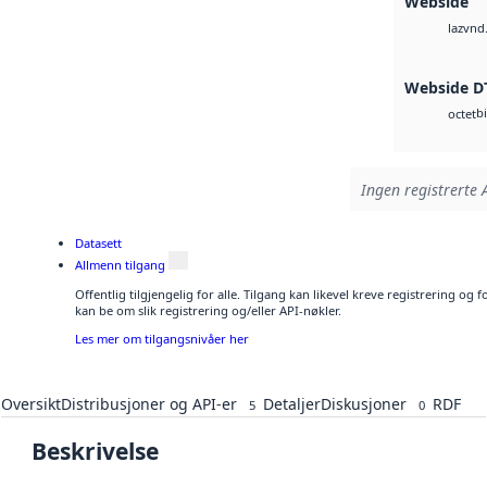
Webside
vnd.
laz
Webside D
b
octet
Ingen registrerte A
Datasett
Allmenn tilgang
Offentlig tilgjengelig for alle. Tilgang kan likevel kreve registrering o
kan be om slik registrering og/eller API-nøkler.
Les mer om tilgangsnivåer her
Oversikt
Distribusjoner og API-er
Detaljer
Diskusjoner
RDF
5
0
Beskrivelse