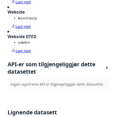
Last ned
Webside
laz
vnd.laszip
Last ned
Webside DTED
octet
bin
Last ned
API-er som tilgjengeliggjør dette
0
datasettet
Ingen registrerte API-er tilgjengeliggjør dette datasettet.
Lignende datasett