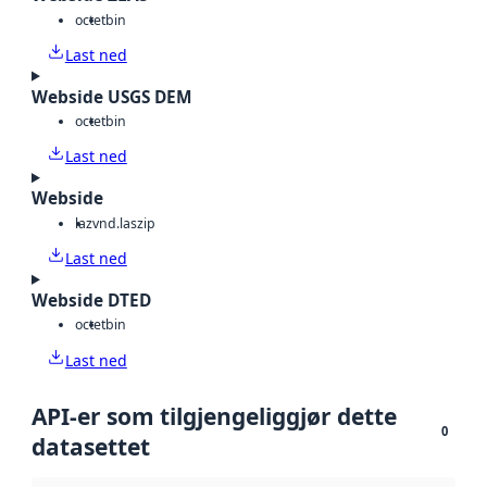
octet
bin
Last ned
Webside USGS DEM
octet
bin
Last ned
Webside
laz
vnd.laszip
Last ned
Webside DTED
octet
bin
Last ned
API-er som tilgjengeliggjør dette
0
datasettet