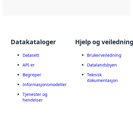
Datakataloger
Hjelp og veilednin
Datasett
Brukerveiledning
API-er
Datalandsbyen
Begreper
Teknisk
dokumentasjon
Informasjonsmodeller
Tjenester og
hendelser