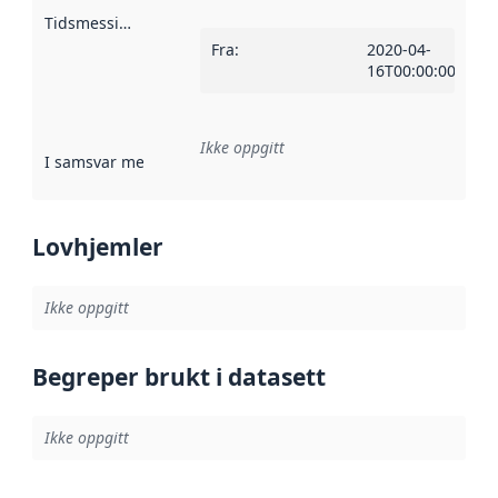
Tidsmessig avgrensning
:
Fra
:
2020-04-
16T00:00:00Z
Ikke oppgitt
I samsvar med
:
Referanse til en implementasjonsregel eller a
Lovhjemler
Ikke oppgitt
Begreper brukt i datasett
Ikke oppgitt