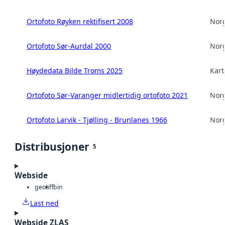
Ortofoto Røyken rektifisert 2008
Norg
Ortofoto Sør-Aurdal 2000
Norg
Høydedata Bilde Troms 2025
Kart
Ortofoto Sør-Varanger midlertidig ortofoto 2021
Norg
Ortofoto Larvik - Tjølling - Brunlanes 1966
Norg
Distribusjoner
5
Webside
geotiff
bin
Last ned
Webside ZLAS