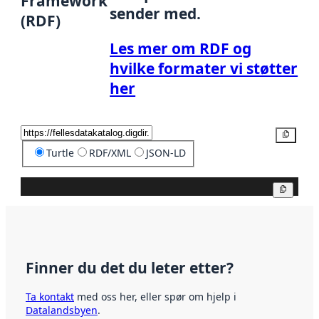
Framework
sender med.
(RDF)
Les mer om RDF og
hvilke formater vi støtter
her
Kopier
Turtle
RDF/XML
JSON-LD
Kopier
Finner du det du leter etter?
Ta kontakt
med oss her, eller spør om hjelp i
Datalandsbyen
.