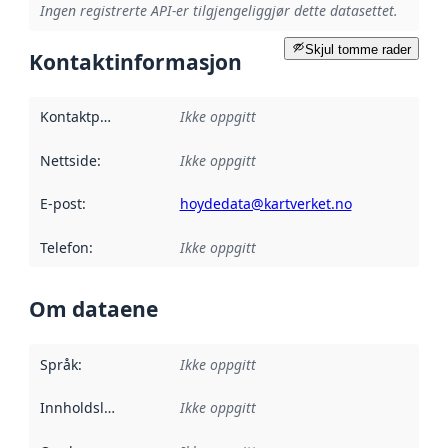
Ingen registrerte API-er tilgjengeliggjør dette datasettet.
Skjul tomme rader
Kontaktinformasjon
Kontaktpunkt
:
Ikke oppgitt
Nettside
:
Ikke oppgitt
E-post
:
hoydedata@kartverket.no
Telefon
:
Ikke oppgitt
Om dataene
Språk
:
Ikke oppgitt
Innholdsleverandører
Ikke oppgitt
: