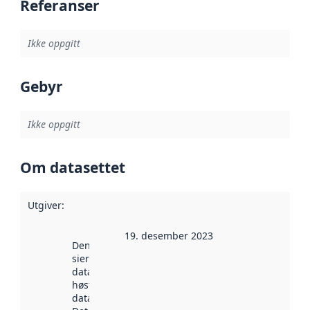
Referanser
Ikke oppgitt
Gebyr
Ikke oppgitt
Om datasettet
Utgiver
:
19. desember 2023
Denne datoen
sier når
datasettet ble
høstet av
data.norge.no.