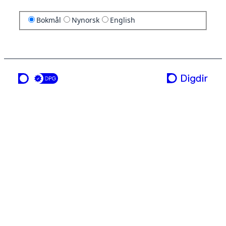
Bokmål
Nynorsk
English
en tjeneste fra