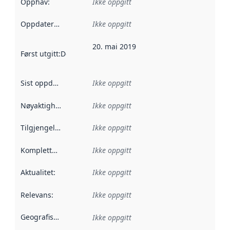
Opphav
:
Ikke oppgitt
Oppdateringsfrekvens
Ikke oppgitt
:
20. mai 2019
Først utgitt
:
Denne datoen sier når dataene i dette datasettet 
Sist oppdatert
:
Ikke oppgitt
Nøyaktighet
:
Ikke oppgitt
Tilgjengelighet
:
Ikke oppgitt
Kompletthet
:
Ikke oppgitt
Aktualitet
:
Ikke oppgitt
Relevans
:
Ikke oppgitt
Geografisk avgrensning
:
Ikke oppgitt