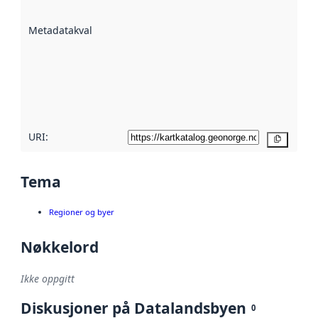
datasettene er
beskrevet ved
Metadatakvalitet
:
hjelp
avmetadata.
Les mer om
metadatakvalitet
her
URI:
Kopier
Tema
Regioner og byer
Nøkkelord
Ikke oppgitt
Diskusjoner på Datalandsbyen
0