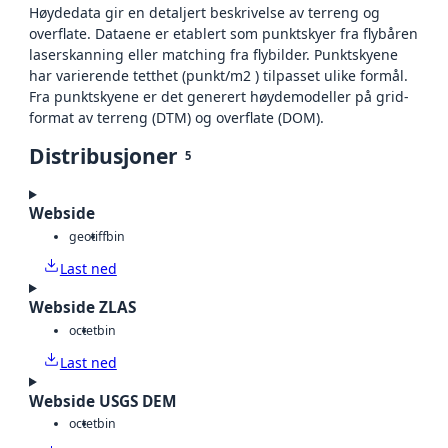
Høydedata gir en detaljert beskrivelse av terreng og
overflate. Dataene er etablert som punktskyer fra flybåren
laserskanning eller matching fra flybilder. Punktskyene
har varierende tetthet (punkt/m2 ) tilpasset ulike formål.
Fra punktskyene er det generert høydemodeller på grid-
format av terreng (DTM) og overflate (DOM).
Distribusjoner
5
Webside
geotiff
bin
Last ned
Webside ZLAS
octet
bin
Last ned
Webside USGS DEM
octet
bin