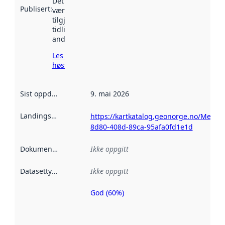
Det kan ha
Publisert
:
vært
tilgjengelig
tidligere
andre steder.
Les mer om
høsting her
Sist oppdatert
:
9. mai 2026
Landingsside
:
https://kartkatalog.geonorge.no/Metad
8d80-408d-89ca-95afa0fd1e1d
Dokumentasjon
:
Ikke oppgitt
Datasettype
:
Ikke oppgitt
God (60%)
Metadatakvalitet
er en indikator
på hvor godt