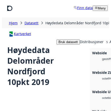
Hopp til hovedinnhold
Finn data
Meny
Hjem
Datasett
Høydedata Delområder Nordfjord 10pk
Kartverket
Distribusjoner
Bruk datasett
5
Høydedata
Webside
Delområder
geotiff
Nordfjord
Webside Z
b
10pkt 2019
octet
Webside U
b
octet