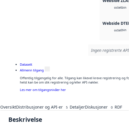
Webside ZLA
bin
octet
Webside DTE
bin
octet
Ingen registrerte API
Datasett
Allmenn tilgang
Offentlig tilgjengelig for alle. Tilgang kan likevel kreve registrering o
helst kan be om slik registrering og/eller API-nøkler.
Les mer om tilgangsnivåer her
Oversikt
Distribusjoner og API-er
Detaljer
Diskusjoner
RDF
5
0
Beskrivelse