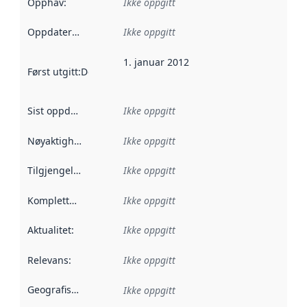
Opphav
:
Ikke oppgitt
Oppdateringsfrekvens
Ikke oppgitt
:
1. januar 2012
Først utgitt
:
Denne datoen sier når dataene i dette datasettet 
Sist oppdatert
:
Ikke oppgitt
Nøyaktighet
:
Ikke oppgitt
Tilgjengelighet
:
Ikke oppgitt
Kompletthet
:
Ikke oppgitt
Aktualitet
:
Ikke oppgitt
Relevans
:
Ikke oppgitt
Geografisk avgrensning
:
Ikke oppgitt