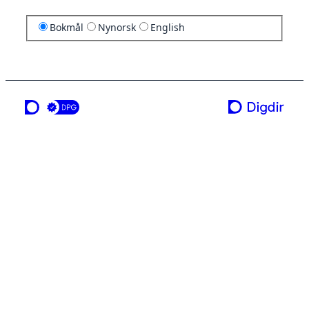
Bokmål
Nynorsk
English
en tjeneste fra