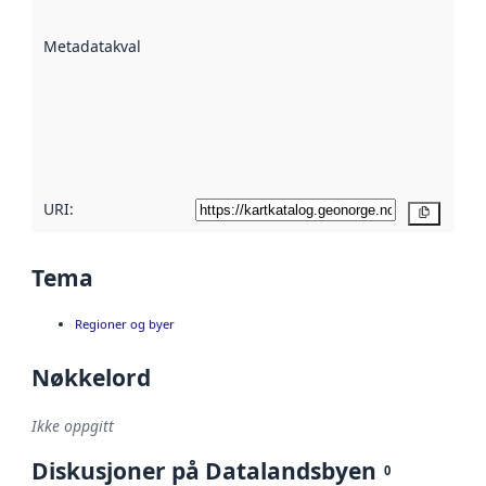
datasettene er
beskrevet ved
Metadatakvalitet
:
hjelp
avmetadata.
Les mer om
metadatakvalitet
her
URI:
Kopier
Tema
Regioner og byer
Nøkkelord
Ikke oppgitt
Diskusjoner på Datalandsbyen
0