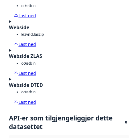
octet
bin
Last ned
Webside
laz
vnd.laszip
Last ned
Webside ZLAS
octet
bin
Last ned
Webside DTED
octet
bin
Last ned
API-er som tilgjengeliggjør dette
0
datasettet