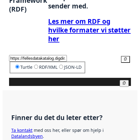
Framework
sender med.
(RDF)
Les mer om RDF og
hvilke formater vi støtter
her
Kopier
Turtle
RDF/XML
JSON-LD
Kopier
Finner du det du leter etter?
Ta kontakt
med oss her, eller spør om hjelp i
Datalandsbyen
.