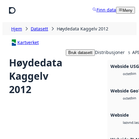
Hopp til hovedinnhold
Finn data
Meny
Hjem
Datasett
Høydedata Kaggelv 2012
Kartverket
Distribusjoner
API
Bruk datasett
5
Høydedata
Webside US
Kaggelv
bin
octet
2012
Webside Geo
bin
octet
Webside
vnd.las
laz