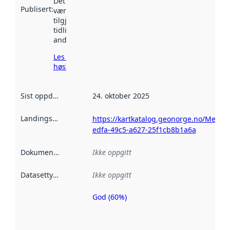
Det kan ha
Publisert
:
vært
tilgjengelig
tidligere
andre steder.
Les mer om
høsting her
Sist oppdatert
:
24. oktober 2025
Landingsside
:
https://kartkatalog.geonorge.no/Metad
edfa-49c5-a627-25f1cb8b1a6a
Dokumentasjon
:
Ikke oppgitt
Datasettype
:
Ikke oppgitt
God (60%)
Metadatakvalitet
er en indikator
på hvor godt