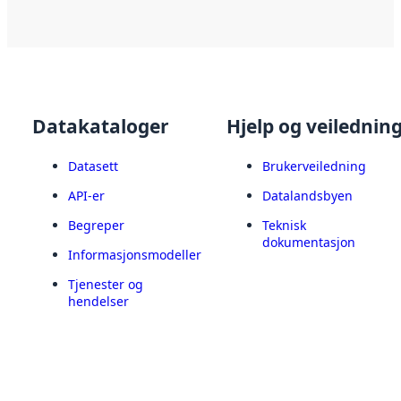
Datakataloger
Hjelp og veilednin
Datasett
Brukerveiledning
API-er
Datalandsbyen
Begreper
Teknisk
dokumentasjon
Informasjonsmodeller
Tjenester og
hendelser