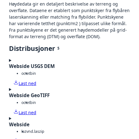
Høydedata gir en detaljert beskrivelse av terreng og
overflate. Dataene er etablert som punktskyer fra flybåren
laserskanning eller matching fra flybilder. Punktskyene
har varierende tetthet (punkt/m2 ) tilpasset ulike formål.
Fra punktskyene er det generert høydemodeller på grid-
format av terreng (DTM) og overflate (DOM).
Distribusjoner
5
Webside USGS DEM
octet
bin
Last ned
Webside GeoTIFF
octet
bin
Last ned
Webside
laz
vnd.laszip