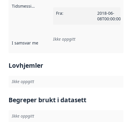
Tidsmessig avgrensning
:
Fra
:
2018-06-
08T00:00:00Z
Ikke oppgitt
I samsvar med
:
Referanse til en implementasjonsregel eller a
Lovhjemler
Ikke oppgitt
Begreper brukt i datasett
Ikke oppgitt