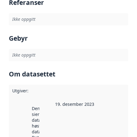
Referanser
Ikke oppgitt
Gebyr
Ikke oppgitt
Om datasettet
Utgiver
:
19. desember 2023
Denne datoen
sier når
datasettet ble
høstet av
data.norge.no.