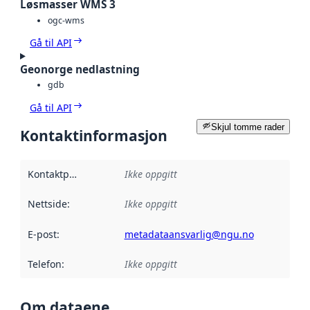
Løsmasser WMS 3
ogc-wms
Gå til API
Geonorge nedlastning
gdb
Gå til API
Skjul tomme rader
Kontaktinformasjon
Kontaktpunkt
:
Ikke oppgitt
Nettside
:
Ikke oppgitt
E-post
:
metadataansvarlig@ngu.no
Telefon
:
Ikke oppgitt
Om dataene