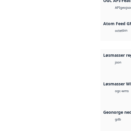
OGC API-Feat
geojso
API
Atom Feed G
bin
octet
Løsmasser reg
json
Løsmasser W
ogc-wms
Geonorge ned
gdb