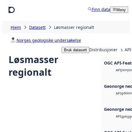
Hopp til hovedinnhold
Finn data
Meny
Hjem
Datasett
Løsmasser regionalt
Norges geologiske undersøkelse
Distribusjoner
API
Bruk datasett
5
Løsmasser
OGC API-Feat
regionalt
json
js
API
Geonorge ned
gdb
bi
API
Geonorge ned
gpkg
g
API