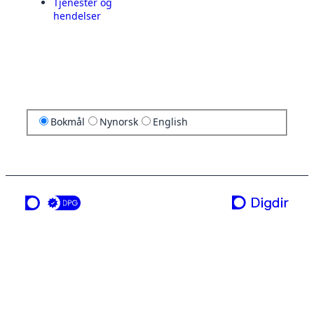
Tjenester og
hendelser
Bokmål
Nynorsk
English
en tjeneste fra