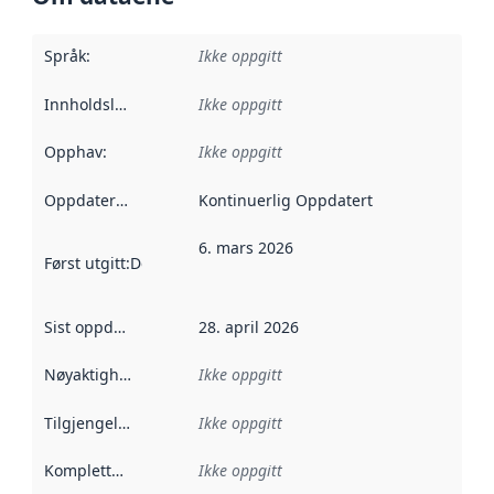
Språk
:
Ikke oppgitt
Innholdsleverandører
Ikke oppgitt
:
Opphav
:
Ikke oppgitt
Oppdateringsfrekvens
Kontinuerlig Oppdatert
:
6. mars 2026
Først utgitt
:
Denne datoen sier når dataene i dette datasettet 
Sist oppdatert
:
28. april 2026
Nøyaktighet
:
Ikke oppgitt
Tilgjengelighet
:
Ikke oppgitt
Kompletthet
:
Ikke oppgitt