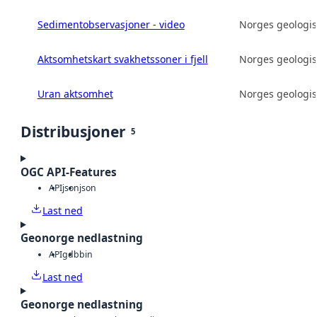
Sedimentobservasjoner - video
Norges geologis
Aktsomhetskart svakhetssoner i fjell
Norges geologis
Uran aktsomhet
Norges geologis
Distribusjoner
5
OGC API-Features
API
json
json
Last ned
Geonorge nedlastning
API
gdb
bin
Last ned
Geonorge nedlastning