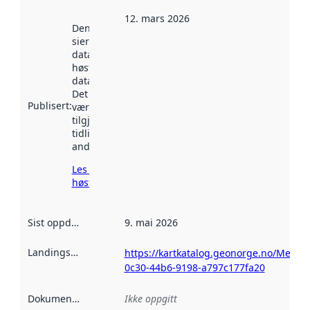
12. mars 2026
Denne datoen
sier når
datasettet ble
høstet av
data.norge.no.
Det kan ha
Publisert
:
vært
tilgjengelig
tidligere
andre steder.
Les mer om
høsting her
Sist oppdatert
:
9. mai 2026
Landingsside
:
https://kartkatalog.geonorge.no/Metad
0c30-44b6-9198-a797c177fa20
Dokumentasjon
:
Ikke oppgitt