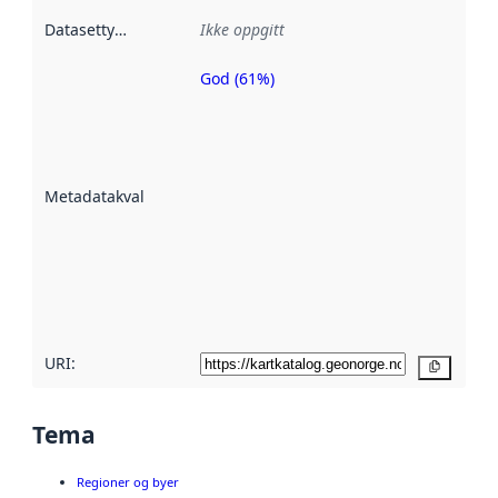
Datasettype
:
Ikke oppgitt
God (61%)
Metadatakvalitet
er en indikator
på hvor godt
datasettene er
beskrevet ved
Metadatakvalitet
:
hjelp
avmetadata.
Les mer om
metadatakvalitet
her
URI:
Kopier
Tema
Regioner og byer