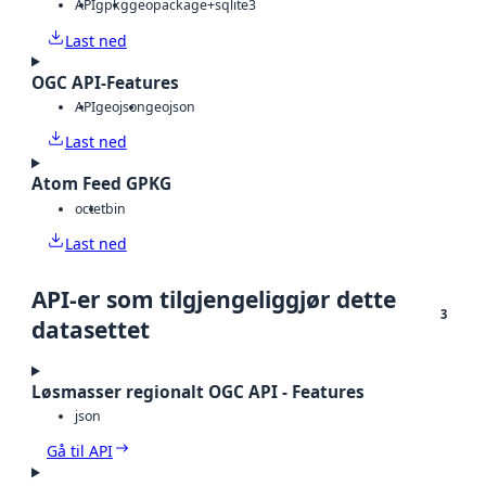
API
gpkg
geopackage+sqlite3
Last ned
OGC API-Features
API
geojson
geojson
Last ned
Atom Feed GPKG
octet
bin
Last ned
API-er som tilgjengeliggjør dette
3
datasettet
Løsmasser regionalt OGC API - Features
json
Gå til API