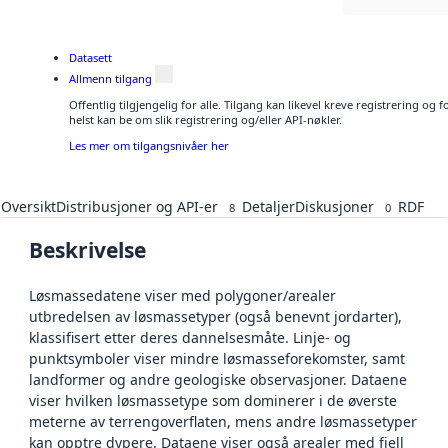
Datasett
Allmenn tilgang
Offentlig tilgjengelig for alle. Tilgang kan likevel kreve registrering o
helst kan be om slik registrering og/eller API-nøkler.
Les mer om tilgangsnivåer her
Oversikt
Distribusjoner og API-er
Detaljer
Diskusjoner
RDF
8
0
Beskrivelse
Løsmassedatene viser med polygoner/arealer
utbredelsen av løsmassetyper (også benevnt jordarter),
klassifisert etter deres dannelsesmåte. Linje- og
punktsymboler viser mindre løsmasseforekomster, samt
landformer og andre geologiske observasjoner. Dataene
viser hvilken løsmassetype som dominerer i de øverste
meterne av terrengoverflaten, mens andre løsmassetyper
kan opptre dypere. Dataene viser også arealer med fjell