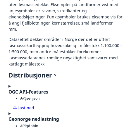
uten løsmassedekke. Eksempler på landformer vist med
linjesymboler er raviner, skredkanter og
elvenedskjæringer. Punktsymboler brukes eksempelvis for
å angi fjellblotninger, kornstørrelser, små landformer
mm.
Datasettet dekker områder i Norge der det er utført
løsmassekartlegging hovedsakelig i målestokk 1:100.000 -
1:500.000, men andre målestokker forekommer.
Løsmassedataenes romlige nøyaktighet samsvarer med
kartlagt målestokk.
Distribusjoner
5
OGC API-Features
API
json
json
Last ned
Geonorge nedlastning
API
gdb
bin