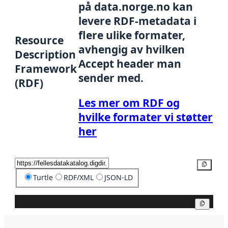
på data.norge.no kan
levere RDF-metadata i
flere ulike formater,
Resource
avhengig av hvilken
Description
Accept header man
Framework
sender med.
(RDF)
Les mer om RDF og
hvilke formater vi støtter
her
Kopier
Turtle
RDF/XML
JSON-LD
Kopier