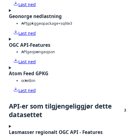
Last ned
Geonorge nedlastning
API
gpkg
geopackage+sqlite3
Last ned
OGC API-Features
API
geojson
geojson
Last ned
Atom Feed GPKG
octet
bin
Last ned
API-er som tilgjengeliggjør dette
3
datasettet
Løsmasser regionalt OGC API - Features