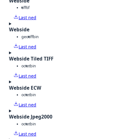
Webside
tiff
tif
Last ned
Webside
geotiff
bin
Last ned
Webside Tiled TIFF
octet
bin
Last ned
Webside ECW
octet
bin
Last ned
Webside Jpeg2000
octet
bin
Last ned