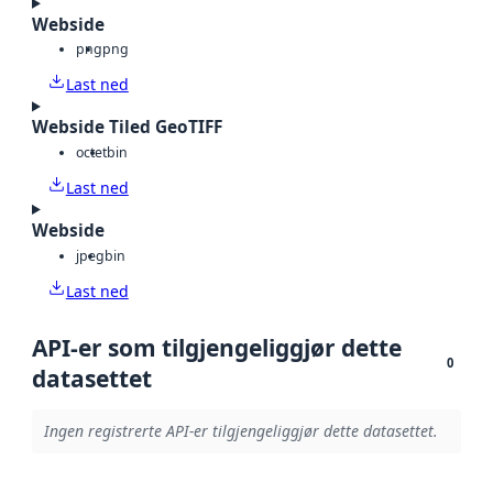
Webside
png
png
Last ned
Webside Tiled GeoTIFF
octet
bin
Last ned
Webside
jpeg
bin
Last ned
API-er som tilgjengeliggjør dette
0
datasettet
Ingen registrerte API-er tilgjengeliggjør dette datasettet.