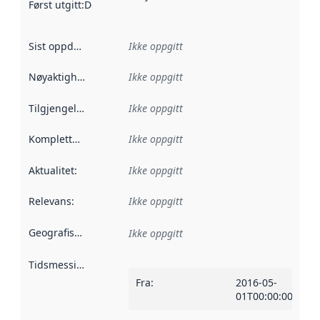
Først utgitt
:
Denne datoen sier når dataene i dette datasettet 
Sist oppdatert
:
Ikke oppgitt
Nøyaktighet
:
Ikke oppgitt
Tilgjengelighet
:
Ikke oppgitt
Kompletthet
:
Ikke oppgitt
Aktualitet
:
Ikke oppgitt
Relevans
:
Ikke oppgitt
Geografisk avgrensning
:
Ikke oppgitt
Tidsmessig avgrensning
:
Fra
:
2016-05-
01T00:00:00Z