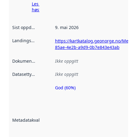
Les mer om
høsting her
Sist oppdatert
:
9. mai 2026
Landingsside
:
https://kartkatalog.geonorge.no/Metad
85ae-4e2b-a9d9-0b7e843e43ab
Dokumentasjon
:
Ikke oppgitt
Datasettype
:
Ikke oppgitt
God (60%)
Metadatakvalitet
er en indikator
på hvor godt
datasettene er
beskrevet ved
Metadatakvalitet
:
hjelp
avmetadata.
Les mer om