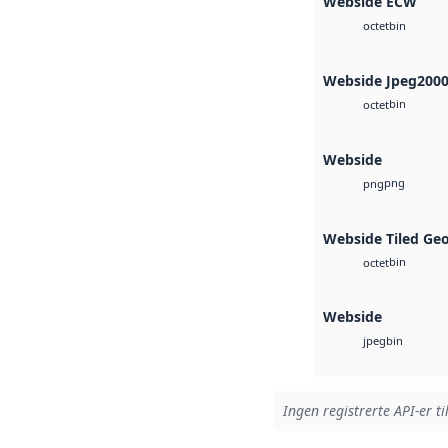
Webside ECW
bin
octet
Webside Jpeg200
bin
octet
Webside
png
png
Webside Tiled Ge
bin
octet
Webside
bin
jpeg
Ingen registrerte API-er ti