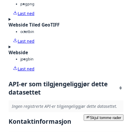
png
png
Last ned
Webside Tiled GeoTIFF
octet
bin
Last ned
Webside
jpeg
bin
Last ned
API-er som tilgjengeliggjør dette
0
datasettet
Ingen registrerte API-er tilgjengeliggjør dette datasettet.
Skjul tomme rader
Kontaktinformasjon