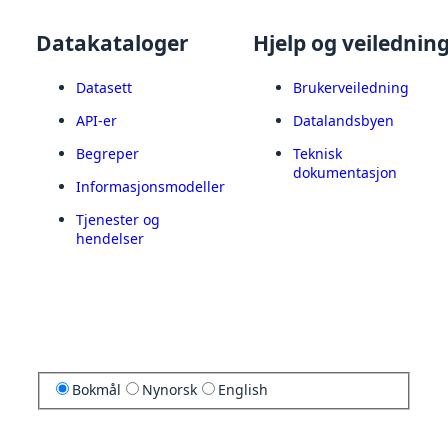
Datakataloger
Hjelp og veilednin
Datasett
Brukerveiledning
API-er
Datalandsbyen
Begreper
Teknisk
dokumentasjon
Informasjonsmodeller
Tjenester og
hendelser
Bokmål
Nynorsk
English