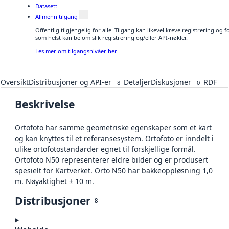
Datasett
Allmenn tilgang
Offentlig tilgjengelig for alle. Tilgang kan likevel kreve registrering og
som helst kan be om slik registrering og/eller API-nøkler.
Les mer om tilgangsnivåer her
Oversikt
Distribusjoner og API-er
Detaljer
Diskusjoner
RDF
8
0
Beskrivelse
Ortofoto har samme geometriske egenskaper som et kart
og kan knyttes til et referansesystem. Ortofoto er inndelt i
ulike ortofotostandarder egnet til forskjellige formål.
Ortofoto N50 representerer eldre bilder og er produsert
spesielt for Kartverket. Orto N50 har bakkeoppløsning 1,0
m. Nøyaktighet ± 10 m.
Distribusjoner
8