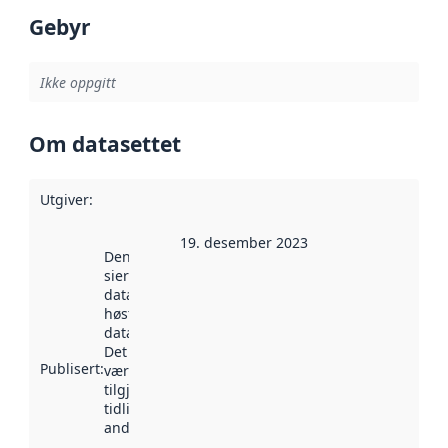
Gebyr
Ikke oppgitt
Om datasettet
Utgiver
:
19. desember 2023
Denne datoen
sier når
datasettet ble
høstet av
data.norge.no.
Det kan ha
Publisert
:
vært
tilgjengelig
tidligere
andre steder.