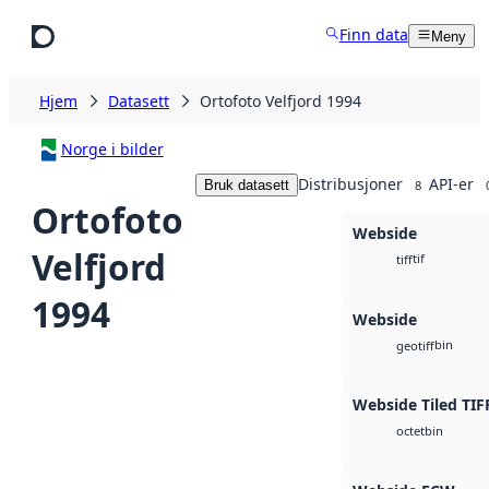
Hopp til hovedinnhold
Finn data
Meny
Hjem
Datasett
Ortofoto Velfjord 1994
Norge i bilder
Distribusjoner
API-er
Bruk datasett
8
Ortofoto
Webside
Velfjord
tif
tiff
1994
Webside
bin
geotiff
Webside Tiled TIF
bin
octet