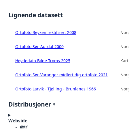
Lignende datasett
Ortofoto Røyken rektifisert 2008
Norg
Ortofoto Sør-Aurdal 2000
Norg
Høydedata Bilde Troms 2025
Kart
Ortofoto Sør-Varanger midlertidig ortofoto 2021
Norg
Ortofoto Larvik - Tjølling - Brunlanes 1966
Norg
Distribusjoner
8
Webside
tiff
tif