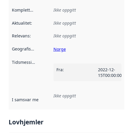
Kompletthet
:
Ikke oppgitt
Aktualitet
:
Ikke oppgitt
Relevans
:
Ikke oppgitt
Geografisk avgrensning
:
Norge
Tidsmessig avgrensning
:
Fra
:
2022-12-
15T00:00:00Z
Ikke oppgitt
I samsvar med
:
Referanse til en implementasjonsregel eller a
Lovhjemler