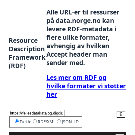
Alle URL-er til ressurser
på data.norge.no kan
levere RDF-metadata i
flere ulike formater,
Resource
avhengig av hvilken
Description
Accept header man
Framework
sender med.
(RDF)
Les mer om RDF og
hvilke formater vi støtter
her
Kopier
Turtle
RDF/XML
JSON-LD