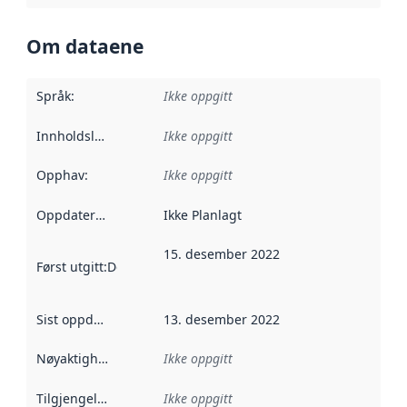
Om dataene
Språk
:
Ikke oppgitt
Innholdsleverandører
Ikke oppgitt
:
Opphav
:
Ikke oppgitt
Oppdateringsfrekvens
Ikke Planlagt
:
15. desember 2022
Først utgitt
:
Denne datoen sier når dataene i dette datasettet 
Sist oppdatert
:
13. desember 2022
Nøyaktighet
:
Ikke oppgitt
Tilgjengelighet
:
Ikke oppgitt