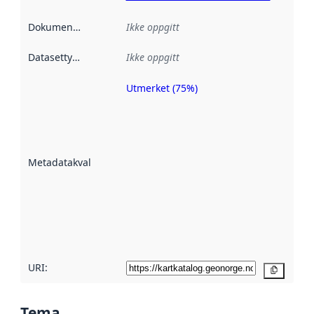
Dokumentasjon
:
Ikke oppgitt
Datasettype
:
Ikke oppgitt
Utmerket (75%)
Metadatakvalitet
er en indikator
på hvor godt
datasettene er
beskrevet ved
Metadatakvalitet
:
hjelp
avmetadata.
Les mer om
metadatakvalitet
her
URI:
Kopier
Tema