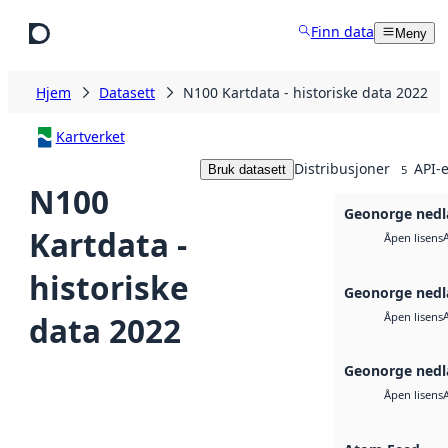
Hopp til hovedinnhold
Finn data
Meny
Hjem
Datasett
N100 Kartdata - historiske data 2022
Kartverket
Distribusjoner
API-e
Bruk datasett
5
N100
Geonorge nedl
Kartdata -
Åpen lisens
historiske
Geonorge nedl
data 2022
Åpen lisens
Geonorge nedl
Åpen lisens