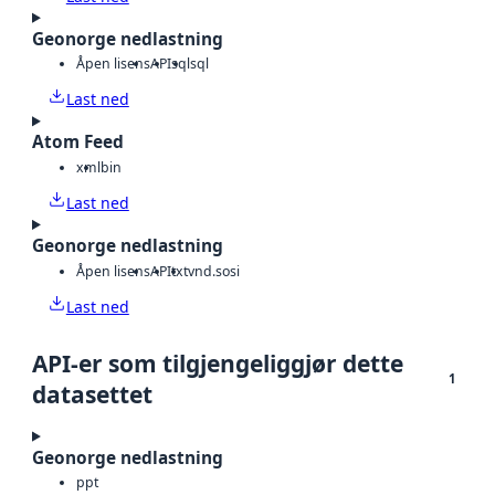
Geonorge nedlastning
Åpen lisens
API
sql
sql
Last ned
Atom Feed
xml
bin
Last ned
Geonorge nedlastning
Åpen lisens
API
txt
vnd.sosi
Last ned
API-er som tilgjengeliggjør dette
1
datasettet
Geonorge nedlastning
ppt