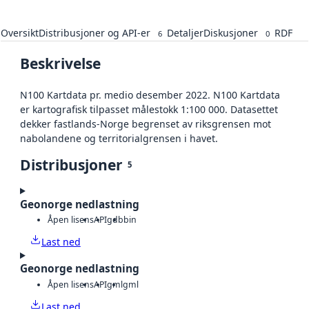
Oversikt
Distribusjoner og API-er
Detaljer
Diskusjoner
RDF
6
0
Beskrivelse
N100 Kartdata pr. medio desember 2022. N100 Kartdata
er kartografisk tilpasset målestokk 1:100 000. Datasettet
dekker fastlands-Norge begrenset av riksgrensen mot
nabolandene og territorialgrensen i havet.
Distribusjoner
5
Geonorge nedlastning
Åpen lisens
API
gdb
bin
Last ned
Geonorge nedlastning
Åpen lisens
API
gml
gml
Last ned