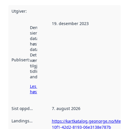
Utgiver
:
19. desember 2023
Denne datoen
sier når
datasettet ble
høstet av
data.norge.no.
Det kan ha
Publisert
:
vært
tilgjengelig
tidligere
andre steder.
Les mer om
høsting her
Sist oppdatert
:
7. august 2026
Landingsside
:
https://kartkatalog.geonorge.no/Metad
10f1-42d2-8193-06e3138e787b