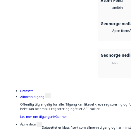
Atom Feed
bin
xml
Geonorge nedl
Åpen lisens
Geonorge nedl
ppt
Datasett
Allmenn tilgang
Offentlig tilgjengelig for alle. Tilgang kan likevel kreve registrering o
helst kan be om slik registrering og/eller API-nøkler.
Les mer om tilgangsnivåer her
Åpne data
Datasettet er klassifisert som allmenn tilgang og har mins