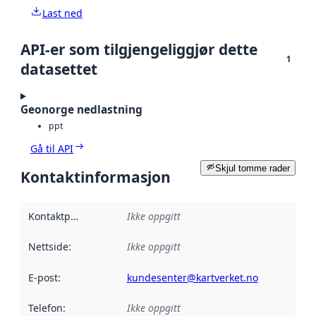
Last ned
API-er som tilgjengeliggjør dette
1
datasettet
Geonorge nedlastning
ppt
Gå til API
Skjul tomme rader
Kontaktinformasjon
Kontaktpunkt
:
Ikke oppgitt
Nettside
:
Ikke oppgitt
E-post
:
kundesenter@kartverket.no
Telefon
:
Ikke oppgitt