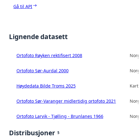
Gå til API
Lignende datasett
Ortofoto Røyken rektifisert 2008
Norg
Ortofoto Sør-Aurdal 2000
Norg
Høydedata Bilde Troms 2025
Kart
Ortofoto Sør-Varanger midlertidig ortofoto 2021
Norg
Ortofoto Larvik - Tjølling - Brunlanes 1966
Norg
Distribusjoner
5