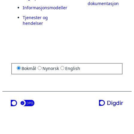
dokumentasjon
Informasjonsmodeller
Tjenester og
hendelser
Bokmål
Nynorsk
English
en tjeneste fra