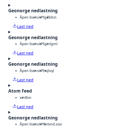
Geonorge nedlastning
Åpen lisens
API
gdb
bin
Last ned
Geonorge nedlastning
Åpen lisens
API
gml
gml
Last ned
Geonorge nedlastning
Åpen lisens
API
sql
sql
Last ned
Atom Feed
xml
bin
Last ned
Geonorge nedlastning
Åpen lisens
API
txt
vnd.sosi