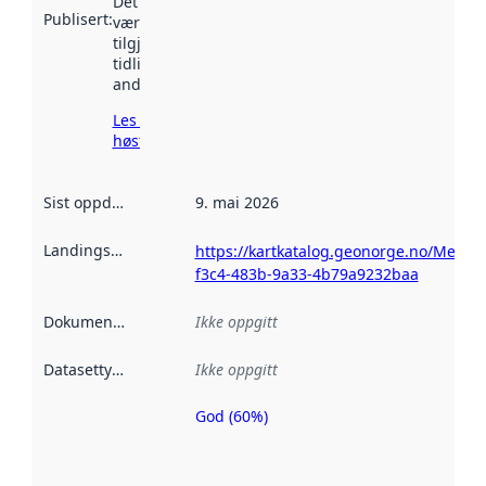
Det kan ha
Publisert
:
vært
tilgjengelig
tidligere
andre steder.
Les mer om
høsting her
Sist oppdatert
:
9. mai 2026
Landingsside
:
https://kartkatalog.geonorge.no/Metad
f3c4-483b-9a33-4b79a9232baa
Dokumentasjon
:
Ikke oppgitt
Datasettype
:
Ikke oppgitt
God (60%)
Metadatakvalitet
er en indikator
på hvor godt