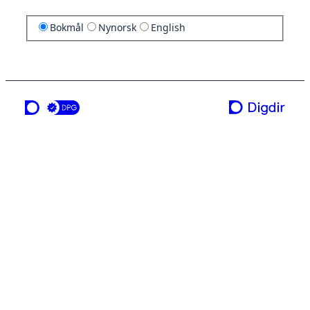
Bokmål
Nynorsk
English
en tjeneste fra