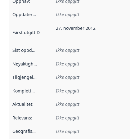
Opphav
:
Ikke oppgitt
Oppdateringsfrekvens
Ikke oppgitt
:
27. november 2012
Først utgitt
:
Denne datoen sier når dataene i dette datasettet 
Sist oppdatert
:
Ikke oppgitt
Nøyaktighet
:
Ikke oppgitt
Tilgjengelighet
:
Ikke oppgitt
Kompletthet
:
Ikke oppgitt
Aktualitet
:
Ikke oppgitt
Relevans
:
Ikke oppgitt
Geografisk avgrensning
:
Ikke oppgitt