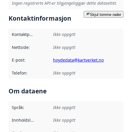
Ingen registrerte API-er tilgjengeliggjør dette datasettet.
Skjul tomme rader
Kontaktinformasjon
Kontaktpunkt
:
Ikke oppgitt
Nettside
:
Ikke oppgitt
E-post
:
hoydedata@kartverket.no
Telefon
:
Ikke oppgitt
Om dataene
Språk
:
Ikke oppgitt
Innholdsleverandører
Ikke oppgitt
: