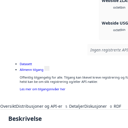
Webside ZLA
bin
octet
Webside US
bin
octet
Ingen registrerte API
Datasett
Allmenn tilgang
Offentlig tilgjengelig for alle. Tilgang kan likevel kreve registrering o
helst kan be om slik registrering og/eller API-nøkler.
Les mer om tilgangsnivåer her
Oversikt
Distribusjoner og API-er
Detaljer
Diskusjoner
RDF
5
0
Beskrivelse