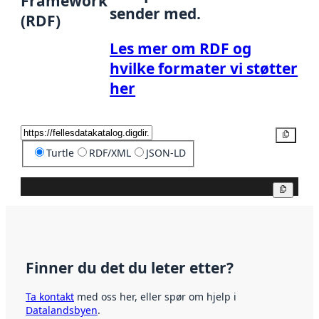
Framework
sender med.
(RDF)
Les mer om RDF og
hvilke formater vi støtter
her
Kopier
Turtle
RDF/XML
JSON-LD
Kopier
Finner du det du leter etter?
Ta kontakt
med oss her, eller spør om hjelp i
Datalandsbyen
.