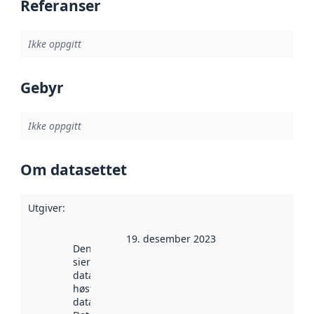
Referanser
Ikke oppgitt
Gebyr
Ikke oppgitt
Om datasettet
Utgiver
:
19. desember 2023
Denne datoen
sier når
datasettet ble
høstet av
data.norge.no.