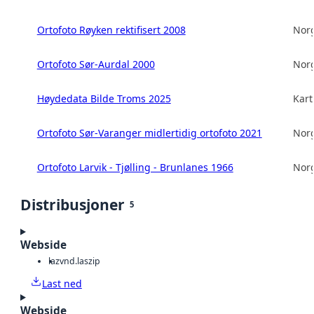
Ortofoto Røyken rektifisert 2008
Norg
Ortofoto Sør-Aurdal 2000
Norg
Høydedata Bilde Troms 2025
Kart
Ortofoto Sør-Varanger midlertidig ortofoto 2021
Norg
Ortofoto Larvik - Tjølling - Brunlanes 1966
Norg
Distribusjoner
5
Webside
laz
vnd.laszip
Last ned
Webside