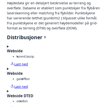
Høydedata gir en detaljert beskrivelse av terreng og
overflate. Dataene er etablert som punktskyer fra flybåren
laserskanning eller matching fra flybilder. Punktskyene
har varierende tetthet (punkt/m2 ) tilpasset ulike formål.
Fra punktskyene er det generert høydemodeller på grid-
format av terreng (DTM) og overflate (DOM).
Distribusjoner
5
Webside
laz
vnd.laszip
Last ned
Webside
geotiff
bin
Last ned
Webside DTED
octet
bin