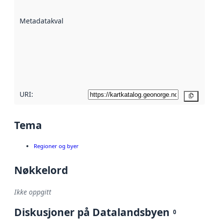
datasettene er
beskrevet ved
Metadatakvalitet
:
hjelp
avmetadata.
Les mer om
metadatakvalitet
her
URI:
Kopier
Tema
Regioner og byer
Nøkkelord
Ikke oppgitt
Diskusjoner på Datalandsbyen
0