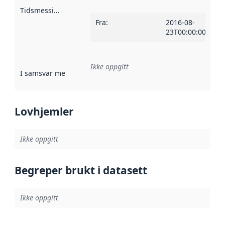
Tidsmessig avgrensning
:
Fra
:
2016-08-
23T00:00:00Z
Ikke oppgitt
I samsvar med
:
Referanse til en implementasjonsregel eller a
Lovhjemler
Ikke oppgitt
Begreper brukt i datasett
Ikke oppgitt