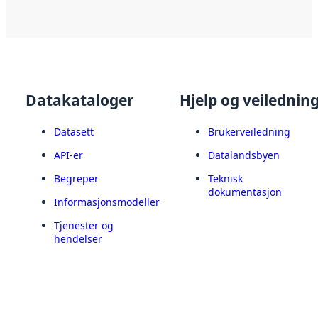
Datakataloger
Hjelp og veilednin
Datasett
Brukerveiledning
API-er
Datalandsbyen
Begreper
Teknisk
dokumentasjon
Informasjonsmodeller
Tjenester og
hendelser