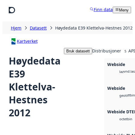
Hopp til hovedinnhold
Finn data
Meny
Hjem
Datasett
Høydedata E39 Klettelva-Hestnes 2012
Kartverket
Distribusjoner
API
Bruk datasett
5
Høydedata
Webside
E39
vnd.las
laz
Klettelva-
Webside
bin
Hestnes
geotiff
2012
Webside DTE
bin
octet