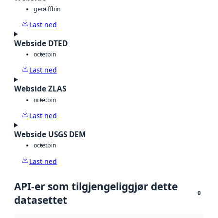
geotiff
bin
Last ned
Webside DTED
octet
bin
Last ned
Webside ZLAS
octet
bin
Last ned
Webside USGS DEM
octet
bin
Last ned
API-er som tilgjengeliggjør dette
0
datasettet