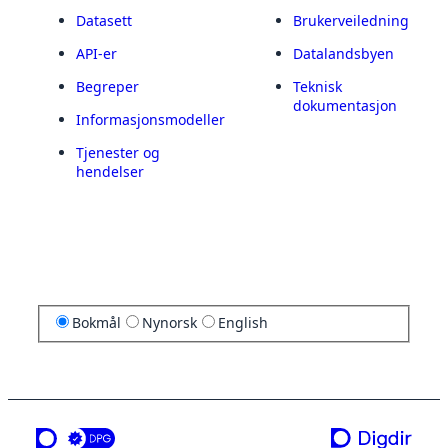
Datasett
Brukerveiledning
API-er
Datalandsbyen
Begreper
Teknisk
dokumentasjon
Informasjonsmodeller
Tjenester og
hendelser
Bokmål
Nynorsk
English
en tjeneste fra