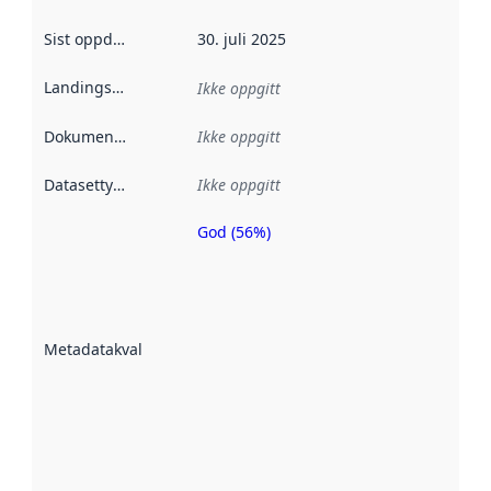
Sist oppdatert
:
30. juli 2025
Landingsside
:
Ikke oppgitt
Dokumentasjon
:
Ikke oppgitt
Datasettype
:
Ikke oppgitt
God (56%)
Metadatakvalitet
er en indikator
på hvor godt
datasettene er
beskrevet ved
Metadatakvalitet
:
hjelp
avmetadata.
Les mer om
metadatakvalitet
her