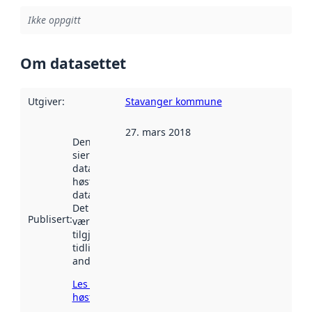
Ikke oppgitt
Om datasettet
Utgiver
:
Stavanger kommune
27. mars 2018
Denne datoen
sier når
datasettet ble
høstet av
data.norge.no.
Det kan ha
Publisert
:
vært
tilgjengelig
tidligere
andre steder.
Les mer om
høsting her