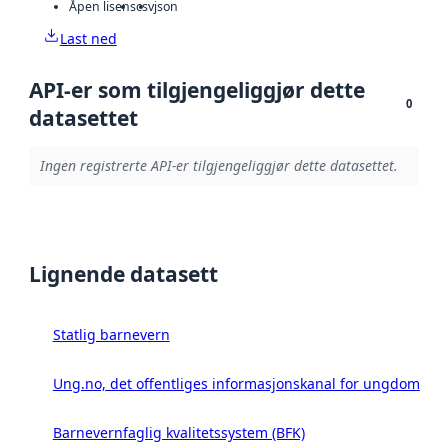
Åpen lisens
csv
json
Last ned
API-er som tilgjengeliggjør dette
0
datasettet
Ingen registrerte API-er tilgjengeliggjør dette datasettet.
Lignende datasett
Statlig barnevern
Ung.no, det offentliges informasjonskanal for ungdom
Barnevernfaglig kvalitetssystem (BFK)