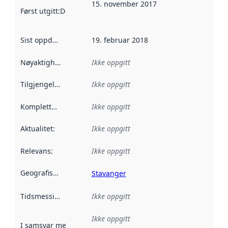
15. november 2017
Først utgitt
:
Denne datoen sier når dataene i dette datasettet 
Sist oppdatert
:
19. februar 2018
Nøyaktighet
:
Ikke oppgitt
Tilgjengelighet
:
Ikke oppgitt
Kompletthet
:
Ikke oppgitt
Aktualitet
:
Ikke oppgitt
Relevans
:
Ikke oppgitt
Geografisk avgrensning
:
Stavanger
Tidsmessig avgrensning
Ikke oppgitt
:
Ikke oppgitt
I samsvar med
:
Referanse til en implementasjonsregel eller a