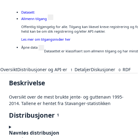
Datasett
Allmenn tilgang
Offentlig tilgjengelig for alle. Tilgang kan likevel kreve registrering o
helst kan be om slik registrering og/eller API-nøkler.
Les mer om tilgangsnivåer her
Åpne data
Datasettet er klassifisert som allmenn tilgang og har mins
Oversikt
Distribusjoner og API-er
Detaljer
Diskusjoner
RDF
1
0
Beskrivelse
Oversikt over de mest brukte jente- og guttenavn 1995-
2014. Tallene er hentet fra Stavanger-statistikken
Distribusjoner
1
Navnløs distribusjon