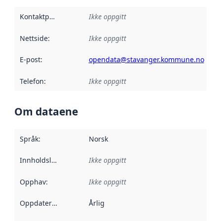
Kontaktpunkt
:
Ikke oppgitt
Nettside
:
Ikke oppgitt
E-post
:
opendata@stavanger.kommune.no
Telefon
:
Ikke oppgitt
Om dataene
Språk
:
Norsk
Innholdsleverandører
Ikke oppgitt
:
Opphav
:
Ikke oppgitt
Oppdateringsfrekvens
Årlig
: