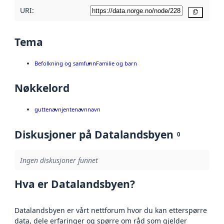
URI:
Kopier
Tema
Befolkning og samfunn
Familie og barn
Nøkkelord
guttenavn
jentenavn
navn
Diskusjoner på Datalandsbyen
0
Ingen diskusjoner funnet
Hva er Datalandsbyen?
Datalandsbyen er vårt nettforum hvor du kan etterspørre
data, dele erfaringer og spørre om råd som gjelder