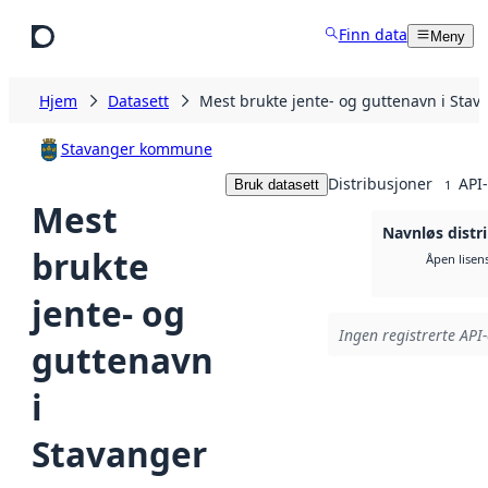
Hopp til hovedinnhold
Finn data
Meny
Hjem
Datasett
Mest brukte jente- og guttenavn i Stav
Stavanger kommune
Distribusjoner
API-
Bruk datasett
1
Mest
Navnløs distr
brukte
Åpen lisen
jente- og
Ingen registrerte API-
guttenavn
i
Stavanger