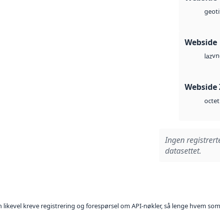
geoti
Webside
vn
laz
Webside 
octet
Ingen registrert
datasettet.
kan likevel kreve registrering og forespørsel om API-nøkler, så lenge hvem som