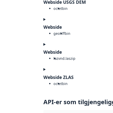
Webside USGS DEM
octet
bin
Webside
geotiff
bin
Webside
laz
vnd.laszip
Webside ZLAS
octet
bin
API-er som tilgjengelig