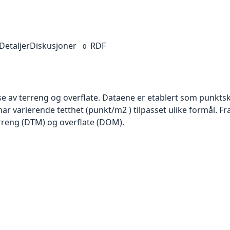
Detaljer
Diskusjoner
RDF
0
se av terreng og overflate. Dataene er etablert som punktsk
har varierende tetthet (punkt/m2 ) tilpasset ulike formål. F
rreng (DTM) og overflate (DOM).