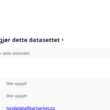
gjør dette datasettet
0
r dette datasettet.
Ikke oppgitt
Ikke oppgitt
hoydedata@kartverket.no