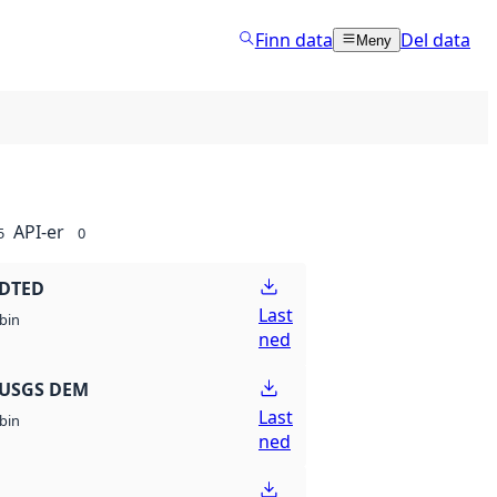
Finn data
Del data
Meny
API-er
5
0
 DTED
Last
bin
ned
 USGS DEM
Last
bin
ned