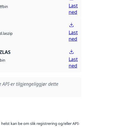
Last
bin
ff
ned
Last
d.laszip
ned
ZLAS
Last
bin
ned
e API-er tilgjengeliggjør dette
 helst kan be om slik registrering og/eller API-