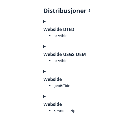
Distribusjoner
5
Webside DTED
octet
bin
Webside USGS DEM
octet
bin
Webside
geotiff
bin
Webside
laz
vnd.laszip