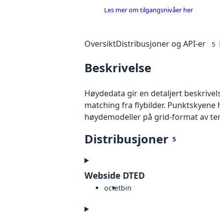
Les mer om tilgangsnivåer her
Oversikt
Distribusjoner og API-er
5
Beskrivelse
Høydedata gir en detaljert beskrivel
matching fra flybilder. Punktskyene 
høydemodeller på grid-format av te
Distribusjoner
5
Webside DTED
octet
bin