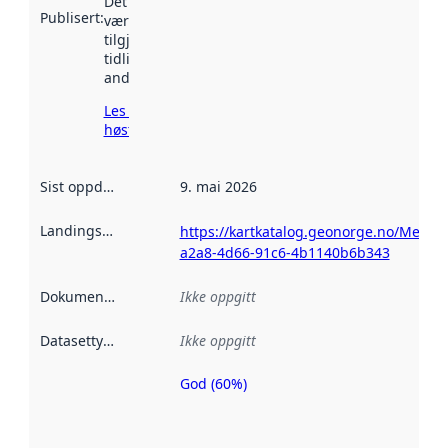
Det kan ha
Publisert
:
vært
tilgjengelig
tidligere
andre steder.
Les mer om
høsting her
Sist oppdatert
:
9. mai 2026
Landingsside
:
https://kartkatalog.geonorge.no/Metad
a2a8-4d66-91c6-4b1140b6b343
Dokumentasjon
:
Ikke oppgitt
Datasettype
:
Ikke oppgitt
God (60%)
Metadatakvalitet
er en indikator
på hvor godt