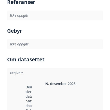
Referanser
Ikke oppgitt
Gebyr
Ikke oppgitt
Om datasettet
Utgiver
:
19. desember 2023
Denne datoen
sier når
datasettet ble
høstet av
data.norge.no.