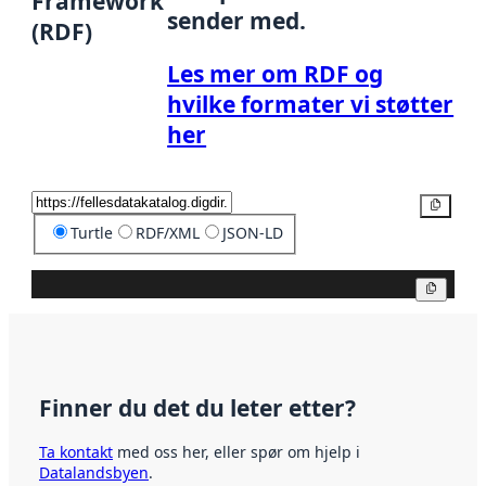
Framework
sender med.
(RDF)
Les mer om RDF og
hvilke formater vi støtter
her
Kopier
Turtle
RDF/XML
JSON-LD
Kopier
Finner du det du leter etter?
Ta kontakt
med oss her, eller spør om hjelp i
Datalandsbyen
.