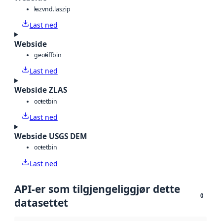
laz
vnd.laszip
Last ned
Webside
geotiff
bin
Last ned
Webside ZLAS
octet
bin
Last ned
Webside USGS DEM
octet
bin
Last ned
API-er som tilgjengeliggjør dette
0
datasettet