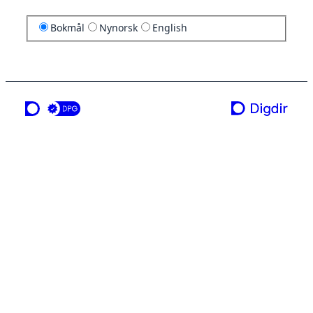
Bokmål
Nynorsk
English
en tjeneste fra