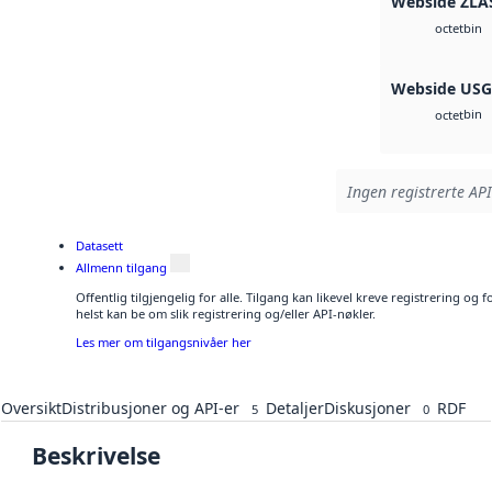
Webside ZLA
bin
octet
Webside US
bin
octet
Ingen registrerte API
Datasett
Allmenn tilgang
Offentlig tilgjengelig for alle. Tilgang kan likevel kreve registrering o
helst kan be om slik registrering og/eller API-nøkler.
Les mer om tilgangsnivåer her
Oversikt
Distribusjoner og API-er
Detaljer
Diskusjoner
RDF
5
0
Beskrivelse