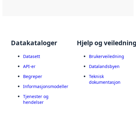
Datakataloger
Hjelp og veilednin
Datasett
Brukerveiledning
API-er
Datalandsbyen
Begreper
Teknisk
dokumentasjon
Informasjonsmodeller
Tjenester og
hendelser