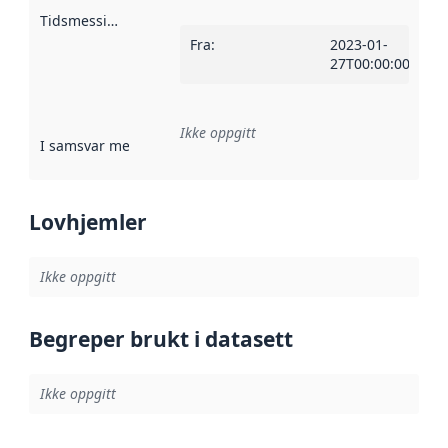
Tidsmessig avgrensning
:
Fra
:
2023-01-
27T00:00:00Z
Ikke oppgitt
I samsvar med
:
Referanse til en implementasjonsregel eller a
Lovhjemler
Ikke oppgitt
Begreper brukt i datasett
Ikke oppgitt