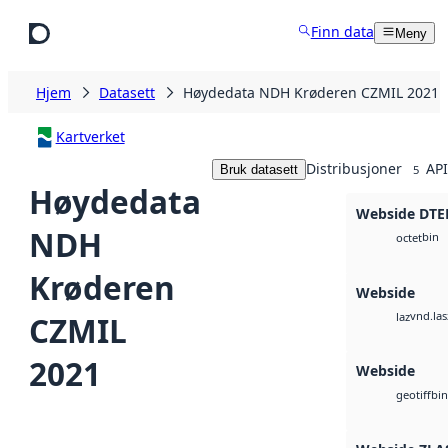
Hopp til hovedinnhold
Finn data
Meny
Hjem
Datasett
Høydedata NDH Krøderen CZMIL 2021
Kartverket
Distribusjoner
API
Bruk datasett
5
Høydedata
Webside DTE
NDH
bin
octet
Krøderen
Webside
vnd.las
CZMIL
laz
2021
Webside
bin
geotiff