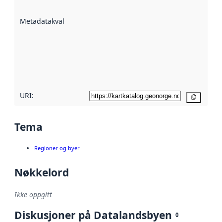
datasettene er
beskrevet ved
Metadatakvalitet
:
hjelp
avmetadata.
Les mer om
metadatakvalitet
her
URI:
Kopier
Tema
Regioner og byer
Nøkkelord
Ikke oppgitt
Diskusjoner på Datalandsbyen
0