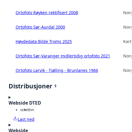
Ortofoto Røyken rektifisert 2008
Norg
Ortofoto Sør-Aurdal 2000
Norg
Høydedata Bilde Troms 2025
Kart
Ortofoto Sør-Varanger midlertidig ortofoto 2021
Norg
Ortofoto Larvik - Tjølling - Brunlanes 1966
Norg
Distribusjoner
5
Webside DTED
octet
bin
Last ned
Webside