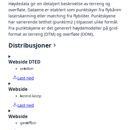
Høydedata gir en detaljert beskrivelse av terreng og
overflate. Dataene er etablert som punktskyer fra flybåren
laserskanning eller matching fra flybilder. Punktskyene
har varierende tetthet (punkt/m2 ) tilpasset ulike formål.
Fra punktskyene er det generert høydemodeller på grid-
format av terreng (DTM) og overflate (DOM).
Distribusjoner
5
Webside DTED
octet
bin
Last ned
Webside
laz
vnd.laszip
Last ned
Webside
geotiff
bin