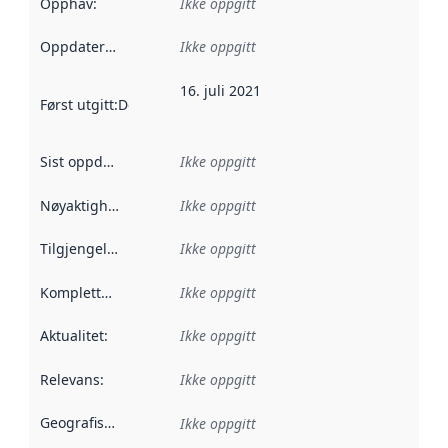
Opphav
:
Ikke oppgitt
Oppdateringsfrekvens
Ikke oppgitt
:
16. juli 2021
Først utgitt
:
Denne datoen sier når dataene i dette datasettet 
Sist oppdatert
:
Ikke oppgitt
Nøyaktighet
:
Ikke oppgitt
Tilgjengelighet
:
Ikke oppgitt
Kompletthet
:
Ikke oppgitt
Aktualitet
:
Ikke oppgitt
Relevans
:
Ikke oppgitt
Geografisk avgrensning
:
Ikke oppgitt