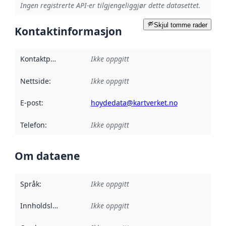
Ingen registrerte API-er tilgjengeliggjør dette datasettet.
Skjul tomme rader
Kontaktinformasjon
Kontaktpunkt
:
Ikke oppgitt
Nettside
:
Ikke oppgitt
E-post
:
hoydedata@kartverket.no
Telefon
:
Ikke oppgitt
Om dataene
Språk
:
Ikke oppgitt
Innholdsleverandører
Ikke oppgitt
: