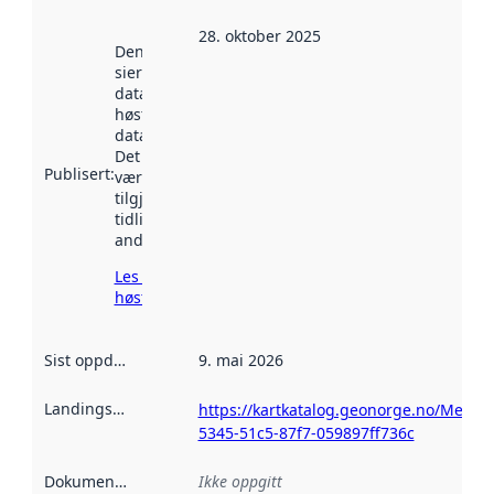
28. oktober 2025
Denne datoen
sier når
datasettet ble
høstet av
data.norge.no.
Det kan ha
Publisert
:
vært
tilgjengelig
tidligere
andre steder.
Les mer om
høsting her
Sist oppdatert
:
9. mai 2026
Landingsside
:
https://kartkatalog.geonorge.no/Metad
5345-51c5-87f7-059897ff736c
Dokumentasjon
:
Ikke oppgitt