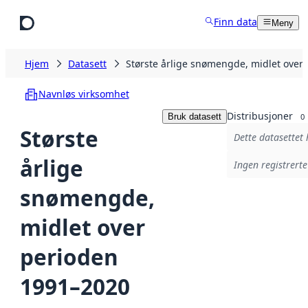
Hopp til hovedinnhold
Finn data
Meny
Hjem
Datasett
Største årlige snømengde, midlet over
Navnløs virksomhet
Distribusjoner
Bruk datasett
0
Største
Dette datasettet 
årlige
Ingen registrerte
snømengde,
midlet over
perioden
1991–2020