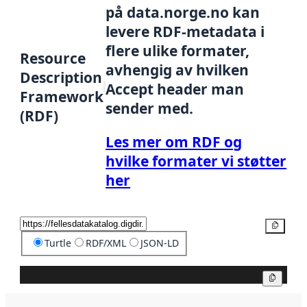
på data.norge.no kan
levere RDF-metadata i
flere ulike formater,
Resource
avhengig av hvilken
Description
Accept header man
Framework
sender med.
(RDF)
Les mer om RDF og
hvilke formater vi støtter
her
Kopier
Turtle
RDF/XML
JSON-LD
Kopier