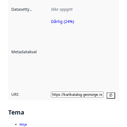
Datasettype
:
Ikke oppgitt
Dårlig (24%)
Metadatakvalitet
er en indikator
på hvor godt
datasettene er
beskrevet ved
Metadatakvalitet
:
hjelp
avmetadata.
Les mer om
metadatakvalitet
her
URI:
Kopier
Tema
Miljø