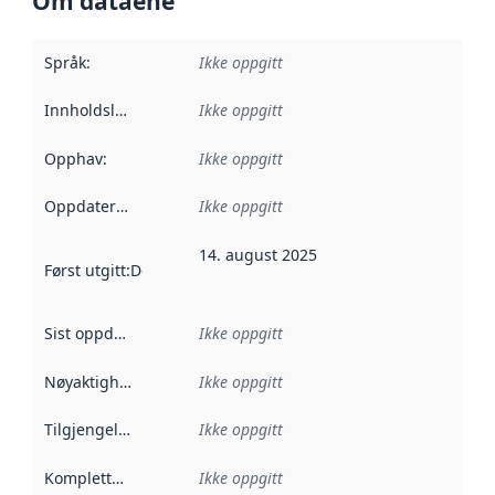
Om dataene
Språk
:
Ikke oppgitt
Innholdsleverandører
Ikke oppgitt
:
Opphav
:
Ikke oppgitt
Oppdateringsfrekvens
Ikke oppgitt
:
14. august 2025
Først utgitt
:
Denne datoen sier når dataene i dette datasettet 
Sist oppdatert
:
Ikke oppgitt
Nøyaktighet
:
Ikke oppgitt
Tilgjengelighet
:
Ikke oppgitt
Kompletthet
:
Ikke oppgitt