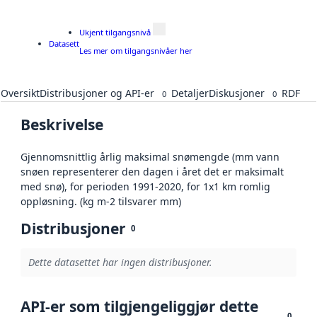
Ukjent tilgangsnivå
Datasett
Les mer om tilgangsnivåer her
Oversikt
Distribusjoner og API-er
Detaljer
Diskusjoner
RDF
0
0
Beskrivelse
Gjennomsnittlig årlig maksimal snømengde (mm vann
snøen representerer den dagen i året det er maksimalt
med snø), for perioden 1991-2020, for 1x1 km romlig
oppløsning. (kg m-2 tilsvarer mm)
Distribusjoner
0
Dette datasettet har ingen distribusjoner.
API-er som tilgjengeliggjør dette
0