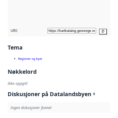
Les mer om
metadatakvalitet
her
URI:
Kopier
Tema
Regioner og byer
Nøkkelord
Ikke oppgitt
Diskusjoner på Datalandsbyen
0
Ingen diskusjoner funnet