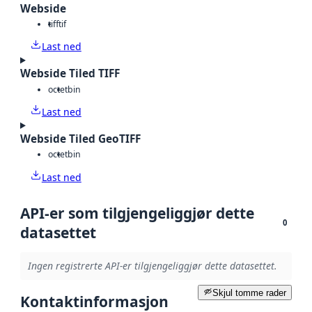
Webside
tiff
tif
Last ned
Webside Tiled TIFF
octet
bin
Last ned
Webside Tiled GeoTIFF
octet
bin
Last ned
API-er som tilgjengeliggjør dette
0
datasettet
Ingen registrerte API-er tilgjengeliggjør dette datasettet.
Skjul tomme rader
Kontaktinformasjon