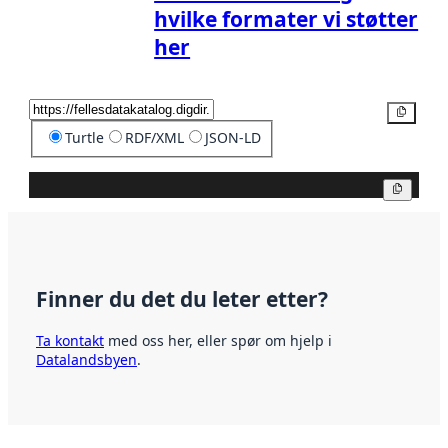
hvilke formater vi støtter
her
Kopier
Turtle
RDF/XML
JSON-LD
Kopier
Finner du det du leter etter?
Ta kontakt
med oss her, eller spør om hjelp i
Datalandsbyen
.