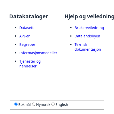
Datakataloger
Hjelp og veilednin
Datasett
Brukerveiledning
API-er
Datalandsbyen
Begreper
Teknisk
dokumentasjon
Informasjonsmodeller
Tjenester og
hendelser
Bokmål
Nynorsk
English