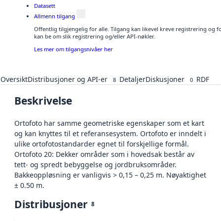
Datasett
Allmenn tilgang
Offentlig tilgjengelig for alle. Tilgang kan likevel kreve registrering o
kan be om slik registrering og/eller API-nøkler.
Les mer om tilgangsnivåer her
Oversikt
Distribusjoner og API-er
Detaljer
Diskusjoner
RDF
8
0
Beskrivelse
Ortofoto har samme geometriske egenskaper som et kart
og kan knyttes til et referansesystem. Ortofoto er inndelt i
ulike ortofotostandarder egnet til forskjellige formål.
Ortofoto 20: Dekker områder som i hovedsak består av
tett- og spredt bebyggelse og jordbruksområder.
Bakkeoppløsning er vanligvis > 0,15 – 0,25 m. Nøyaktighet
± 0.50 m.
Distribusjoner
8