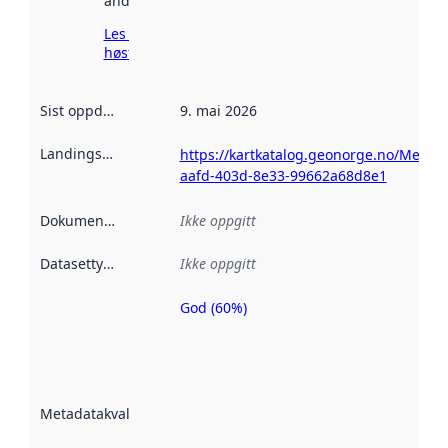
andre steder.
Les mer om
høsting her
Sist oppdatert
:
9. mai 2026
Landingsside
:
https://kartkatalog.geonorge.no/Metada
aafd-403d-8e33-99662a68d8e1
Dokumentasjon
:
Ikke oppgitt
Datasettype
:
Ikke oppgitt
God (60%)
Metadatakvalitet
er en indikator
på hvor godt
datasettene er
beskrevet ved
Metadatakvalitet
:
hjelp
avmetadata.