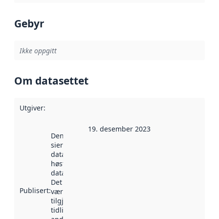
Gebyr
Ikke oppgitt
Om datasettet
Utgiver
:
19. desember 2023
Denne datoen
sier når
datasettet ble
høstet av
data.norge.no.
Det kan ha
Publisert
:
vært
tilgjengelig
tidligere