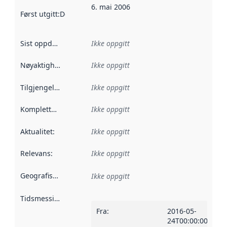
6. mai 2006
Først utgitt
:
Denne datoen sier når dataene i dette datasettet 
Sist oppdatert
:
Ikke oppgitt
Nøyaktighet
:
Ikke oppgitt
Tilgjengelighet
:
Ikke oppgitt
Kompletthet
:
Ikke oppgitt
Aktualitet
:
Ikke oppgitt
Relevans
:
Ikke oppgitt
Geografisk avgrensning
:
Ikke oppgitt
Tidsmessig avgrensning
:
Fra
:
2016-05-
24T00:00:00Z