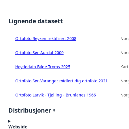
Lignende datasett
Ortofoto Røyken rektifisert 2008
Norg
Ortofoto Sør-Aurdal 2000
Norg
Høydedata Bilde Troms 2025
Kart
Ortofoto Sør-Varanger midlertidig ortofoto 2021
Norg
Ortofoto Larvik - Tjølling - Brunlanes 1966
Norg
Distribusjoner
8
Webside