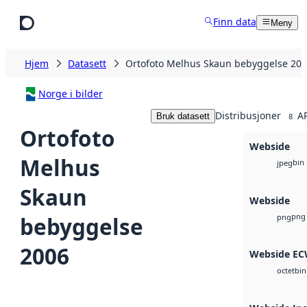
Hopp til hovedinnhold
Finn data
Meny
Hjem
Datasett
Ortofoto Melhus Skaun bebyggelse 20
Norge i bilder
Distribusjoner
AP
Bruk datasett
8
Ortofoto
Webside
Melhus
bin
jpeg
Skaun
Webside
png
bebyggelse
png
2006
Webside E
bin
octet