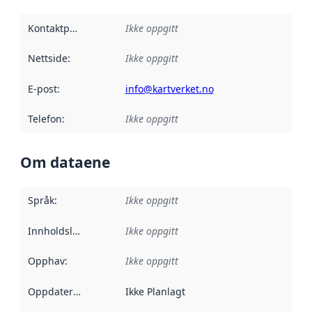
Kontaktpunkt
:
Ikke oppgitt
Nettside
:
Ikke oppgitt
E-post
:
info@kartverket.no
Telefon
:
Ikke oppgitt
Om dataene
Språk
:
Ikke oppgitt
Innholdsleverandører
Ikke oppgitt
:
Opphav
:
Ikke oppgitt
Oppdateringsfrekvens
Ikke Planlagt
: