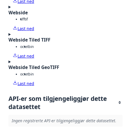
Last ned
Webside
tiff
tif
Last ned
Webside Tiled TIFF
octet
bin
Last ned
Webside Tiled GeoTIFF
octet
bin
Last ned
API-er som tilgjengeliggjør dette
0
datasettet
Ingen registrerte API-er tilgjengeliggjør dette datasettet.