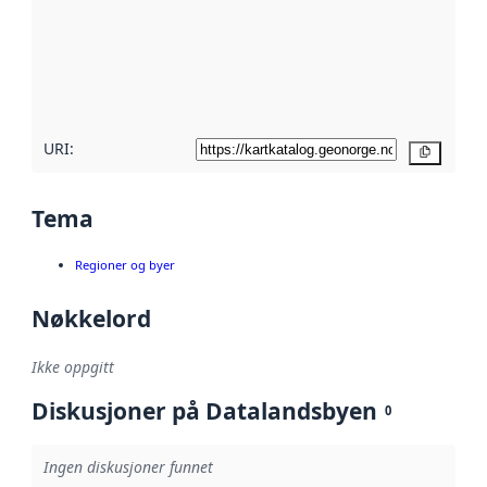
avmetadata.
Les mer om
metadatakvalitet
her
URI:
Kopier
Tema
Regioner og byer
Nøkkelord
Ikke oppgitt
Diskusjoner på Datalandsbyen
0
Ingen diskusjoner funnet