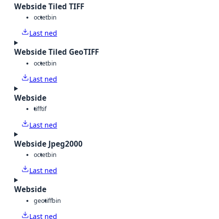
Webside Tiled TIFF
octet
bin
Last ned
Webside Tiled GeoTIFF
octet
bin
Last ned
Webside
tiff
tif
Last ned
Webside Jpeg2000
octet
bin
Last ned
Webside
geotiff
bin
Last ned