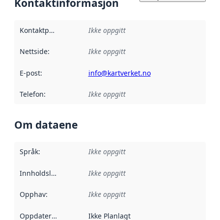
Kontaktinformasjon
Kontaktpunkt
:
Ikke oppgitt
Nettside
:
Ikke oppgitt
E-post
:
info@kartverket.no
Telefon
:
Ikke oppgitt
Om dataene
Språk
:
Ikke oppgitt
Innholdsleverandører
Ikke oppgitt
:
Opphav
:
Ikke oppgitt
Oppdateringsfrekvens
Ikke Planlagt
: