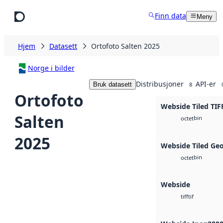
Hopp til hovedinnhold
Finn data
Meny
Hjem
Datasett
Ortofoto Salten 2025
Norge i bilder
Distribusjoner
API-er
Bruk datasett
8
Ortofoto
Webside Tiled TIF
Salten
bin
octet
2025
Webside Tiled Ge
bin
octet
Webside
tif
tiff