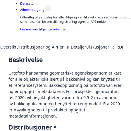
Datasett
Allmenn tilgang
Offentlig tilgjengelig for alle. Tilgang kan likevel kreve registrering og
som helst kan be om slik registrering og/eller API-nøkler.
Les mer om tilgangsnivåer her
Oversikt
Distribusjoner og API-er
Detaljer
Diskusjoner
RDF
8
0
Beskrivelse
Ortofoto har samme geometriske egenskaper som et kart
for alle objekter lokalisert på bakkenivå og kan knyttes til
et referansesystem. Bakkeoppløsning på ortofoto varierer
og er oppgitt i metadataene. For prosjekter gjennomført
før 2020, vil nøyaktigheten variere fra 0,5-2 m avhengig
av bakkeoppløsning og benyttet terrengmodell. Fra 2020
er nøyaktigheten til produktet oppgitt i
metadatainformasjonen.
Distribusjoner
8