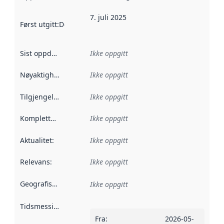
7. juli 2025
Først utgitt
:
Denne datoen sier når dataene i dette datasettet 
Sist oppdatert
:
Ikke oppgitt
Nøyaktighet
:
Ikke oppgitt
Tilgjengelighet
:
Ikke oppgitt
Kompletthet
:
Ikke oppgitt
Aktualitet
:
Ikke oppgitt
Relevans
:
Ikke oppgitt
Geografisk avgrensning
:
Ikke oppgitt
Tidsmessig avgrensning
:
Fra
:
2026-05-