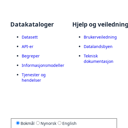
Datakataloger
Hjelp og veilednin
Datasett
Brukerveiledning
API-er
Datalandsbyen
Begreper
Teknisk
dokumentasjon
Informasjonsmodeller
Tjenester og
hendelser
Bokmål
Nynorsk
English