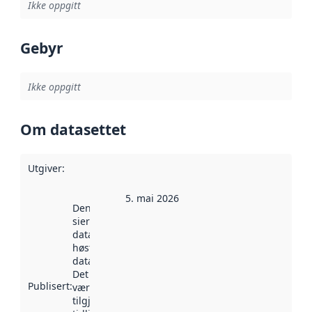
Ikke oppgitt
Gebyr
Ikke oppgitt
Om datasettet
Utgiver
:
5. mai 2026
Denne datoen
sier når
datasettet ble
høstet av
data.norge.no.
Det kan ha
Publisert
:
vært
tilgjengelig