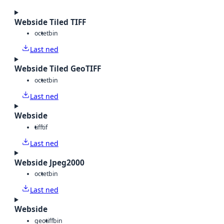
Webside Tiled TIFF
octet
bin
Last ned
Webside Tiled GeoTIFF
octet
bin
Last ned
Webside
tiff
tif
Last ned
Webside Jpeg2000
octet
bin
Last ned
Webside
geotiff
bin