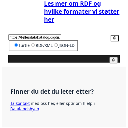
Les mer om RDF og
hvilke formater vi støtter
her
Kopier
Turtle
RDF/XML
JSON-LD
Kopier
Finner du det du leter etter?
Ta kontakt
med oss her, eller spør om hjelp i
Datalandsbyen
.