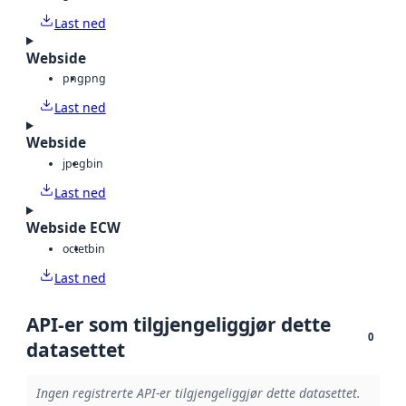
Last ned
Webside
png
png
Last ned
Webside
jpeg
bin
Last ned
Webside ECW
octet
bin
Last ned
API-er som tilgjengeliggjør dette
0
datasettet
Ingen registrerte API-er tilgjengeliggjør dette datasettet.