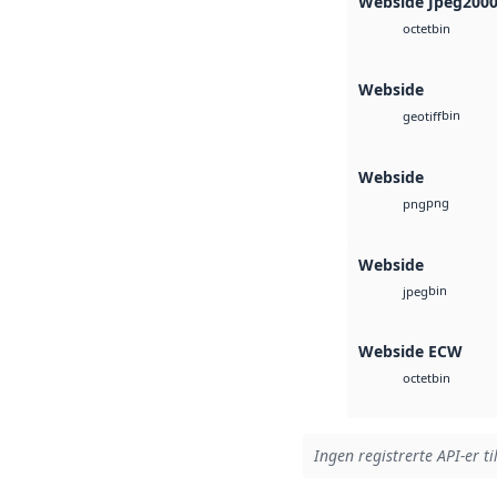
Webside Jpeg200
bin
octet
Webside
bin
geotiff
Webside
png
png
Webside
bin
jpeg
Webside ECW
bin
octet
Ingen registrerte API-er ti