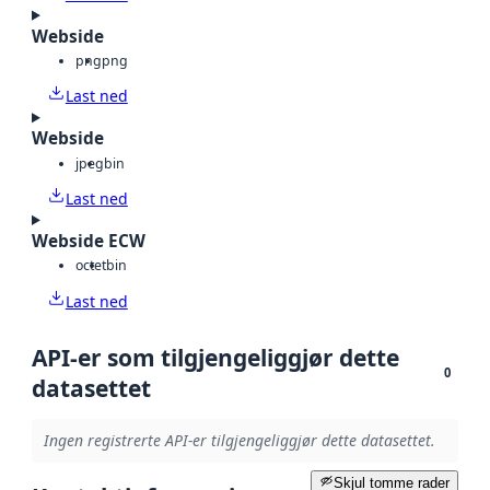
Webside
png
png
Last ned
Webside
jpeg
bin
Last ned
Webside ECW
octet
bin
Last ned
API-er som tilgjengeliggjør dette
0
datasettet
Ingen registrerte API-er tilgjengeliggjør dette datasettet.
Skjul tomme rader