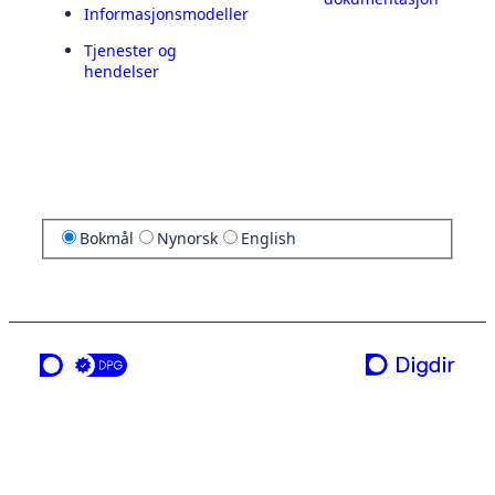
Informasjonsmodeller
Tjenester og
hendelser
Bokmål
Nynorsk
English
en tjeneste fra