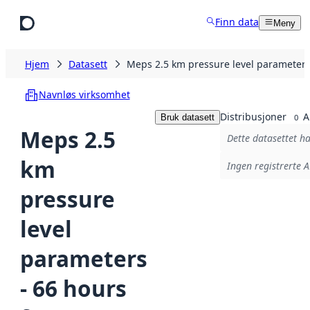
Hopp til hovedinnhold
Finn data
Meny
Hjem
Datasett
Meps 2.5 km pressure level parameters 
Navnløs virksomhet
Distribusjoner
A
Bruk datasett
0
Meps 2.5
Dette datasettet ha
km
Ingen registrerte A
pressure
level
parameters
- 66 hours