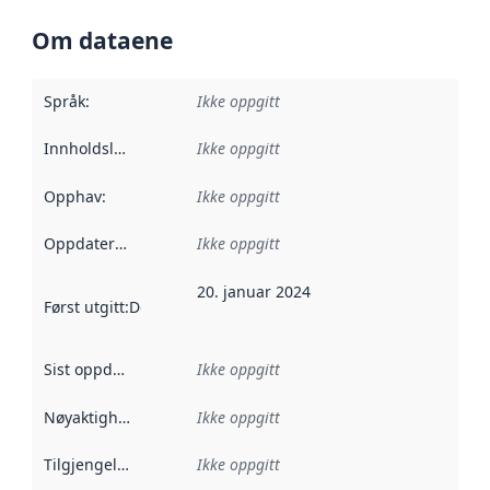
Om dataene
Språk
:
Ikke oppgitt
Innholdsleverandører
Ikke oppgitt
:
Opphav
:
Ikke oppgitt
Oppdateringsfrekvens
Ikke oppgitt
:
20. januar 2024
Først utgitt
:
Denne datoen sier når dataene i dette datasettet 
Sist oppdatert
:
Ikke oppgitt
Nøyaktighet
:
Ikke oppgitt
Tilgjengelighet
:
Ikke oppgitt