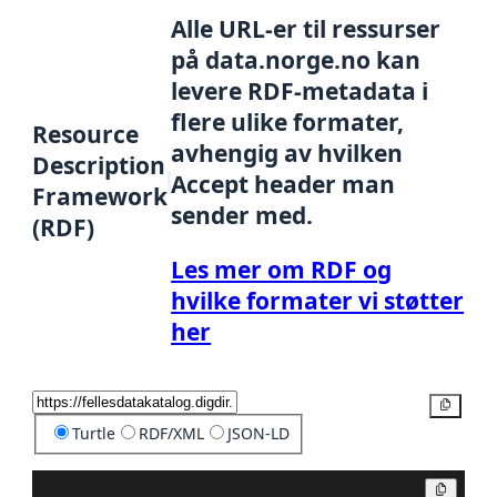
Alle URL-er til ressurser
på data.norge.no kan
levere RDF-metadata i
flere ulike formater,
Resource
avhengig av hvilken
Description
Accept header man
Framework
sender med.
(RDF)
Les mer om RDF og
hvilke formater vi støtter
her
Kopier
Turtle
RDF/XML
JSON-LD
Kopier