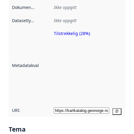
Dokumentasjon
:
Ikke oppgitt
Datasettype
:
Ikke oppgitt
Tilstrekkelig (28%)
Metadatakvalitet
er en indikator
på hvor godt
datasettene er
beskrevet ved
Metadatakvalitet
:
hjelp
avmetadata.
Les mer om
metadatakvalitet
her
URI:
Kopier
Tema