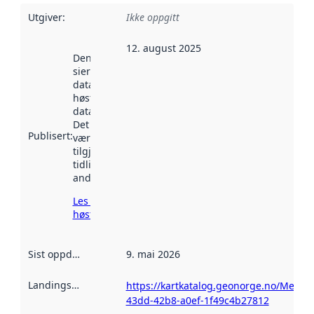
Utgiver
:
Ikke oppgitt
12. august 2025
Denne datoen
sier når
datasettet ble
høstet av
data.norge.no.
Det kan ha
Publisert
:
vært
tilgjengelig
tidligere
andre steder.
Les mer om
høsting her
Sist oppdatert
:
9. mai 2026
Landingsside
:
https://kartkatalog.geonorge.no/Metad
43dd-42b8-a0ef-1f49c4b27812