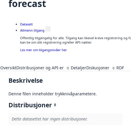
forecast
Datasett
Allmenn tilgang
Offentlig tilgjengelig for alle. Tilgang kan likevel kreve registrering o
kan be om slik registrering og/eller API-nøkler.
Les mer om tilgangsnivåer her
Oversikt
Distribusjoner og API-er
Detaljer
Diskusjoner
RDF
0
0
Beskrivelse
Denne filen inneholder trykknivåparametere.
Distribusjoner
0
Dette datasettet har ingen distribusjoner.