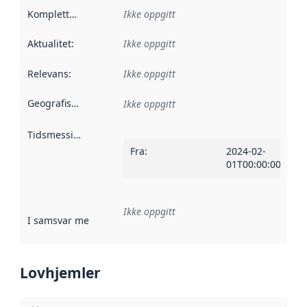
Kompletthet
:
Ikke oppgitt
Aktualitet
:
Ikke oppgitt
Relevans
:
Ikke oppgitt
Geografisk avgrensning
:
Ikke oppgitt
Tidsmessig avgrensning
:
Fra
:
2024-02-
01T00:00:00ZT00:
Ikke oppgitt
I samsvar med
:
Referanse til en implementasjonsregel eller a
Lovhjemler