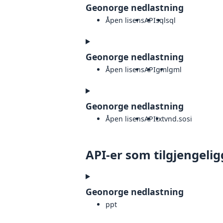
Geonorge nedlastning
Åpen lisens
API
sql
sql
Geonorge nedlastning
Åpen lisens
API
gml
gml
Geonorge nedlastning
Åpen lisens
API
txt
vnd.sosi
API-er som tilgjengelig
Geonorge nedlastning
ppt