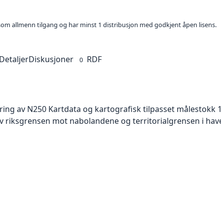
t som allmenn tilgang og har minst 1 distribusjon med godkjent åpen lisens.
Detaljer
Diskusjoner
RDF
0
ing av N250 Kartdata og kartografisk tilpasset målestokk 1
 riksgrensen mot nabolandene og territorialgrensen i have