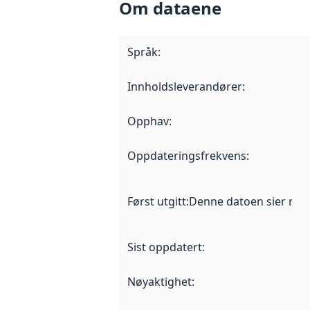
Om dataene
Språk
:
Innholdsleverandører
:
Opphav
:
Oppdateringsfrekvens
:
Først utgitt
:
Denne datoen sier når d
Sist oppdatert
:
Nøyaktighet
: