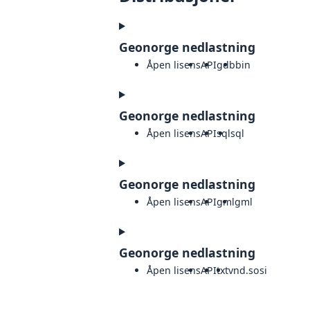
Geonorge nedlastning
Åpen lisens
API
gdb
bin
Geonorge nedlastning
Åpen lisens
API
sql
sql
Geonorge nedlastning
Åpen lisens
API
gml
gml
Geonorge nedlastning
Åpen lisens
API
txt
vnd.sosi