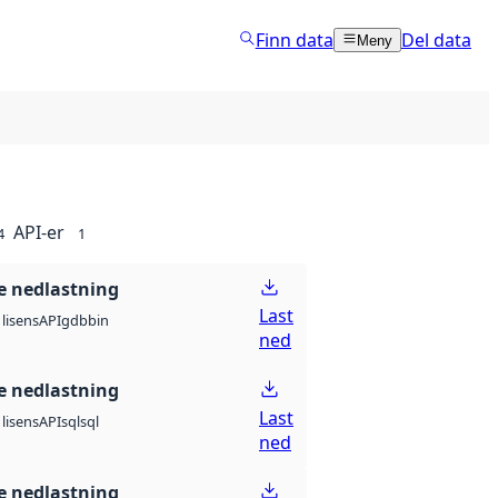
Finn data
Del data
Meny
API-er
4
1
 nedlastning
Last
API
gdb
bin
lisens
ned
 nedlastning
Last
API
sql
sql
lisens
ned
 nedlastning