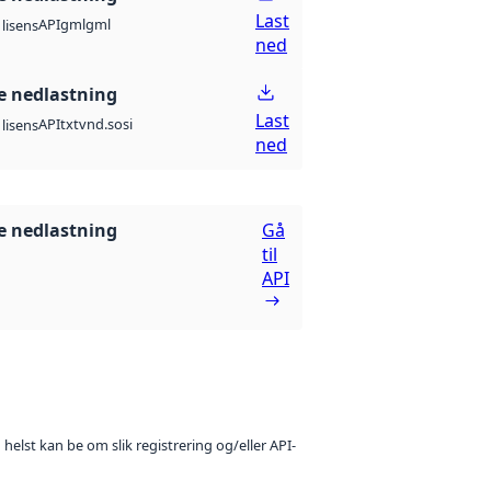
Last
API
gml
gml
lisens
ned
 nedlastning
Last
API
txt
vnd.sosi
lisens
ned
 nedlastning
Gå
til
API
 helst kan be om slik registrering og/eller API-