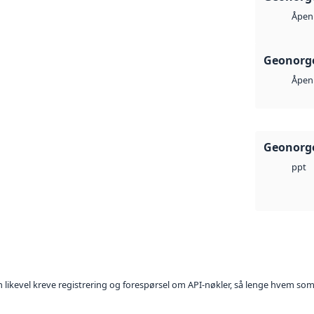
Åpen 
Geonorge
Åpen 
Geonorge
ppt
kan likevel kreve registrering og forespørsel om API-nøkler, så lenge hvem som