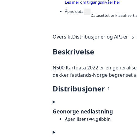
Les mer om tilgangsnivåer her
Åpne data
Datasettet er klassifiser
Oversikt
Distribusjoner og API-er
5
Beskrivelse
N500 Kartdata 2022 er en generaliser
dekker fastlands-Norge begrenset av
Distribusjoner
4
Geonorge nedlastning
Åpen lisens
API
gdb
bin