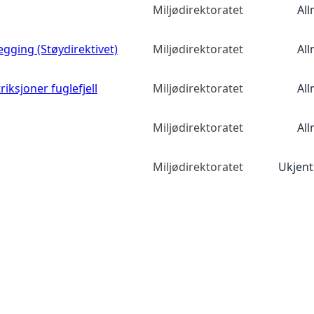
Miljødirektoratet
All
egging (Støydirektivet)
Miljødirektoratet
All
iksjoner fuglefjell
Miljødirektoratet
All
Miljødirektoratet
All
Miljødirektoratet
Ukjent