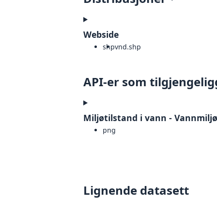
Webside
shp
vnd.shp
API-er som tilgjengelig
Miljøtilstand i vann - Vannmil
png
Lignende datasett