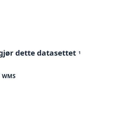
gjør dette datasettet
1
jø WMS