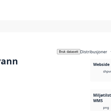
Distribusjoner
Bruk datasett
 vann
Webside
v
shp
Miljøtils
WMS
png