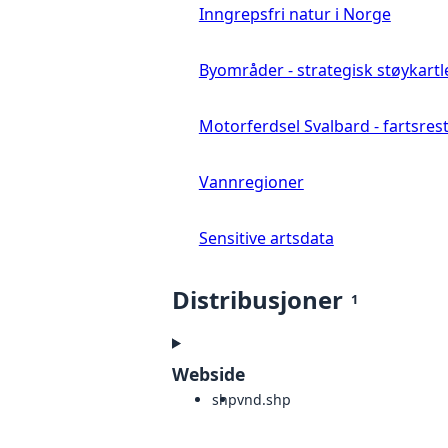
Inngrepsfri natur i Norge
Byområder - strategisk støykartl
Motorferdsel Svalbard - fartsrestr
Vannregioner
Sensitive artsdata
Distribusjoner
1
Webside
shp
vnd.shp