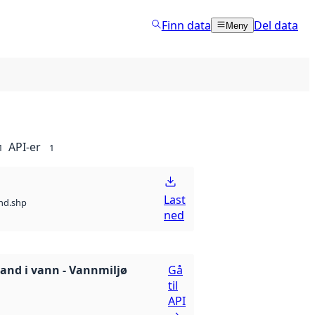
Finn data
Del data
Meny
API-er
1
1
Last
nd.shp
ned
tand i vann - Vannmiljø
Gå
til
API