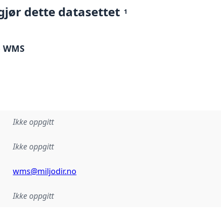
gjør dette datasettet
1
jø WMS
Ikke oppgitt
Ikke oppgitt
wms@miljodir.no
Ikke oppgitt