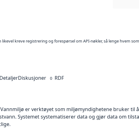
kan likevel kreve registrering og forespørsel om API-nøkler, så lenge hvem som
Detaljer
Diskusjoner
RDF
0
 Vannmiljø er verktøyet som miljømyndighetene bruker til å
kystvann. Systemet systematiserer data og gjør data om tilstan
lige.