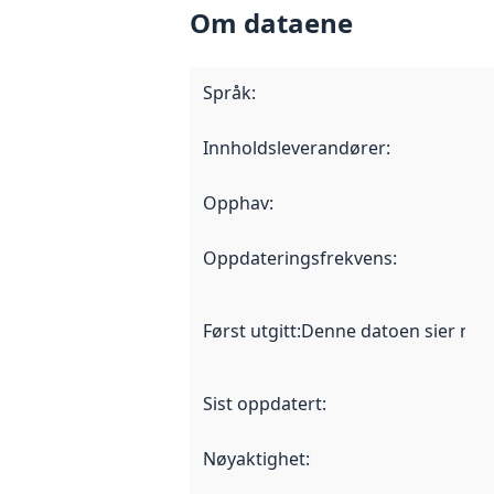
Om dataene
Språk
:
Innholdsleverandører
:
Opphav
:
Oppdateringsfrekvens
:
Først utgitt
:
Denne datoen sier når d
Sist oppdatert
:
Nøyaktighet
: