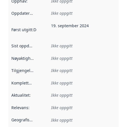
Opphav
:
Ikke oppgitt
Oppdateringsfrekvens
Ikke oppgitt
:
19. september 2024
Først utgitt
:
Denne datoen sier når dataene i dette datasettet 
Sist oppdatert
:
Ikke oppgitt
Nøyaktighet
:
Ikke oppgitt
Tilgjengelighet
:
Ikke oppgitt
Kompletthet
:
Ikke oppgitt
Aktualitet
:
Ikke oppgitt
Relevans
:
Ikke oppgitt
Geografisk avgrensning
:
Ikke oppgitt