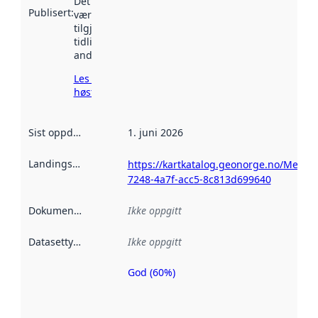
Det kan ha
Publisert
:
vært
tilgjengelig
tidligere
andre steder.
Les mer om
høsting her
Sist oppdatert
:
1. juni 2026
Landingsside
:
https://kartkatalog.geonorge.no/Metad
7248-4a7f-acc5-8c813d699640
Dokumentasjon
:
Ikke oppgitt
Datasettype
:
Ikke oppgitt
God (60%)
Metadatakvalitet
er en indikator
på hvor godt