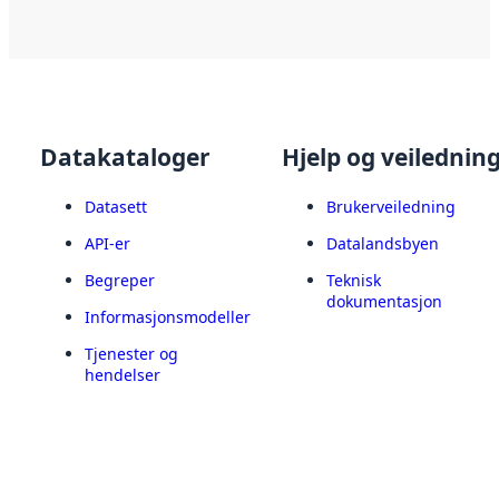
Datakataloger
Hjelp og veilednin
Datasett
Brukerveiledning
API-er
Datalandsbyen
Begreper
Teknisk
dokumentasjon
Informasjonsmodeller
Tjenester og
hendelser