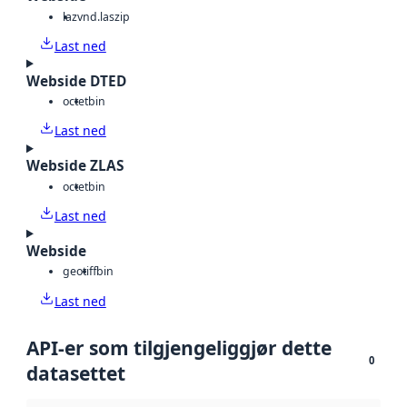
laz
vnd.laszip
Last ned
Webside DTED
octet
bin
Last ned
Webside ZLAS
octet
bin
Last ned
Webside
geotiff
bin
Last ned
API-er som tilgjengeliggjør dette
0
datasettet