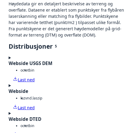
Høydedata gir en detaljert beskrivelse av terreng og
overflate. Dataene er etablert som punktskyer fra flybåren
laserskanning eller matching fra flybilder. Punktskyene
har varierende tetthet (punkt/m2 ) tilpasset ulike formål.
Fra punktskyene er det generert høydemodeller på grid-
format av terreng (DTM) og overflate (DOM).
Distribusjoner
5
Webside USGS DEM
octet
bin
Last ned
Webside
laz
vnd.laszip
Last ned
Webside DTED
octet
bin