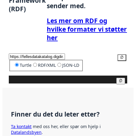
Framework
sender med.
(RDF)
Les mer om RDF og
hvilke formater vi støtter
her
Kopier
Turtle
RDF/XML
JSON-LD
Kopier
Finner du det du leter etter?
Ta kontakt
med oss her, eller spør om hjelp i
Datalandsbyen
.