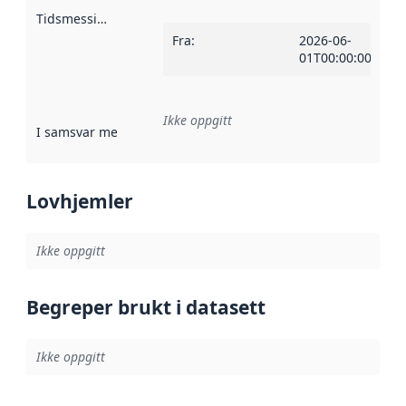
Tidsmessig avgrensning
:
Fra
:
2026-06-
01T00:00:00Z
Ikke oppgitt
I samsvar med
:
Referanse til en implementasjonsregel eller a
Lovhjemler
Ikke oppgitt
Begreper brukt i datasett
Ikke oppgitt