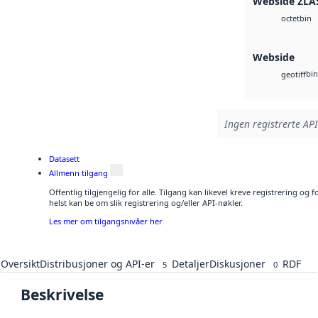
Webside ZLA
bin
octet
Webside
bin
geotiff
Ingen registrerte API
Datasett
Allmenn tilgang
Offentlig tilgjengelig for alle. Tilgang kan likevel kreve registrering o
helst kan be om slik registrering og/eller API-nøkler.
Les mer om tilgangsnivåer her
Oversikt
Distribusjoner og API-er
Detaljer
Diskusjoner
RDF
5
0
Beskrivelse