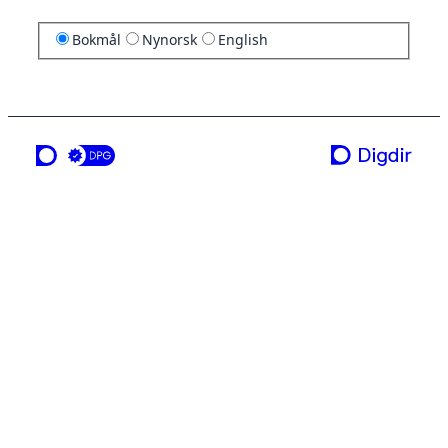
Bokmål
Nynorsk
English
en tjeneste fra