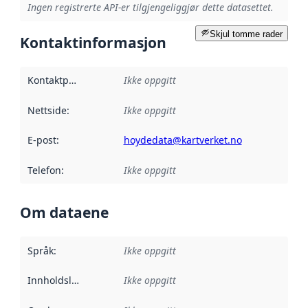
Ingen registrerte API-er tilgjengeliggjør dette datasettet.
Skjul tomme rader
Kontaktinformasjon
Kontaktpunkt
:
Ikke oppgitt
Nettside
:
Ikke oppgitt
E-post
:
hoydedata@kartverket.no
Telefon
:
Ikke oppgitt
Om dataene
Språk
:
Ikke oppgitt
Innholdsleverandører
Ikke oppgitt
: