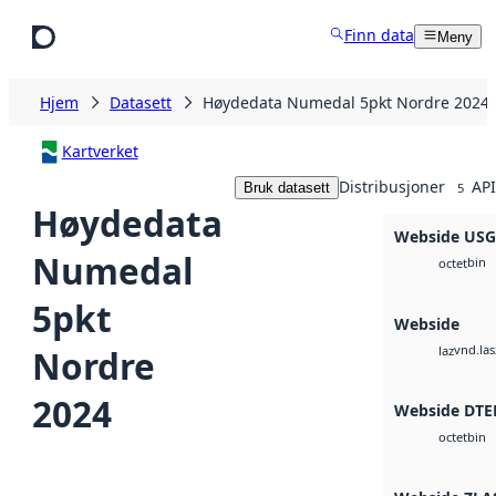
Hopp til hovedinnhold
Finn data
Meny
Hjem
Datasett
Høydedata Numedal 5pkt Nordre 2024
Kartverket
Distribusjoner
API
Bruk datasett
5
Høydedata
Webside US
Numedal
bin
octet
5pkt
Webside
vnd.las
Nordre
laz
2024
Webside DTE
bin
octet