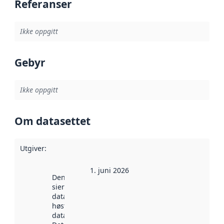
Referanser
Ikke oppgitt
Gebyr
Ikke oppgitt
Om datasettet
Utgiver
:
1. juni 2026
Denne datoen
sier når
datasettet ble
høstet av
data.norge.no.