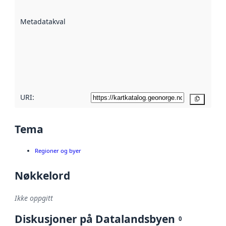
datasettene er
beskrevet ved
Metadatakvalitet
:
hjelp
avmetadata.
Les mer om
metadatakvalitet
her
URI:
Kopier
Tema
Regioner og byer
Nøkkelord
Ikke oppgitt
Diskusjoner på Datalandsbyen
0