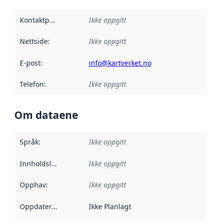
Kontaktpunkt
:
Ikke oppgitt
Nettside
:
Ikke oppgitt
E-post
:
info@kartverket.no
Telefon
:
Ikke oppgitt
Om dataene
Språk
:
Ikke oppgitt
Innholdsleverandører
Ikke oppgitt
:
Opphav
:
Ikke oppgitt
Oppdateringsfrekvens
Ikke Planlagt
: