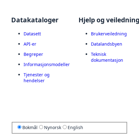
Datakataloger
Hjelp og veilednin
Datasett
Brukerveiledning
API-er
Datalandsbyen
Begreper
Teknisk
dokumentasjon
Informasjonsmodeller
Tjenester og
hendelser
Bokmål
Nynorsk
English