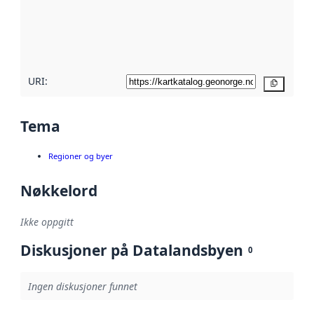
Les mer om
metadatakvalitet
her
URI:
Kopier
Tema
Regioner og byer
Nøkkelord
Ikke oppgitt
Diskusjoner på Datalandsbyen
0
Ingen diskusjoner funnet